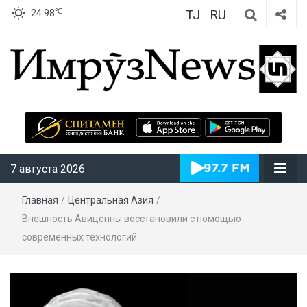
TJ
RU
℃
24.98
ИмрӯзNews
7 августа 2026
Главная
/
Центральная Азия
/
Внешность Авиценны восстановили с помощью
современных технологий