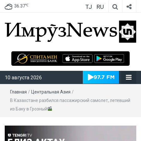
TJ
RU
℃
36.37
ИмрӯзNews
10 августа 2026
Главная
/
Центральная Азия
/
В Казахстане разбился пассажирский самолет, летевший
из Баку в Грозный