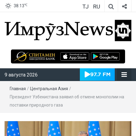
TJ
RU
℃
38.13
ИмрӯзNews
9 августа 2026
Главная
/
Центральная Азия
/
Президент Узбекистана заявил об отмене монополии на
поставки природного газа