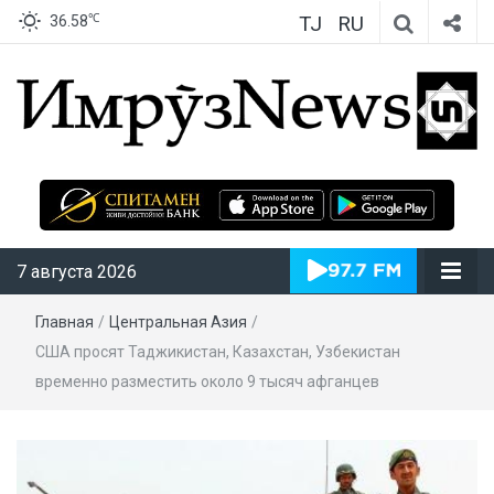
TJ
RU
℃
36.58
ИмрӯзNews
7 августа 2026
Главная
/
Центральная Азия
/
США просят Таджикистан, Казахстан, Узбекистан
временно разместить около 9 тысяч афганцев