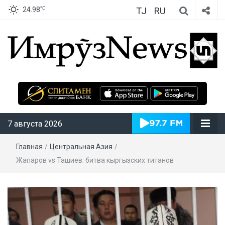
TJ
RU
℃
24.98
ИмрӯзNews
7 августа 2026
Главная
/
Центральная Азия
/
Жапаров vs Ташиев: битва кыргызских титанов