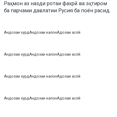
Раҳмон аз назди ротаи фахрӣ ва эҳтиром
ба парчами давлатии Русия ба поён расид.
Андозаи хурд
Андозаи калон
Адозаи аслӣ
Андозаи хурд
Андозаи калон
Адозаи аслӣ
Андозаи хурд
Андозаи калон
Адозаи аслӣ
Андозаи хурд
Андозаи калон
Адозаи аслӣ