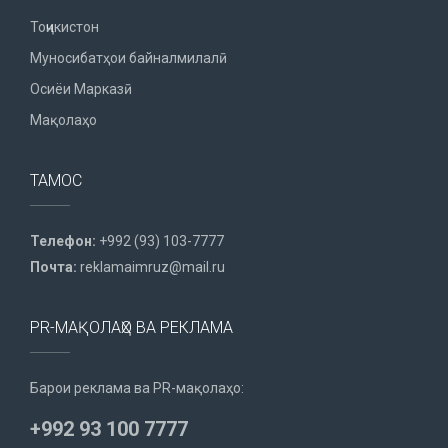
Тоҷикистон
Муносибатҳои байналмилалӣ
Осиёи Марказӣ
Мақолаҳо
ТАМОС
Телефон:
+992 (93) 103-7777
Почта:
reklamaimruz@mail.ru
PR-МАҚОЛАҲО ВА РЕКЛАМА
Барои реклама ва PR-мақолаҳо:
+992 93 100 7777