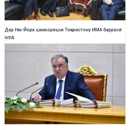
Дар Ню-Йорк ҳамкориҳои Тоҷикистону ИМА баррасӣ
шуд