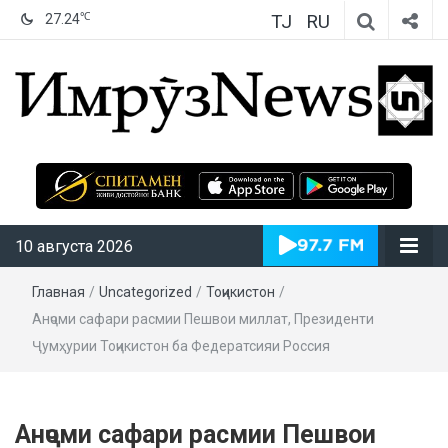
TJ
RU
℃
27.24
ИмрӯзNews
10 августа 2026
Главная
/
Uncategorized
/
Тоҷикистон
/
Анҷоми сафари расмии Пешвои миллат, Президенти
Ҷумҳурии Тоҷикистон ба Федератсияи Россия
Анҷоми сафари расмии Пешвои