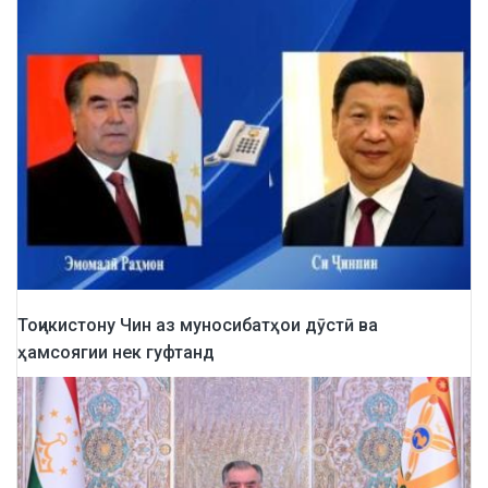
Тоҷикистону Чин аз муносибатҳои дӯстӣ ва
ҳамсоягии нек гуфтанд