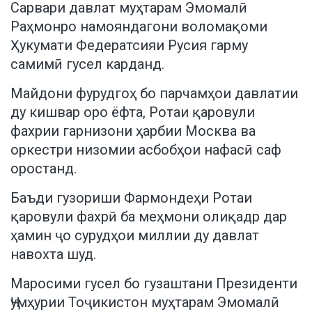
Сарвари давлат муҳтарам Эмомалӣ
Раҳмонро намояндагони воломақоми
Ҳукумати Федератсияи Русия гарму
самимӣ гусел карданд.
Майдони фурудгоҳ бо парчамҳои давлатии
ду кишвар оро ёфта, Ротаи қаровули
фахрии гарнизони ҳарбии Москва ва
оркестри низомии асбобҳои нафасӣ саф
оростанд.
Баъди гузориши Фармондеҳи Ротаи
қаровули фахрӣ ба меҳмони олиқадр дар
ҳамин ҷо сурудҳои миллии ду давлат
навохта шуд.
Маросими гусел бо гузаштани Президенти
Ҷумҳурии Тоҷикистон муҳтарам Эмомалӣ