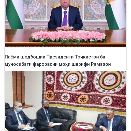
Паёми шодбошии Президенти Тоҷикистон ба
муносибати фарорасии моҳи шарифи Рамазон