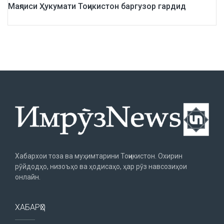
Маҷлиси Ҳукумати Тоҷикистон баргузор гардид
Хабархои тоза ва муҳимтарини Тоҷикистон. Охирин
рӯйдодҳо, низоъҳо ва ҳодисаҳо, ҳар рӯз навсозиҳои
онлайн.
ХАБАРҲО