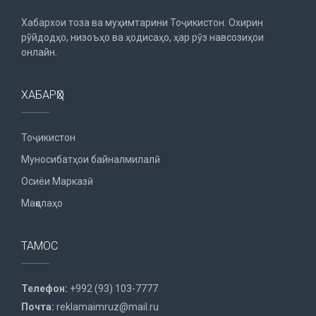
Хабархои тоза ва муҳимтарини Тоҷикистон. Охирин
рӯйдодҳо, низоъҳо ва ҳодисаҳо, ҳар рӯз навсозиҳои
онлайн.
ХАБАРҲО
Тоҷикистон
Муносибатҳои байналмилалӣ
Осиёи Марказӣ
Мақолаҳо
ТАМОС
Телефон:
+992 (93) 103-7777
Почта:
reklamaimruz@mail.ru