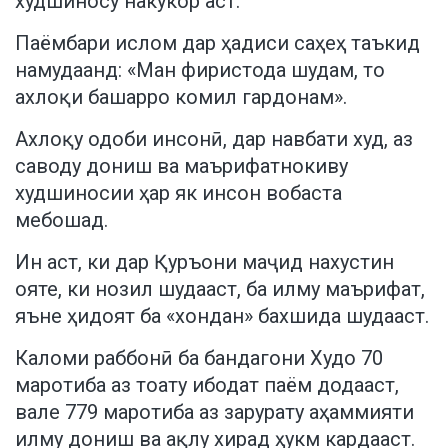
худшиносу накукор аст.
Паёмбари ислом дар ҳадиси саҳеҳ таъкид
намудаанд: «Ман фиристода шудам, то
ахлоқи башарро комил гардонам».
Ахлоқу одоби инсонӣ, дар навбати худ, аз
саводу дониш ва маърифатнокиву
худшиносии ҳар як инсон вобаста
мебошад.
Ин аст, ки дар Қуръони маҷид нахустин
ояте, ки нозил шудааст, ба илму маърифат,
яъне ҳидоят ба «хондан» бахшида шудааст.
Каломи раббонӣ ба бандагони Худо 70
маротиба аз тоату ибодат паём додааст,
вале 779 маротиба аз зарурату аҳаммияти
илму дониш ва ақлу хирад ҳукм кардааст.