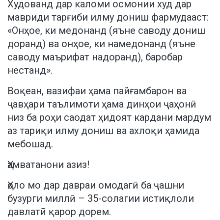
Худованд дар каломи осмонии худ дар
мавриди тарғиби илму дониш фармудааст:
«Онҳое, ки медонанд (яъне саводу дониш
доранд) ва онҳое, ки намедонанд (яъне
саводу маърифат надоранд), баробар
нестанд».
Воқеан, вазифаи ҳама пайғамбарон ва
ҷавҳари таълимоти ҳама динҳои ҷаҳонӣ
низ ба роҳи саодат ҳидоят кардани мардум
аз тариқи илму дониш ва ахлоқи ҳамида
мебошад.
Ҳамватанони азиз!
Ҳоло мо дар давраи омодагӣ ба ҷашни
бузурги миллӣ – 35-солагии истиқлоли
давлатӣ қарор дорем.