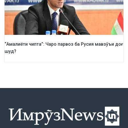
“Амалиёти чипта”: Чаро парвоз ба Русия мавзӯъи доғ
шуд?