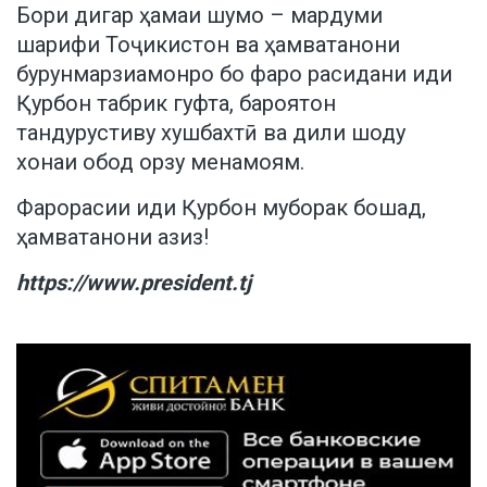
Бори дигар ҳамаи шумо – мардуми
шарифи Тоҷикистон ва ҳамватанони
бурунмарзиамонро бо фаро расидани иди
Қурбон табрик гуфта, бароятон
тандурустиву хушбахтӣ ва дили шоду
хонаи обод орзу менамоям.
Фарорасии иди Қурбон муборак бошад,
ҳамватанони азиз!
https://www.president.tj