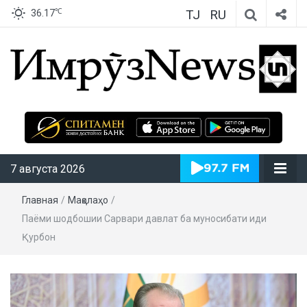
TJ
RU
℃
36.17
ИмрӯзNews
7 августа 2026
Главная
/
Мақолаҳо
/
Паёми шодбошии Сарвари давлат ба муносибати иди
Қурбон