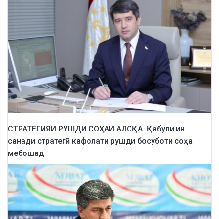
СТРАТЕГИЯИ РУШДИ СОҲАИ АЛОҚА. Қабули ин
санади стратегӣ кафолати рушди босуботи соҳа
мебошад