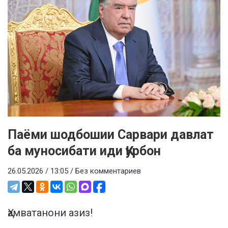
Паёми шодбошии Сарвари давлат
ба муносибати иди Қурбон
26.05.2026 / 13:05 /
Без комментариев
Ҳамватанони азиз!