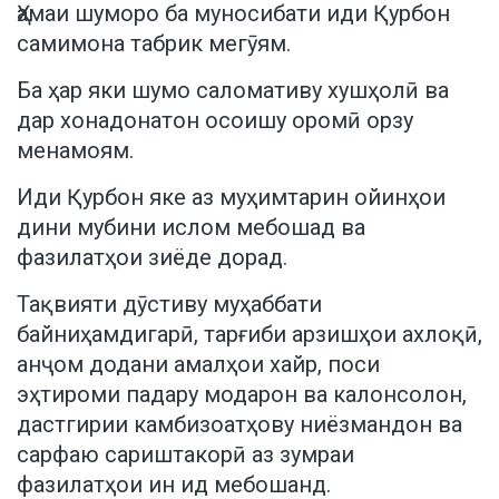
Ҳамаи шуморо ба муносибати иди Қурбон
самимона табрик мегӯям.
Ба ҳар яки шумо саломативу хушҳолӣ ва
дар хонадонатон осоишу оромӣ орзу
менамоям.
Иди Қурбон яке аз муҳимтарин ойинҳои
дини мубини ислом мебошад ва
фазилатҳои зиёде дорад.
Тақвияти дӯстиву муҳаббати
байниҳамдигарӣ, тарғиби арзишҳои ахлоқӣ,
анҷом додани амалҳои хайр, поси
эҳтироми падару модарон ва калонсолон,
дастгирии камбизоатҳову ниёзмандон ва
сарфаю сариштакорӣ аз зумраи
фазилатҳои ин ид мебошанд.