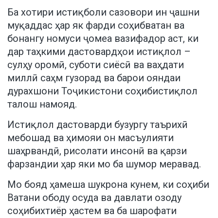
Ба хотири истиқболи сазовори ин ҷашни
муқаддас ҳар як фарди соҳибватан ва
бонангу номуси ҷомеа вазифадор аст, ки
дар таҳкими дастовардҳои истиқлол –
сулҳу оромӣ, суботи сиёсӣ ва ваҳдати
миллӣ саҳм гузорад ва барои ояндаи
дурахшони Тоҷикистони соҳибистиқлол
талош намояд.
Истиқлол дастоварди бузургу таърихӣ
мебошад ва ҳимояи он масъулияти
шаҳрвандӣ, рисолати инсонӣ ва қарзи
фарзандии ҳар яки мо ба шумор меравад.
Мо бояд ҳамеша шукрона кунем, ки соҳиби
Ватани ободу осуда ва давлати озоду
соҳибихтиёр ҳастем ва ба шарофати