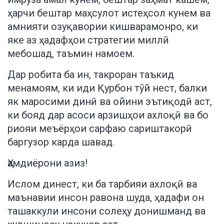
ҳарчи бештар маҳсулот истеҳсол кунем ва
амнияти озуқавории кишварамонро, ки
яке аз ҳадафҳои стратегии миллӣ
мебошад, таъмин намоем.
Дар робита ба ин, такроран таъкид
менамоям, ки иди Қурбон тӯй нест, балки
як маросими динӣ ва ойини эътиқодӣ аст,
ки бояд дар асоси арзишҳои ахлоқӣ ва бо
риояи меъёрҳои сарфаю сариштакорӣ
баргузор карда шавад.
Ҳамдиёрони азиз!
Ислом динест, ки ба тарбияи ахлоқӣ ва
маънавии инсон равона шуда, ҳадафи он
ташаккули инсони солеҳу донишманд ва