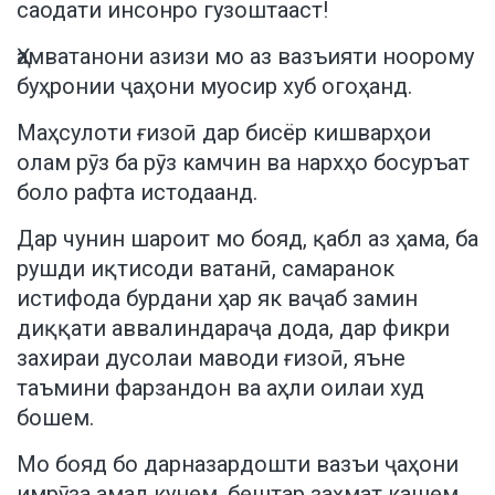
саодати инсонро гузоштааст!
Ҳамватанони азизи мо аз вазъияти ноорому
буҳронии ҷаҳони муосир хуб огоҳанд.
Маҳсулоти ғизоӣ дар бисёр кишварҳои
олам рӯз ба рӯз камчин ва нархҳо босуръат
боло рафта истодаанд.
Дар чунин шароит мо бояд, қабл аз ҳама, ба
рушди иқтисоди ватанӣ, самаранок
истифода бурдани ҳар як ваҷаб замин
диққати аввалиндараҷа дода, дар фикри
захираи дусолаи маводи ғизоӣ, яъне
таъмини фарзандон ва аҳли оилаи худ
бошем.
Мо бояд бо дарназардошти вазъи ҷаҳони
имрӯза амал кунем, бештар заҳмат кашем,