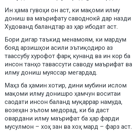
Ин ҳама гувоҳи он аст, ки мақоми илму
дониш ва маърифату саводнокӣ дар назди
Худованд баландтар аз ҳар ибодат аст.
Бори дигар таъкид менамоям, ки мардум
бояд арзишҳои асили эътиқодиро аз
таассубу хурофот фарқ кунанд ва ин кор ба
инсон танҳо тавассути саводу маърифат ва
илму дониш муяссар мегардад.
Маҳз ба ҳамин хотир, дини мубини ислом
мақоми илму донишро ҳамчун воситаи
саодати инсон баланд муқаррар намуда,
возеҳан эълом медорад, ки ба даст
овардани илму маърифат ба ҳар фарди
мусулмон – хоҳ зан ва хоҳ мард – фарз аст.