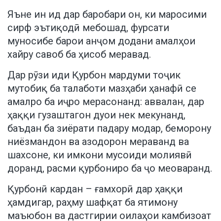
Яъне ин ид дар баробари он, ки маросими
сирф эътиқодӣ мебошад, фурсати
муносибе барои анҷом додани амалҳои
хайру савоб ба ҳисоб меравад.
Дар рӯзи иди Қурбон мардуми тоҷик
мутобиқ ба талаботи мазҳаби ҳанафӣ се
амалро ба иҷро мерасонанд: аввалан, дар
ҳаққи гузаштагон дуои нек мекунанд,
баъдан ба зиёрати падару модар, беморону
ниёзмандон ва азодорон мераванд ва
шахсоне, ки имкони мусоиди молиявӣ
доранд, расми қурбониро ба ҷо меоваранд.
Қурбонӣ кардан – ғамхорӣ дар ҳаққи
ҳамдигар, раҳму шафқат ба ятимону
маъюбон ва дастгирии оилаҳои камбизоат