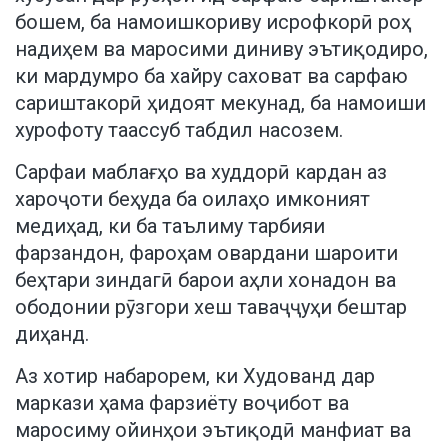
бошем, ба намоишкориву исрофкорӣ роҳ
надиҳем ва маросими диниву эътиқодиро,
ки мардумро ба хайру саховат ва сарфаю
сариштакорӣ ҳидоят мекунад, ба намоиши
хурофоту таассуб табдил насозем.
Сарфаи маблағҳо ва худдорӣ кардан аз
хароҷоти беҳуда ба оилаҳо имконият
медиҳад, ки ба таълиму тарбияи
фарзандон, фароҳам овардани шароити
беҳтари зиндагӣ барои аҳли хонадон ва
ободонии рӯзгори хеш таваҷҷуҳи бештар
диҳанд.
Аз хотир набарорем, ки Худованд дар
маркази ҳама фарзиёту воҷибот ва
маросиму ойинҳои эътиқодӣ манфиат ва