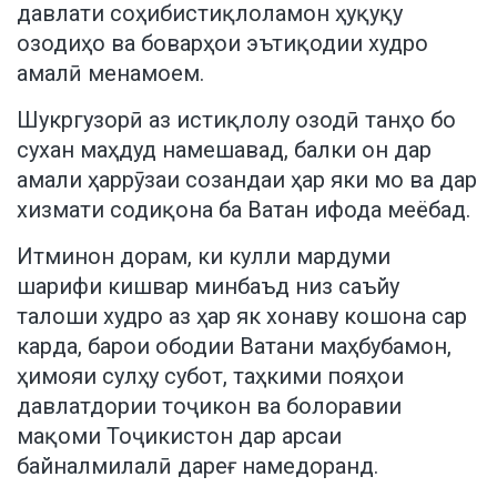
давлати соҳибистиқлоламон ҳуқуқу
озодиҳо ва боварҳои эътиқодии худро
амалӣ менамоем.
Шукргузорӣ аз истиқлолу озодӣ танҳо бо
сухан маҳдуд намешавад, балки он дар
амали ҳаррӯзаи созандаи ҳар яки мо ва дар
хизмати содиқона ба Ватан ифода меёбад.
Итминон дорам, ки кулли мардуми
шарифи кишвар минбаъд низ саъйу
талоши худро аз ҳар як хонаву кошона сар
карда, барои ободии Ватани маҳбубамон,
ҳимояи сулҳу субот, таҳкими пояҳои
давлатдории тоҷикон ва болоравии
мақоми Тоҷикистон дар арсаи
байналмилалӣ дареғ намедоранд.