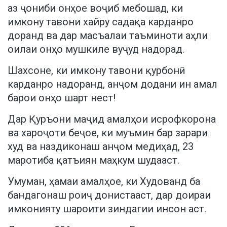
аз ҷониби онҳое воҷиб мебошад, ки
имкону тавони хайру садақа карданро
доранд ва дар масъалаи таъминоти аҳли
оилаи онҳо мушкиле вуҷуд надорад.
Шахсоне, ки имкону тавони қурбонӣ
карданро надоранд, анҷом додани ин амал
барои онҳо шарт нест!
Дар Қуръони маҷид амалҳои исрофкорона
ва хароҷоти беҷое, ки муъмин бар зарари
худ ва наздиконаш анҷом медиҳад, 23
маротиба қатъиян маҳкум шудааст.
Умуман, ҳамаи амалҳое, ки Худованд ба
бандагонаш роиҷ донистааст, дар доираи
имконияту шароити зиндагии инсон аст.