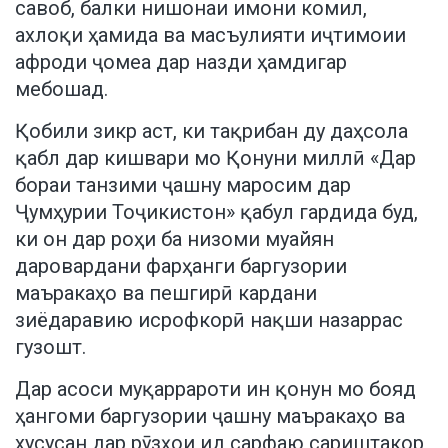
савоб, балки нишонаи имони комил,
ахлоқи ҳамида ва масъулияти иҷтимоии
афроди ҷомеа дар назди ҳамдигар
мебошад.
Қобили зикр аст, ки тақрибан ду даҳсола
қабл дар кишвари мо Қонуни миллӣ «Дар
бораи танзими ҷашну маросим дар
Ҷумҳурии Тоҷикистон» қабул гардида буд,
ки он дар роҳи ба низоми муайян
даровардани фарҳанги баргузории
маъракаҳо ва пешгирӣ кардани
зиёдаравию исрофкорӣ нақши назаррас
гузошт.
Дар асоси муқаррароти ин қонун мо бояд
ҳангоми баргузории ҷашну маъракаҳо ва
хусусан дар рӯзҳои ид сарфаю сариштакор