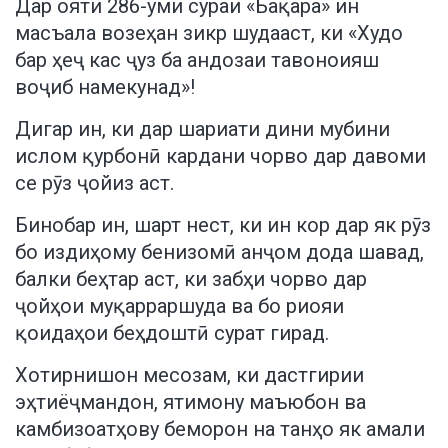
Дар ояти 286-уми сураи «Бақара» ин
масъала возеҳан зикр шудааст, ки «Худо
бар ҳеҷ кас ҷуз ба андозаи тавоноияш
воҷиб намекунад»!
Дигар ин, ки дар шариати дини мубини
ислом қурбонӣ кардани чорво дар давоми
се рӯз ҷойиз аст.
Бинобар ин, шарт нест, ки ин кор дар як рӯз
бо издиҳому бенизомӣ анҷом дода шавад,
балки беҳтар аст, ки забҳи чорво дар
ҷойҳои муқарраршуда ва бо риояи
қоидаҳои беҳдоштӣ сурат гирад.
Хотирнишон месозам, ки дастгирии
эҳтиёҷмандон, ятимону маъюбон ва
камбизоатҳову беморон на танҳо як амали