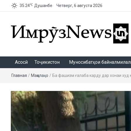
℃
35.24
Душанбе
Четверг, 6 августа 2026
ИмрӯзNews
Асосӣ
Тоҷикистон
Муносибатҳои байналмилалӣ
Главная
/
Мақолаҳо
/
Ба фашизм ғалаба карду дар хонаи худ