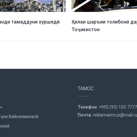
анди тамаддуни хуршедӣ
Ҳилаи шаръии толибонӣ да
Тоҷикистон
ТАМОС
н
Телефон:
+992 (93) 103-7777
Почта:
reklamaimruz@mail.r
ҳои байналмилалӣ
казӣ