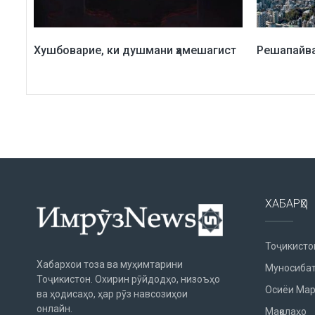
Хушбоварие, ки душмани ҳамешагист
Решапайв
ХАБАРҲО
Тоҷикисто
Хабархои тоза ва муҳимтарини
Муносибат
Тоҷикистон. Охирин рӯйдодҳо, низоъҳо
Осиёи Мар
ва ҳодисаҳо, ҳар рӯз навсозиҳои
онлайн.
Мақолаҳо