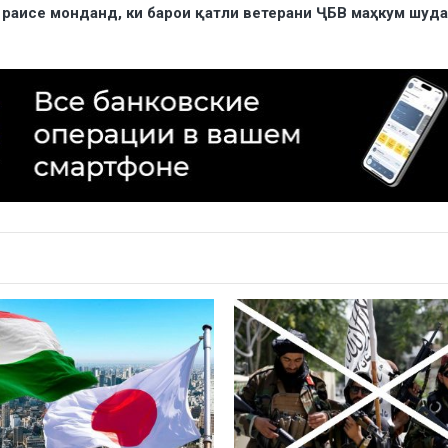
 раисе монданд, ки барои қатли ветерани ҶБВ маҳкум шуда