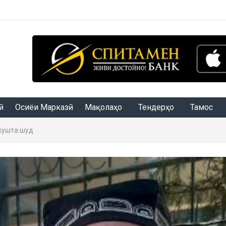
Осиёи Марказӣ
Мақолаҳо
Тендерҳо
Тамос
 кушта шуд