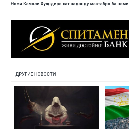
Номи Камоли Хуҷандиро хат заданду мактабро ба номи
ДРУГИЕ НОВОСТИ