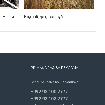
р марзи
Нодонӣ, ҷаҳл, таассуб…
PR-МАҚОЛАҲО ВА РЕКЛАМА
Барои реклама ва PR-мақолаҳо:
u
+992 93 100 7777
+992 93 103 7777