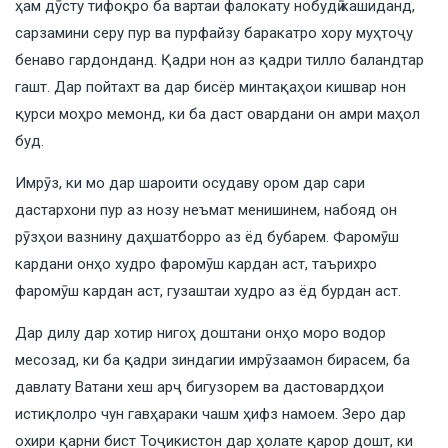
ҳам дӯсту тифоқро ба вартаи фалокату нобудӣ кашиданд,
сарзамини серу пур ва пурфайзу баракатро хору муҳтоҷу
бенаво гардонданд. Қадри нон аз қадри тилло баландтар
гашт. Дар пойтахт ва дар бисёр минтақаҳои кишвар нон
қурси моҳро мемонд, ки ба даст овардани он амри маҳол
буд.
Имрӯз, ки мо дар шароити осудаву ором дар сари
дастархони пур аз нозу неъмат менишинем, набояд он
рӯзҳои вазнину даҳшатборро аз ёд бубарем. Фаромӯш
кардани онҳо худро фаромӯш кардан аст, таърихро
фаромӯш кардан аст, гузаштаи худро аз ёд бурдан аст.
Дар дилу дар хотир нигоҳ доштани онҳо моро водор
месозад, ки ба қадри зиндагии имрӯзаамон бирасем, ба
давлату Ватани хеш арҷ бигузорем ва дастовардҳои
истиқлолро чун гавҳараки чашм ҳифз намоем. Зеро дар
охири қарни бист Тоҷикистон дар ҳолате қарор дошт, ки