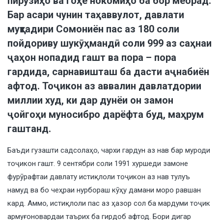
пирӯзиҳо ва гоҳе нокомиҳо ба бор меорад.
Бар асари чунин таҳаввулот, давлати
муқтадири Сомониён пас аз 180 соли
пойдориву шукӯҳмандӣ соли 999 аз саҳнаи
ҷаҳон нопадид гашт ва пора – пора
гардида, сарнавишташ ба дасти аҷнабиён
афтод. Тоҷикон аз аввалин давлатдории
миллии худ, ки дар дунёи он замон
ҷойгоҳи муносибро дарёфта буд, маҳрум
гаштанд.
Баъди гузашти садсолаҳо, чархи гардун аз нав бар муроди
тоҷикон гашт. 9 сентябри соли 1991 хуршеди замоне
фурӯрафтаи давлату истиқлоли тоҷикон аз нав тулуъ
намуд ва бо чеҳраи нурбораш кӯҳу дамани моро равшан
кард. Аммо, истиқлоли пас аз ҳазор сол ба мардуми тоҷик
армуғоновардаи таърих ба гирдоб афтод. Бори дигар