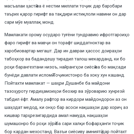
масъалаи ҳастӣ ва ё нестии миллати тоҷик дар баробари
таърих қарор гирифт ва тақдири истиқлоли навини он дар
сари мӯе муаллақ монд.
Мамлакати орому осударо туғёни тундравию ифротгароиҳо
фаро гирифт ва мавҷи он торафт шиддатноктар ва
харобиовартар мегашт. Дар ин давраи ҳассос доираҳои
табоҳкор ва бадандешу тирадил талош мекарданд, ки бо
роҳи барангехтани низоъ, найрангҳои сиёсӣ ва бо мақсади
бунёди давлати исломӣ Тоҷикистонро ба хоку хун кашанд.
Пойтахти мамлакат — шаҳри Душанбе ба майдони
тазоҳуроту гирдиҳамоиҳои беохир ва зӯроварию хунрезӣ
табдил ёфт. Амалу рафтор ва кирдори майдондорон аз он
шаҳодат медод, ки онҳо бар асоси нақшаҳои дар хориҷ аз
кишвар тарҳрезигардида амал намуда, нақшаҳои
шумашонро бо роҳи зӯрӣ ба сари халқи бофарҳанги тоҷик
бор кардан мехостанд. Вазъи сиёсиву амниятӣ дар пойтахт