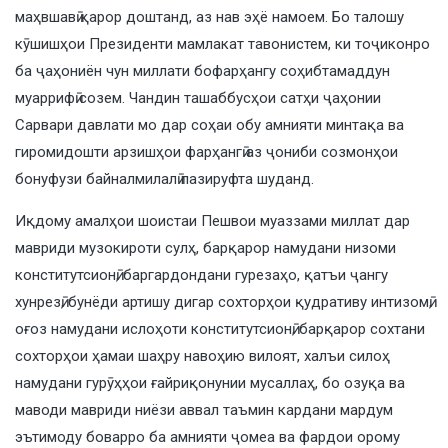
маҳвшавӣ қарор доштанд, аз нав эҳё намоем. Бо талошу
кӯшишҳои Президенти мамлакат тавонистем, ки тоҷиконро
ба ҷаҳониён чун миллати бофарҳангу соҳибтамаддун
муаррифӣ созем. Чандин ташаббусҳои сатҳи ҷаҳонии
Сарвари давлати мо дар соҳаи обу амнияти минтақа ва
гиромидошти арзишҳои фарҳангӣ аз ҷониби созмонҳои
бонуфузи байналмилалӣ пазируфта шуданд.
Иқдому амалҳои шоистаи Пешвои муаззами миллат дар
мавриди музокироти сулҳ, барқарор намудани низоми
конститутсионӣ, баргардондани гурезаҳо, қатъи ҷангу
хунрезӣ, бунёди артишу дигар сохторҳои қудративу интизомӣ,
оғоз намудани ислоҳоти конститутсионӣ, барқарор сохтани
сохторҳои ҳамаи шаҳру навоҳию вилоят, халъи силоҳ
намудани гурӯҳҳои ғайриқонунии мусаллаҳ, бо озуқа ва
маводи мавриди ниёзи аввал таъмин кардани мардум
эътимоду боварро ба амнияти ҷомеа ва фардои орому