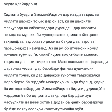
осуда қавӣ гардонд.
Хидмати бузурги Эмомалӣ Раҳмон дар назди таърих ва
миллати шарифи тоҷик дар он аст, ки ин шахсияти
фавқулода ва сиёсатмадори дурандеш дар шароити
печида ва мураккаби муноқишаҳои ҳамватанӣ ва ҷанги
таҳмилӣ давлатдории тоҷикон ва бақои давлатро аз
парешонӣ ҳифз намуданд. Аз ин рӯ, бо итминони комил
метавон гуфт, ки Эмомалӣ Раҳмон наҷотбахши миллати
тоҷик ва давлати тоҷикон аст. Маҳз шахсияти ин фарзанди
фарзонаи миллат дар баробари фитнаи душманони
миллати тоҷик, ки дар давраҳои гуногуни таърихӣ халқи
моро борҳо ба гирдоби моҷароҳо кашида буданд, қодир
ба истодагарӣ гардид. Эмомалӣ Раҳмон бидуни дудилагӣ, бо
мардонагӣ ва бо шуҷоати фавқулода бар дӯши худ
масъулияти вазнини хотима додан ба ҷанги бародаркуш,
бунёди появу асосҳои конститутсионӣ ва эҳёи