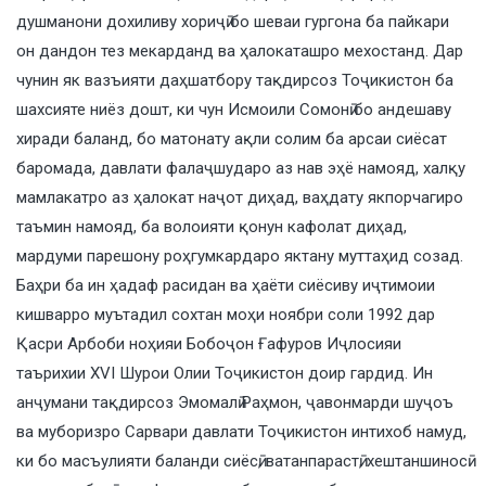
душманони дохиливу хориҷӣ бо шеваи гургона ба пайкари
он дандон тез мекарданд ва ҳалокаташро мехостанд. Дар
чунин як вазъияти даҳшатбору тақдирсоз Тоҷикистон ба
шахсияте ниёз дошт, ки чун Исмоили Сомонӣ бо андешаву
хиради баланд, бо матонату ақли солим ба арсаи сиёсат
баромада, давлати фалаҷшударо аз нав эҳё намояд, халқу
мамлакатро аз ҳалокат наҷот диҳад, ваҳдату якпорчагиро
таъмин намояд, ба волоияти қонун кафолат диҳад,
мардуми парешону роҳгумкардаро яктану муттаҳид созад.
Баҳри ба ин ҳадаф расидан ва ҳаёти сиёсиву иҷтимоии
кишварро муътадил сохтан моҳи ноябри соли 1992 дар
Қасри Арбоби ноҳияи Бобоҷон Ғафуров Иҷлосияи
таърихии XVI Шурои Олии Тоҷикистон доир гардид. Ин
анҷумани тақдирсоз Эмомалӣ Раҳмон, ҷавонмарди шуҷоъ
ва муборизро Сарвари давлати Тоҷикистон интихоб намуд,
ки бо масъулияти баланди сиёсӣ, ватанпарастӣ, хештаншиносӣ