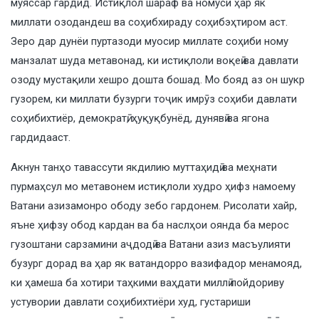
муяссар гардид. Истиқлол шараф ва номуси ҳар як
миллати озодандеш ва соҳибхираду соҳибэҳтиром аст.
Зеро дар дунёи пуртазоди муосир миллате соҳиби ному
манзалат шуда метавонад, ки истиқлоли воқеӣ ва давлати
озоду мустақили хешро дошта бошад. Мо бояд аз он шукр
гузорем, ки миллати бузурги тоҷик имрӯз соҳиби давлати
соҳибихтиёр, демократӣ, ҳуқуқбунёд, дунявӣ ва ягона
гардидааст.
Акнун танҳо тавассути якдилию муттаҳидӣ ва меҳнати
пурмаҳсул мо метавонем истиқлоли худро ҳифз намоему
Ватани азизамонро ободу зебо гардонем. Рисолати хайр,
яъне ҳифзу обод кардан ва ба наслҳои оянда ба мерос
гузоштани сарзамини аҷдодӣ ва Ватани азиз масъулияти
бузург дорад ва ҳар як ватандорро вазифадор менамояд,
ки ҳамеша ба хотири таҳкими ваҳдати миллӣ пойдориву
устувории давлати соҳибихтиёри худ, густариши