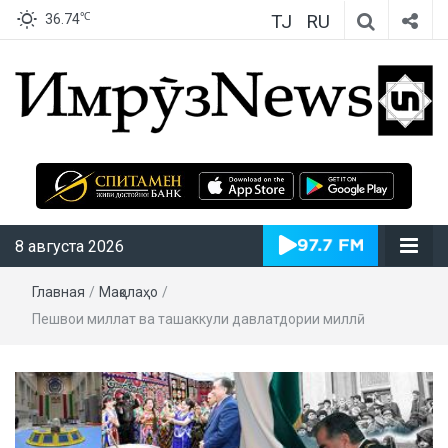
TJ
RU
℃
36.74
ИмрӯзNews
8 августа 2026
Главная
/
Мақолаҳо
/
Пешвои миллат ва ташаккули давлатдории миллӣ