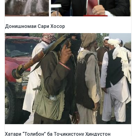
Донишномаи Сари Хосор
Хатари “Толибон” ба Тоҷикистону Ҳиндустон