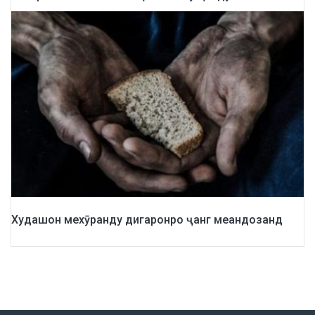
Худашон мехӯранду дигаронро ҷанг меандозанд