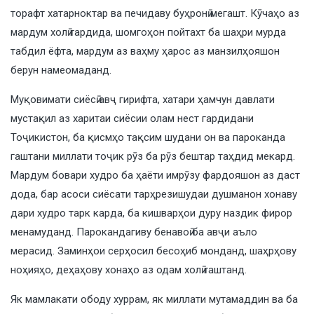
торафт хатарноктар ва печидаву буҳронӣ мегашт. Кӯчаҳо аз
мардум холӣ гардида, шомгоҳон пойтахт ба шаҳри мурда
табдил ёфта, мардум аз ваҳму ҳарос аз манзилҳояшон
берун намеомаданд.
Муқовимати сиёсӣ авҷ гирифта, хатари ҳамчун давлати
мустақил аз харитаи сиёсии олам нест гардидани
Тоҷикистон, ба қисмҳо тақсим шудани он ва пароканда
гаштани миллати тоҷик рӯз ба рӯз бештар таҳдид мекард.
Мардум бовари худро ба ҳаёти имрӯзу фардояшон аз даст
дода, бар асоси сиёсати тарҳрезишудаи душманон хонаву
дари худро тарк карда, ба кишварҳои дуру наздик фирор
менамуданд. Парокандагиву бенавоӣ ба авҷи аъло
мерасид. Заминҳои серҳосил бесоҳиб монданд, шаҳрҳову
ноҳияҳо, деҳаҳову хонаҳо аз одам холӣ гаштанд.
Як мамлакати ободу хуррам, як миллати мутамаддин ва ба