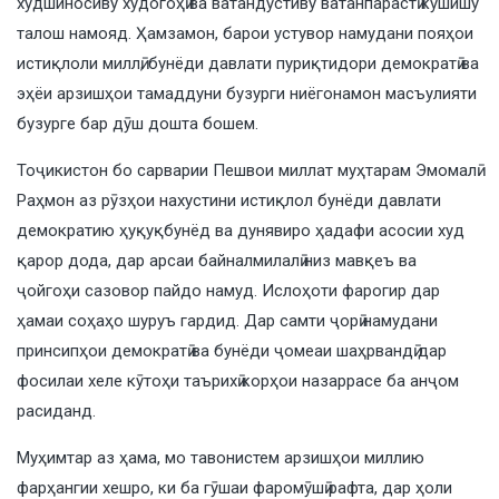
худшиносиву худогоҳӣ ва ватандӯстиву ватанпарастӣ кӯшишу
талош намояд. Ҳамзамон, барои устувор намудани пояҳои
истиқлоли миллӣ, бунёди давлати пуриқтидори демократӣ ва
эҳёи арзишҳои тамаддуни бузурги ниёгонамон масъулияти
бузурге бар дӯш дошта бошем.
Тоҷикистон бо сарварии Пешвои миллат муҳтарам Эмомалӣ
Раҳмон аз рӯзҳои нахустини истиқлол бунёди давлати
демократию ҳуқуқбунёд ва дунявиро ҳадафи асосии худ
қарор дода, дар арсаи байналмилалӣ низ мавқеъ ва
ҷойгоҳи сазовор пайдо намуд. Ислоҳоти фарогир дар
ҳамаи соҳаҳо шуруъ гардид. Дар самти ҷорӣ намудани
принсипҳои демократӣ ва бунёди ҷомеаи шаҳрвандӣ дар
фосилаи хеле кӯтоҳи таърихӣ корҳои назаррасе ба анҷом
расиданд.
Муҳимтар аз ҳама, мо тавонистем арзишҳои миллию
фарҳангии хешро, ки ба гӯшаи фаромӯшӣ рафта, дар ҳоли