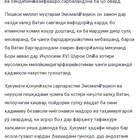
ва ояндабинӣ вазифаашро сарбаландона ба ҷо овард.
Пешвои миллат муҳтарам Эмомалӣ Раҳмон он замон дар
назди халқу Ватан савганди вафодорӣ ёд карда, бо
итминони комил изҳор доштанд, ки ба мардуми диёр сулҳ
меоваранд, ба ҷанги бародаркушӣ хотима мебахшанд, барои
ба Ватан баргардондани охирин фирорӣ талош мекунанд.
Бори аввал дар Иҷлосияи XVI Шурои Олӣ ба хотири
мусолиҳаи миллӣ, ҳамдигарфаҳмӣ, хотимаи ҷанги шаҳрвандӣ
қадамҳои нахустин гузоштанд.
Ҳукумати қонунӣ таҳти сарпарастии Эмомалӣ Раҳмон ва
неруҳои пешқадами ҷомеа ба хотири наҷоти халқу Ватан,
якпорчагии кишвар, пойдории сулҳу ваҳдат ба оини
қадимиву безаволи ниёгонамон мадоро ва таҳаммулгароӣ
рӯ оварданд, ки асрҳо боз дар фарҳангу тафаккури
халқамон реша давонда буд. Ҳукумат ҳадафи хешро бар
асоси гузашт кардан, бахшидани гуноҳҳо, дур андохтани