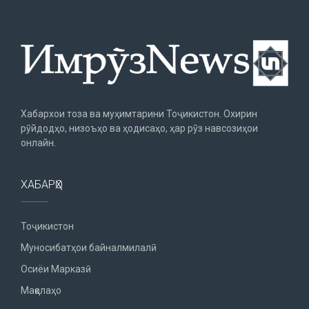
Хабархои тоза ва муҳимтарини Тоҷикистон. Охирин
рӯйдодҳо, низоъҳо ва ҳодисаҳо, ҳар рӯз навсозиҳои
онлайн.
ХАБАРҲО
Тоҷикистон
Муносибатҳои байналмилалӣ
Осиёи Марказӣ
Мақолаҳо