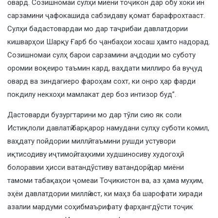
овард. Созишномаи сулҳи миёни тоҷикон дар обу хоки ин
сарзамини ҷафокашида сабзидаву қомат барафрохтааст.
Сулҳи бадастовардаи мо дар таҷрибаи давлатдории
кишварҳои Шарқу Ғарб бо ҷанбаҳои хосаш ҳамто надорад.
Созишномаи сулҳ барои сарзамини аҷдодии мо суботу
оромии воқеиро таъмин кард, ваҳдати миллиро ба вуҷуд
овард ва зиндагиеро фароҳам сохт, ки онро ҳар фарди
покдилу некхоҳи мамлакат дер боз интизор буд”.
Дастоварди бузургтарини мо дар тӯли сию як соли
Истиқлоли давлатӣ барқарор намудани сулҳу суботи комил,
ваҳдату пойдории миллӣ, таъмини рушди устувори
иқтисодиву иҷтимоӣ, таҳкими худшиносиву худогоҳӣ,
болоравии ҳисси ватандӯстиву ватандорӣ дар миёни
тамоми табақаҳои ҷомеаи Тоҷикистон ва, аз ҳама муҳим,
эҳёи давлатдории миллӣ аст, ки маҳз ба шарофати хиради
азалии мардуми соҳибмаърифату фарҳангдӯсти тоҷик