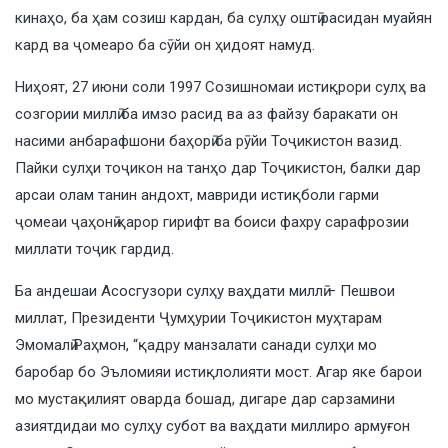
кинаҳо, ба ҳам созиш кардан, ба сулҳу оштӣ расидан муайян
кард ва ҷомеаро ба сӯйи он ҳидоят намуд.
Ниҳоят, 27 июни соли 1997 Созишномаи истиқрори сулҳ ва
созгории миллӣ ба имзо расид ва аз файзу баракати он
насими анбарафшони баҳорӣ ба рӯйи Тоҷикистон вазид.
Пайки сулҳи тоҷикон на танҳо дар Тоҷикистон, балки дар
арсаи олам танин андохт, мавриди истиқболи гарми
ҷомеаи ҷаҳонӣ қарор гирифт ва боиси фахру сарафрозии
миллати тоҷик гардид.
Ба андешаи Асосгузори сулҳу ваҳдати миллӣ – Пешвои
миллат, Президенти Ҷумҳурии Тоҷикистон муҳтарам
Эмомалӣ Раҳмон, “қадру манзалати санади сулҳи мо
баробар бо Эъломияи истиқлолияти мост. Агар яке барои
мо мустақилият оварда бошад, дигаре дар сарзамини
азиятдидаи мо сулҳу субот ва ваҳдати миллиро армуғон