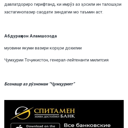
давлатдориро гирифтанд, ки имрӯз аз ҳосили ин талошҳои
хастагинопазир саодати зиндагии мо таъмин аст.
Абдураҳмон Аламшозода
муовини якуми вазири корҳои дохилии
Ҷумҳурии Тоҷикистон, генерал-лейтенанти милитсия
Бознашр аз рӯзномаи “Ҷумҳурият”