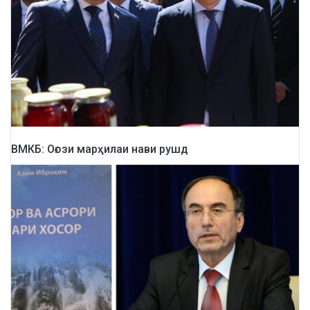
ВМКБ: Оғози марҳилаи нави рушд