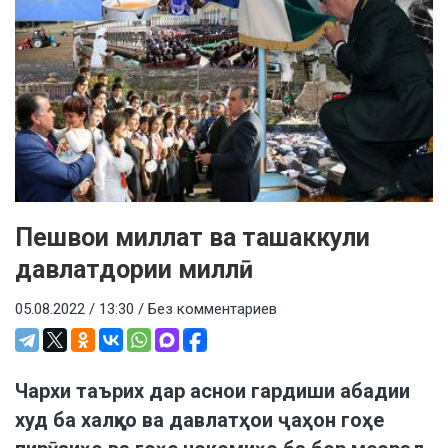
Пешвои миллат ва ташаккули
давлатдории миллӣ
05.08.2022 / 13:30 /
Без комментариев
Чархи таърих дар аснои гардиши абадии
худ ба халқҳо ва давлатҳои ҷаҳон гоҳе