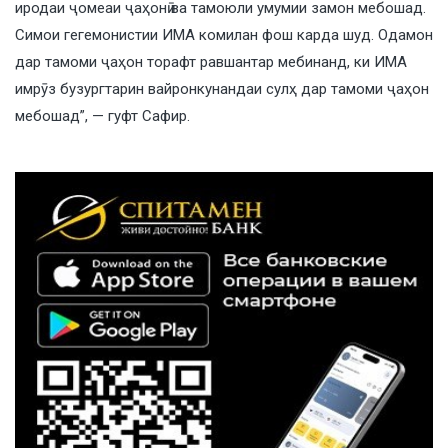
иродаи ҷомеаи ҷаҳонӣ ва тамоюли умумии замон мебошад.
Симои гегемонистии ИМА комилан фош карда шуд. Одамон
дар тамоми ҷаҳон торафт равшантар мебинанд, ки ИМА
имрӯз бузургтарин вайронкунандаи сулҳ дар тамоми ҷаҳон
мебошад”, — гуфт Сафир.