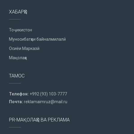
ХАБАРҲО
Тоҷикистон
Муносибатҳои байналмилалӣ
Осиёи Марказӣ
Мақолаҳо
ТАМОС
Телефон:
+992 (93) 103-7777
Почта:
reklamaimruz@mail.ru
PR-МАҚОЛАҲО ВА РЕКЛАМА