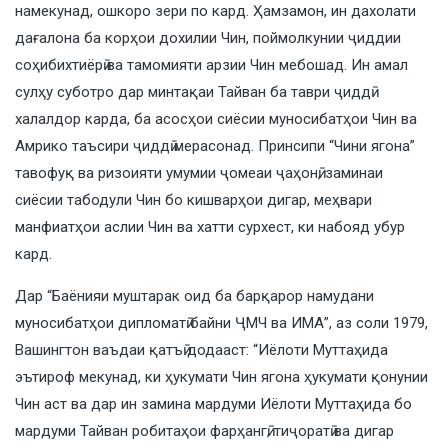
намекунад, ошкоро зери по кард. Ҳамзамон, ин дахолати
дағалона ба корҳои дохилии Чин, поймолкунии ҷиддии
соҳибихтиёрӣ ва тамомияти арзии Чин мебошад. Ин амал
сулҳу суботро дар минтақаи Тайван ба таври ҷиддӣ
халалдор карда, ба асосҳои сиёсии муносибатҳои Чин ва
Амрико таъсири ҷиддӣ мерасонад. Принсипи “Чини ягона”
тавофуқ ва ризоияти умумии ҷомеаи ҷаҳонӣ, заминаи
сиёсии табодули Чин бо кишварҳои дигар, меҳвари
манфиатҳои аслии Чин ва хатти сурхест, ки набояд убур
кард.
Дар “Баёнияи муштарак оид ба барқарор намудани
муносибатҳои дипломатӣ байни ҶМЧ ва ИМА”, аз соли 1979,
Вашингтон ваъдаи қатъӣ додааст: “Иёлоти Муттаҳида
эътироф мекунад, ки ҳукумати Чин ягона ҳукумати қонунии
Чин аст ва дар ин замина мардуми Иёлоти Муттаҳида бо
мардуми Тайван робитаҳои фарҳангӣ, тиҷоратӣ ва дигар