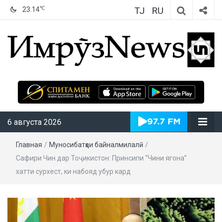
TJ
RU
℃
23.14
ИмрӯзNews
6 августа 2026
Главная
/
Муносибатҳои байналмилалӣ
/
Сафири Чин дар Тоҷикистон: Принсипи “Чини ягона”
хатти сурхест, ки набояд убур кард