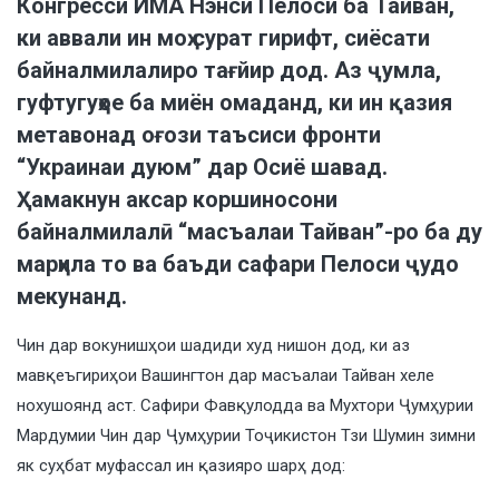
Конгресси ИМА Нэнси Пелоси ба Тайван,
ки аввали ин моҳ сурат гирифт, сиёсати
байналмилалиро тағйир дод. Аз ҷумла,
гуфтугуҳое ба миён омаданд, ки ин қазия
метавонад оғози таъсиси фронти
“Украинаи дуюм” дар Осиё шавад.
Ҳамакнун аксар коршиносони
байналмилалӣ “масъалаи Тайван”-ро ба ду
марҳила то ва баъди сафари Пелоси ҷудо
мекунанд.
Чин дар вокунишҳои шадиди худ нишон дод, ки аз
мавқеъгириҳои Вашингтон дар масъалаи Тайван хеле
нохушоянд аст. Сафири Фавқулодда ва Мухтори Ҷумҳурии
Мардумии Чин дар Ҷумҳурии Тоҷикистон Тзи Шумин зимни
як суҳбат муфассал ин қазияро шарҳ дод: