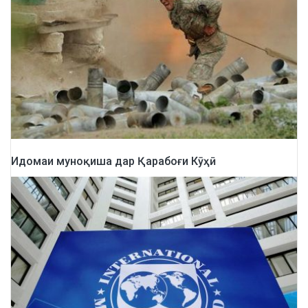
Идомаи муноқиша дар Қарабоғи Кӯҳӣ