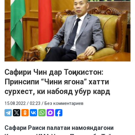
Сафири Чин дар Тоҷикистон:
Принсипи “Чини ягона” хатти
сурхест, ки набояд убур кард
15.08.2022 / 02:23 /
Без комментариев
Сафари Раиси палатаи намояндагони