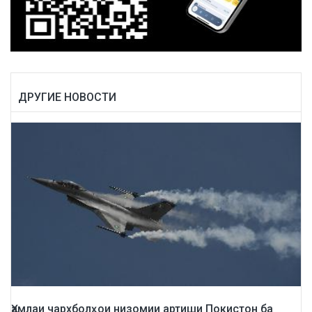
ДРУГИЕ НОВОСТИ
Ҳамлаи чархболҳои низомии артиши Покистон ба