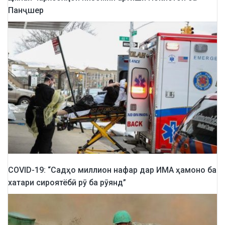
Панҷшер
COVID-19: “Садҳо миллион нафар дар ИМА ҳамоно ба
хатари сироятёбӣ рӯ ба рӯянд”