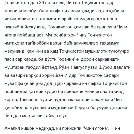
Тоҷикистон дар 30 соли пеш, Чин ва Тоҷикистон дар
масоили марбут ба манофеъи аслии ҳамдигар, аз қабили
истиқлолият ва тамомияти арзӣ аз ҳамдигар қотеъона
пуштибонӣ мекунанд. Тоҷикистон ҳамеша ба принсипи Чини
ягона пойбанд аст. Муносибатҳои Чину Тоҷикистон
имтиҳони тағйирёбии вазъи байналмилалиро таҳаммул
мекунанд, ҳам Чин ва ҳам Тоҷикистон мушкилоти гуногунро
паси сар карда, ба дӯсти “оҳанин”-и дорои сарнавишти
муштарак табдил ёфтанд. Рӯзи 1 август узви Шӯрои давлатӣ
ва вазири корҳои хориҷӣ Ван И дар Тоҷикистон сафари
муваффақе анҷом дод. Дар ҷараёни ин сафар Тоҷикистон
пойбандии қатъии худро ба принсипи Чини ягона таъйид
карда, Тайванро ҷузъи ҷудонашавандаи қаламрави Чин
ҳисобид ва мухолифи мудохилаи беруна ба умури дохилии
Чин дар масъалаи Тайван шуд.
Амалия нишон медиҳад, ки принсипи “Чини ягона”, — ин