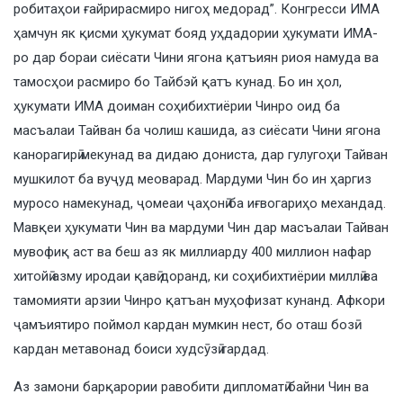
робитаҳои ғайрирасмиро нигоҳ медорад”. Конгресси ИМА
ҳамчун як қисми ҳукумат бояд уҳдадории ҳукумати ИМА-
ро дар бораи сиёсати Чини ягона қатъиян риоя намуда ва
тамосҳои расмиро бо Тайбэй қатъ кунад. Бо ин ҳол,
ҳукумати ИМА доиман соҳибихтиёрии Чинро оид ба
масъалаи Тайван ба чолиш кашида, аз сиёсати Чини ягона
канорагирӣ мекунад ва дидаю дониста, дар гулугоҳи Тайван
мушкилот ба вуҷуд меоварад. Мардуми Чин бо ин ҳаргиз
муросо намекунад, ҷомеаи ҷаҳонӣ ба иғвогариҳо механдад.
Мавқеи ҳукумати Чин ва мардуми Чин дар масъалаи Тайван
мувофиқ аст ва беш аз як миллиарду 400 миллион нафар
хитойӣ азму иродаи қавӣ доранд, ки соҳибихтиёрии миллӣ ва
тамомияти арзии Чинро қатъан муҳофизат кунанд. Афкори
ҷамъиятиро поймол кардан мумкин нест, бо оташ бозӣ
кардан метавонад боиси худсӯзӣ гардад.
Аз замони барқарории равобити дипломатӣ байни Чин ва