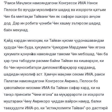
“Раиси Маҷлиси намояндагони Конгресси ИМА Нэнси
Пелоси бо вуҷуди мухолифати шадид ва изҳороти қатъии
Чин ба минтақаи Тайвани Чин як сафари ошкоро анҷом
дод. Дар ин робита ҷониби Чин хашму эътирози шадид
баён мекунад.
Қайд кардан мехоҳам, ки Тайван қисми ҷудонашавандаи
ҳудуди Чин буда, ҳукумати Ҷумҳурии Мардумии Чин ягона
ҳукумати қонунӣ ва намояндаи тамоми Чин мебошад. Чин ба
ҳар гуна табодули расмии байни Тайван ва кишварҳое, ки
бо Чин муносибатҳои дипломатӣ барқарор кардаанд,
шадидан мухолиф аст. Ҳамчун мақоми сеюми ИМА, раиси
Палатаи намояндагони Конгресси Амрико, Пелоси бо
ҳавопаймои низомии ИМА ба Тайван сафар кард, ки на
танҳо принсипи “Чини ягона” ва муқаррароти се изҳороти
муштараки Чину Амрикоро ҷиддан вайрон намуд, балки
тааҳҳудоти ИМА-ро, ки “истиқлолияти Тайван”-ро дастгирӣ