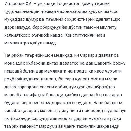
Иҷлосияи XVI – ум халқи Тоҷикистон ҳамчун қисми
ҷудонашавандаи ҷомеаи ҷаҳонӣ, озодӣ ва ҳуқуқи шахсро
муқаддас шумурда, таъмини соҳибихтиёрии давлаташро
дарк намуда, баробарҳуқуқӣ ва дӯстии тамоми миллату
халқиятҳоро эътироф карда, Конститутсияи нави
мамлакатро қабул намуд.
Таҷрибаи таърихӣ нишон медиҳад, ки Сарвари давлат ба
монанди роҳбарони дигар давлатҳо на дар шароити орому
пешравӣ , балки дар мамлакати ҷангзада, ки касе ҷуръати
роҳбарӣ карданро надошт, ба сари қудрат омада мисли
дигар сарварони сиёсии собиқ ҷумҳуриҳои шӯравӣ дар
мансабу вазифаҳои баланди ҳизбию давлатӣ кор накарда
буданд, зеро сиёсатмадори ҷавон буданд. Вале ба арсаи
сиёсӣ бо ҷасорат, матонат, дилу нияти пок ворид шуд ва чун
як фарзанди сарсупурдаи миллат дар як муддати кӯтоҳи
таърихӣ тавонист мардуми аз ҷанги таҳмилии шаҳрвандӣ