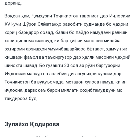
доранд.
Воқеан ҳам, Ҷумҳурии Тоҷикистон тавонист дар Иҷлосияи
XVI-уми Шӯрои Олӣ натанҳо равобити судманде бо ҷаҳони
хориҷ барқарор созад, балки бо пайдо намудани равиши
хоси дипломатияи худ, ки бар ҳифзи манофеи миллӣ ва
эҳтироми арзишҳои умумибашарӣ асос ёфтааст, ҳамчун як
кишвари фаъол ва таъсиргузор дар ҳалли масоили ҷаҳонӣ
шинохта шавад. Бо гузашти 30 сол аз рӯзи баргузории
Иҷлосияи мазкур ва арзёбии дигаргуниҳои куллии дар
Тоҷикистон ба вуқуъомада, метавон хулоса намуд, ки ин
иҷлосия, дарвоқеъ барои миллати соҳибтамуддуни мо
тақдирсоз буд.
Зулайхо Қодирова