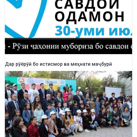
Дар рӯёрӯӣ бо истисмор ва меҳнати маҷбурӣ