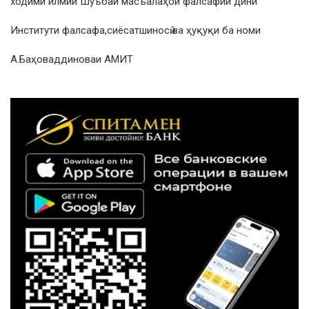
ходими илмии Шуъбаи масъалаҳои фалсафии дини
Институти фалсафа,сиёсатшиносӣ ва ҳуқуқи ба номи
А.Баҳоваддиноваи АМИТ