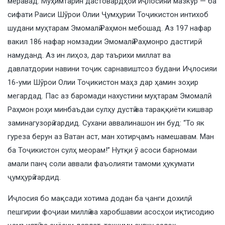
меравад. Муҳимтарин дастовардҳои иҷлосияи мазкур — ба
сифати Раиси Шӯрои Олии Ҷумҳурии Тоҷикистон интихоб
шудани муҳтарам Эмомалӣ Раҳмон мебошад. Аз 197 нафар
вакил 186 нафар номзадии Эмомалӣ Раҳмонро дастгирӣ
намуданд. Аз ин лиҳоз, дар таърихи миллат ва
давлатдории навини тоҷик сарнавиштсоз будани Иҷлосияи
16-уми Шӯрои Олии Тоҷикистон маҳз дар ҳамин зоҳир
мегардад. Пас аз баромади нахустини муҳтарам Эмомалӣ
Раҳмон роҳи минбаъдаи сулҳу дустӣ ва тараққиёти кишвар
заминагузорӣ гардид. Сухани аввалинашон ин буд: “То як
гуреза берун аз Ватан аст, ман хотирҷамъ намешавам. Ман
ба Тоҷикистон сулҳ меорам!” Нутқи ӯ асоси барномаи
амали панҷ соли аввали фаъолияти тамоми ҳукумати
ҷумҳурӣ гардид.
Иҷлосия бо мақсади хотима додан ба ҷанги дохилӣ,
пешгирии фоҷиаи миллӣ ва харобшавии асосҳои иқтисодию