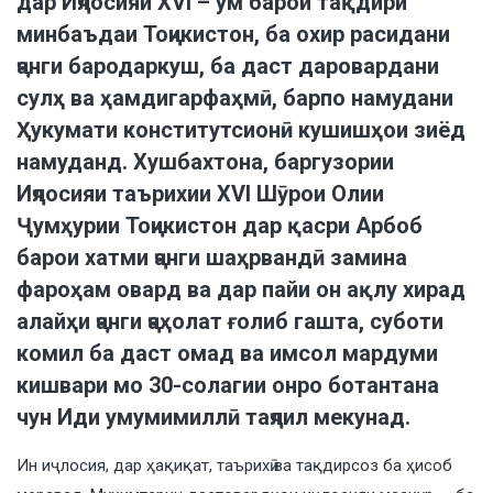
дар Иҷлосияи XVI – ум барои тақдири
минбаъдаи Тоҷикистон, ба охир расидани
ҷанги бародаркуш, ба даст даровардани
сулҳ ва ҳамдигарфаҳмӣ, барпо намудани
Ҳукумати конститутсионӣ кушишҳои зиёд
намуданд. Хушбахтона, баргузории
Иҷлосияи таърихии XVI Шӯрои Олии
Ҷумҳурии Тоҷикистон дар қасри Арбоб
барои хатми ҷанги шаҳрвандӣ замина
фароҳам овард ва дар пайи он ақлу хирад
алайҳи ҷанги ҷаҳолат ғолиб гашта, суботи
комил ба даст омад ва имсол мардуми
кишвари мо 30-солагии онро ботантана
чун Иди умумимиллӣ таҷлил мекунад.
Ин иҷлосия, дар ҳақиқат, таърихӣ ва тақдирсоз ба ҳисоб