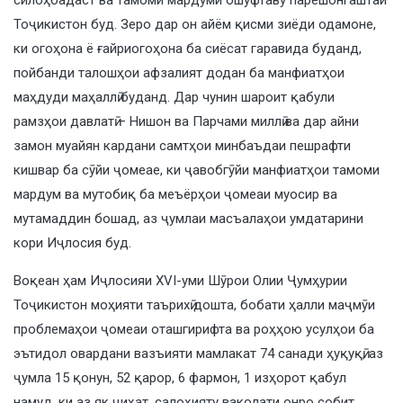
Тоҷикистон буд. Зеро дар он айём қисми зиёди одамоне,
ки огоҳона ё ғайриогоҳона ба сиёсат гаравида буданд,
пойбанди талошҳои афзалият додан ба манфиатҳои
маҳдуди маҳаллӣ буданд. Дар чунин шароит қабули
рамзҳои давлатӣ – Нишон ва Парчами миллӣ ва дар айни
замон муайян кардани самтҳои минбаъдаи пешрафти
кишвар ба сӯйи ҷомеае, ки ҷавобгӯйи манфиатҳои тамоми
мардум ва мутобиқ ба меъёрҳои ҷомеаи муосир ва
мутамаддин бошад, аз ҷумлаи масъалаҳои умдатарини
кори Иҷлосия буд.
Воқеан ҳам Иҷлосияи ХVI-уми Шӯрои Олии Ҷумҳурии
Тоҷикистон моҳияти таърихӣ дошта, бобати ҳалли маҷмӯи
проблемаҳои ҷомеаи оташгирифта ва роҳҳою усулҳои ба
эътидол овардани вазъияти мамлакат 74 санади ҳуқуқӣ, аз
ҷумла 15 қонун, 52 қарор, 6 фармон, 1 изҳорот қабул
намуд, ки аз як ҷиҳат, салоҳияту ваколати онро собит