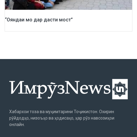
“Ояндаи мо дар дасти мост”
Хабархои тоза ва муҳимтарини Тоҷикистон. Охирин
рӯйдодҳо, низоъҳо ва ҳодисаҳо, ҳар рӯз навсозиҳои
онлайн.