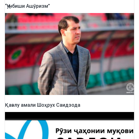
“Ҷунбиши Ашӯризм”
Қавлу амали Шоҳрух Саидзода