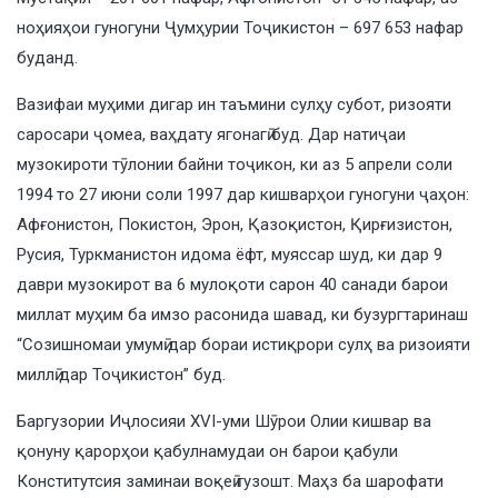
ноҳияҳои гуногуни Ҷумҳурии Тоҷикистон – 697 653 нафар
буданд.
Вазифаи муҳими дигар ин таъмини сулҳу субот, ризояти
саросари ҷомеа, ваҳдату ягонагӣ буд. Дар натиҷаи
музокироти тӯлонии байни тоҷикон, ки аз 5 апрели соли
1994 то 27 июни соли 1997 дар кишварҳои гуногуни ҷаҳон:
Афғонистон, Покистон, Эрон, Қазоқистон, Қирғизистон,
Русия, Туркманистон идома ёфт, муяссар шуд, ки дар 9
даври музокирот ва 6 мулоқоти сарон 40 санади барои
миллат муҳим ба имзо расонида шавад, ки бузургтаринаш
“Созишномаи умумӣ дар бораи истиқрори сулҳ ва ризоияти
миллӣ дар Тоҷикистон” буд.
Баргузории Иҷлосияи ХVI-уми Шӯрои Олии кишвар ва
қонуну қарорҳои қабулнамудаи он барои қабули
Конститутсия заминаи воқеӣ гузошт. Маҳз ба шарофати