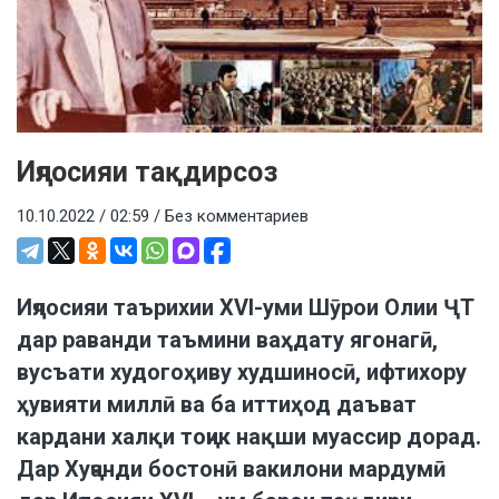
Иҷлосияи тақдирсоз
10.10.2022 / 02:59 /
Без комментариев
Иҷлосияи таърихии XVI-уми Шӯрои Олии ҶТ
дар раванди таъмини ваҳдату ягонагӣ,
вусъати худогоҳиву худшиносӣ, ифтихору
ҳувияти миллӣ ва ба иттиҳод даъват
кардани халқи тоҷик нақши муассир дорад.
Дар Хуҷанди бостонӣ вакилони мардумӣ