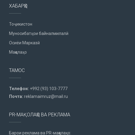
ХАБАРҲО
Тоҷикистон
Муносибатҳои байналмилалӣ
Осиёи Марказӣ
Мақолаҳо
ТАМОС
Телефон:
+992 (93) 103-7777
Почта:
reklamaimruz@mail.ru
PR-МАҚОЛАҲО ВА РЕКЛАМА
Барои реклама ва PR-мақолаҳо: