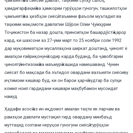
ҷамъиятӣ ва сиёсии давлат, таҳкими сулҳу салоҳ,
ҳамдигарфаҳмӣ ва ҳамкории гурӯҳҳои гуногун, ташкилотҳои
ҷамъиятӣ ва ҳизбҳои сиёсӣ, таъмини фаъоли муътадил ва
таҳкими мақомоти давлатии Шӯрои Олии Ҷумҳурии
Тоҷикистон ба назар дошта, принсипҳои башардӯстӣ қарор
кард, ки шахсони аз 27-уми март то 25 ноябри соли 1992
дар муқовиматҳои мусаллаҳона ширкат доштанд, ҷиноят ё
амалҳои ғайриқонунӣ содир карда буданд, ба ҷавобгарии
ҷиноятӣ, интизомӣ ва маъмурӣ кашида намешаванд. Чунин
сиёсат бо мақсади ба эътидол овардани вазъияти сиёсиву
иҷтимоии кишвар буд, ки он барои ҳарчӣ зудтар ба сулҳи
комил ноил гардидани кишвари маҳбубамон мусоидат
намуд.
Ҳадафи асосӣ аз ин иқдомот амалан таҳти як парчам ва
рамзҳои давлати мустақил гирд овардану минбаъд
муттаҳид сохтани неруҳои гуногуни сиёсӣ, гурӯҳҳои
силоҳбадаст ва тамоми мардуми ошуфтаву парешонгаштаи