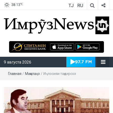
TJ
RU
℃
38.13
ИмрӯзNews
9 августа 2026
Главная
/
Мақолаҳо
/
Иҷлосияи тақдирсоз