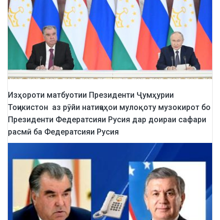
Изҳороти матбуотии Президенти Ҷумҳурии
Тоҷикистон аз рӯйи натиҷаҳои мулоқоту музокирот бо
Президенти Федератсияи Русия дар доираи сафари
расмӣ ба Федератсияи Русия