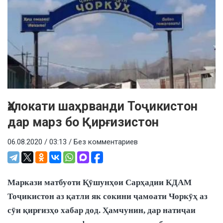
Ҳалокати шаҳрванди Тоҷикистон
дар марз бо Қирғизистон
06.08.2020 / 03:13 /
Без комментариев
Маркази матбуоти Қӯшунҳои Сарҳадии КДАМ
Тоҷикистон аз қатли як сокини ҷамоати Чоркӯҳ аз
сӯи қирғизҳо хабар дод. Ҳамчунин, дар натиҷаи