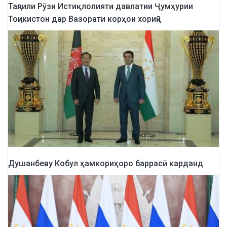
Таҷлили Рӯзи Истиқлолияти давлатии Ҷумҳурии
Тоҷикистон дар Вазорати корҳои хориҷӣ
Душанбеву Кобул ҳамкориҳоро баррасӣ карданд