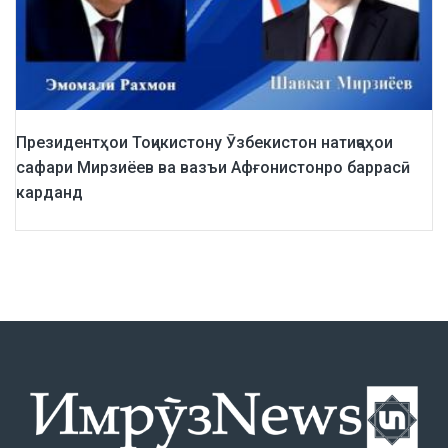
Президентҳои Тоҷикистону Ӯзбекистон натиҷаҳои
сафари Мирзиёев ва вазъи Афғонистонро баррасӣ
карданд