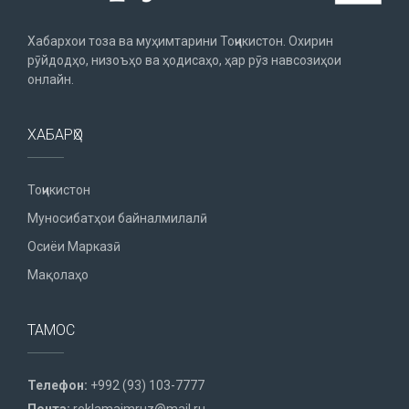
Хабархои тоза ва муҳимтарини Тоҷикистон. Охирин
рӯйдодҳо, низоъҳо ва ҳодисаҳо, ҳар рӯз навсозиҳои
онлайн.
ХАБАРҲО
Тоҷикистон
Муносибатҳои байналмилалӣ
Осиёи Марказӣ
Мақолаҳо
ТАМОС
Телефон:
+992 (93) 103-7777
Почта:
reklamaimruz@mail.ru