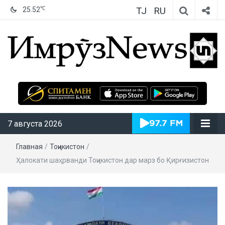
TJ
RU
℃
25.52
ИмрӯзNews
7 августа 2026
Главная
/
Тоҷикистон
/
Ҳалокати шаҳрванди Тоҷикистон дар марз бо Қирғизистон