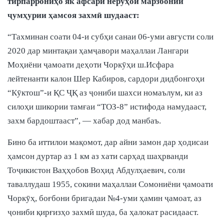
тирпаррониҳо як афсари неруҳои марзбонии
ҷумҳурии ҳамсоя захмӣ шудааст:
“Тахминан соати 04-и субҳи санаи 06-уми августи соли
2020 дар минтақаи ҳамҷавори маҳаллаи Лангари
Моҳиёни ҷамоати деҳоти Чоркӯҳи ш.Исфара
лейтенанти калон Шер Кабиров, сардори дидбонгоҳи
“Кӯктош”-и ҚС ҶҚ аз ҷониби шахси номаълум, ки аз
силоҳи шикории тамғаи “ТОЗ-8” истифода намудааст,
захм бардоштааст”, — хабар дод манбаъ.
Бино ба иттилои мақомот, дар айни замон дар ҳодисаи
ҳамсон дуртар аз 1 км аз хати сарҳад шаҳрванди
Тоҷикистон Ваҳҳобов Воҳид Абдулҳаевич, соли
таваллудаш 1955, сокини маҳаллаи Сомониёни ҷамоати
Чоркӯҳ, боғбони бригадаи №4-уми ҳамин ҷамоат, аз
ҷониби қирғизҳо захмӣ шуда, ба ҳалокат расидааст.