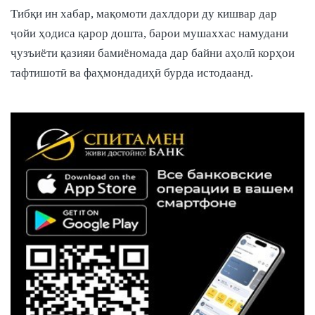
Тибқи ин хабар, мақомоти дахлдори ду кишвар дар
ҷойи ҳодиса қарор дошта, барои мушаххас намудани
ҷузъиёти қазияи бамиёномада
дар байни аҳолӣ
корҳои
тафтишотӣ ва фаҳмондадиҳӣ бурда истодаанд.