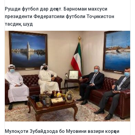
Рушди футбол дар деҳот. Барномаи махсуси
президенти Федератсияи футболи Тоҷикистон
тасдиқ шуд
Мулоқоти Зубайдзода бо Муовини вазири корҳои