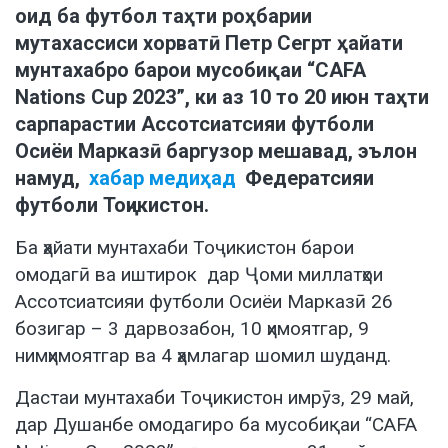
оид ба футбол таҳти роҳбарии
мутахассиси хорватӣ Петр Сегрт ҳайати
мунтахабро барои мусобиқаи “CAFA
Nations Cup 2023”, ки аз 10 то 20 июн таҳти
сарпарастии Ассотсиатсияи футболи
Осиёи Марказӣ баргузор мешавад, эълон
намуд,
хабар медиҳад
Федератсияи
футболи Тоҷикистон.
Ба ҳайати мунтахаби Тоҷикистон барои
омодагӣ ва иштирок дар Ҷоми миллатҳои
Ассотсиатсияи футболи Осиёи Марказӣ 26
бозигар – 3 дарвозабон, 10 ҳимоятгар, 9
нимҳимоятгар ва 4 ҳамлагар шомил шуданд.
Дастаи мунтахаби Тоҷикистон имрӯз, 29 май,
дар Душанбе омодагиро ба мусобиқаи “CAFA