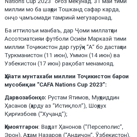
Nations Cup 2023” оғоз мекунад. 31 май тими
миллии мо ба шаҳри Тошканд сафар карда,
онҷо ҷамъомади тамринӣ мегузаронад.
Ба иттилоъи манбаъ, дар Ҷоми миллатҳои
Ассотсиатсияи футболи Осиёи Марказӣ тими
миллии Тоҷикистон дар гурӯҳи “А” бо дастаҳои
Туркманистон (11 июн), Уммон (14 июн) ва
Узбекистон (17 июн) рақобат менамояд.
Ҳайати мунтахаби миллии Тоҷикистон барои
мусобиқаи “CAFA Nations Cup 2023”:
Дарвозабонҳо:
Рустам Ятимов, Муҳриддин
Ҳасанов (ҳарду аз “Истиқлол”), Шоҳрух
Қирғизбоев (“Хуҷанд”);
Ҳимоятгарон
: Ваҳдат Ҳанонов (“Персеполис”,
Эрон), Аҳтам Назаров (“Андиҷон”, Ӯзбекистон),