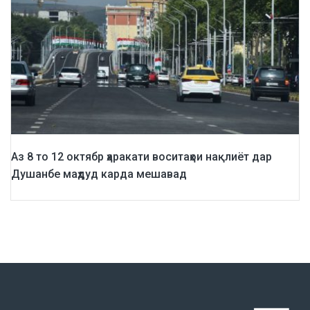
Аз 8 то 12 октябр ҳаракати воситаҳои нақлиёт дар
Душанбе маҳдуд карда мешавад