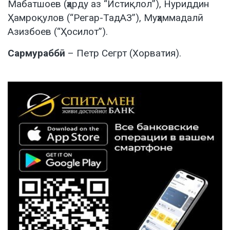
Мабатшоев (ҳарду аз “Истиқлол”), Нуриддин
Ҳамроқулов (“Регар-ТадАЗ”), Муҳаммадалӣ
Азизбоев (“Ҳосилот”).
Сармураббӣ
– Петр Сегрт (Хорватия).