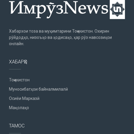
Хабархои тоза ва муҳимтарини Тоҷикистон. Охирин
рӯйдодҳо, низоъҳо ва ҳодисаҳо, ҳар рӯз навсозиҳои
онлайн.
ХАБАРҲО
Тоҷикистон
Муносибатҳои байналмилалӣ
Осиёи Марказӣ
Мақолаҳо
ТАМОС