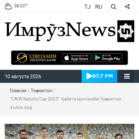
TJ
RU
℃
38.03
ИмрӯзNews
10 августа 2026
Главная
/
Тоҷикистон
/
“СAFA Nations Cup 2023”: Ҳайати мунтахаби Тоҷикистон
эълон шуд