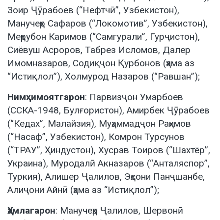
Зоир Ҷӯрабоев (“Нефтчӣ”, Узбекистон),
Манучеҳр Сафаров (“Локомотив”, Узбекистон),
Меҳрубон Каримов (“Самгурали”, Гурҷистон),
Сиёвуш Асроров, Табрез Исломов, Далер
Имомназаров, Содиқҷон Қурбонов (ҳама аз
“Истиқлол”), Холмурод Назаров (“Равшан”);
Нимҳимоятгарон
: Парвизҷон Умарбоев
(ССКА-1948, Булғористон), Амирбек Ҷӯрабоев
(“Кедах”, Малайзия), Муҳаммадҷон Раҳимов
(“Насаф”, Узбекистон), Комрон Турсунов
(“ТРАУ”, Ҳиндустон), Хусрав Тоиров (“Шахтёр”,
Украина), Муродалӣ Акназаров (“Анталяспор”,
Туркия), Алишер Ҷалилов, Эҳсони Панҷшанбе,
Алиҷони Айнӣ (ҳама аз “Истиқлол”);
Ҳамлагарон
: Манучеҳр Ҷалилов, Шервонӣ