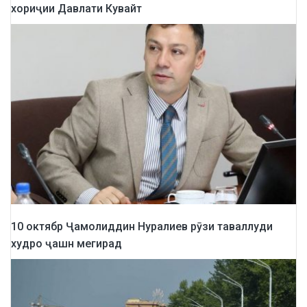
хориҷии Давлати Кувайт
10 октябр Ҷамолиддин Нуралиев рӯзи таваллуди
худро ҷашн мегирад