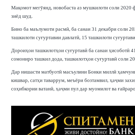
Мақомот мегӯянд, новобаста аз мушкилоти соли 2020 ф
зиёд шуд.
Бино ба маълумоти расмӣ, ба санаи 31 декабри соли 2
ташкилоти суғуртавии давлатӣ, 15 ташкилоти суғуртав
Дороиҳои ташкилотҳои суғуртавӣ ба санаи ҳисоботӣ 41
сомониро ташкил дода, ташкилотҳои суғуртавӣ соли 20
Дар нишасти матбуотӣ масъулини Бонки миллӣ ҳамчун
кишвар, сатҳи таваррум, меъёри бозтамвил, ҳаҷми захи
соҳибкории ватанӣ, ҳаҷми пул дар муомилот ва ғайрар