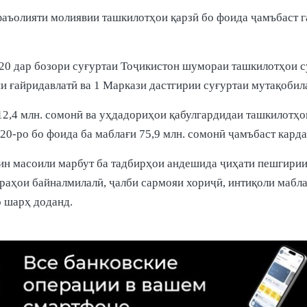
аъолияти молиявии ташкилотҳои қарзӣ бо фоида ҷамъбаст гар
020 дар бозори суғуртаи Тоҷикистон шумораи ташкилотҳои су
ии ғайридавлатӣ ва 1 Маркази дастгирии суғуртаи мутақоби
2,4 млн. сомонӣ ва уҳдадориҳои қабулгардидаи ташкилотҳои
20-ро бо фоида ба маблағи 75,9 млн. сомонӣ ҷамъбаст карда
ин масоили марбут ба тадбирҳои андешида ҷиҳати пешгири
раҳои байналмилалӣ, ҷалби сармояи хориҷӣ, интиқоли мабла
о шарҳ доданд.