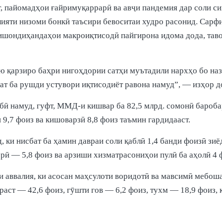
, пайомадҳои ғайримуқаррарӣ ва авҷи пандемия дар соли 
лияти низоми бонкӣ таъсири бевоситаи худро расонид. Сарфи 
нишондиҳандаҳои макроиқтисодӣ пайгирона идома дода, тав
ию қарзиро баҳри нигоҳдории сатҳи муътадили нархҳо бо на
дат ба рушди устувори иқтисодиёт равона намуд”, — изҳор 
бӣ намуд, гуфт, ММД-и кишвар ба 82,5 млрд. сомонӣ бароба
,7 фоиз ва кишоварзӣ 8,8 фоиз таъмин гардидааст.
, ки нисбат ба ҳамин давраи соли қаблӣ 1,4 банди фоизӣ з
рӣ — 5,8 фоиз ва арзиши хизматрасониҳои пулӣ ба аҳолӣ 4 ф
и аввалия, ки асосан маҳсулоти воридотӣ ва мавсимӣ мебоша
раст — 42,6 фоиз, гӯшти гов — 6,2 фоиз, тухм — 18,9 фоиз,