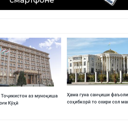
Ҳама гуна санҷиши фаъоли
 Тоҷикистон аз муноқиша
соҳибкорӣ то охири сол м
оғи Кӯҳӣ