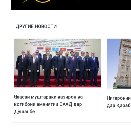
ДРУГИЕ НОВОСТИ
Ҷаласаи муштараки вазирон ва
Нигаронии
котибони амниятии СААД дар
дар Қараб
Душанбе