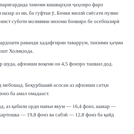
сипаригардида тамоми кишварҳои ҷаҳонро фаро
назар аз ин, ба гуфтаи ӯ, Бонки миллӣ сиёсати пулию
онист суботи молиявии низоми бонкиро бе осебпазирӣ
зардошти раванди ҳадафгирии таваррум, танзими ҳаҷми
дошт Холиқзода.
р шуда, афзоиши воқеии он 4,5 фоизро ташкил дод.
иёд мебошад. Беқурбшавӣ асосан аз афзоиши сатҳи
оиз ба амал омадааст.
д, аз қабили орди навъи якум — 16,4 фоиз, шакар —
 картошка — 19,8 фоиз ва сабзӣ — 12,8 фоиз ба қайд