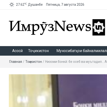
℃
27.62
Душанбе
Пятница, 7 августа 2026
ИмрӯзNews
Асосӣ
Тоҷикистон
Муносибатҳои байналмилалӣ
Главная
/
Тоҷикистон
/
Низоми бонкӣ: бе осеб ва муътадил… 