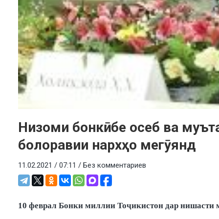
Низоми бонкӣ: бе осеб ва му
болоравии нархҳо мегӯянд
11.02.2021 / 07:11 /
Без комментариев
10 феврал Бонки миллии Тоҷикистон дар нишасти ма