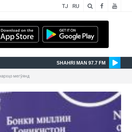
TJ
RU
SHAHRI MAN 97.7 FM
нархҳо мегӯянд