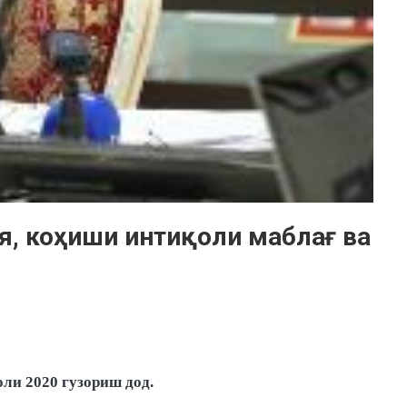
я, коҳиши интиқоли маблағ ва
ли 2020 гузориш дод.