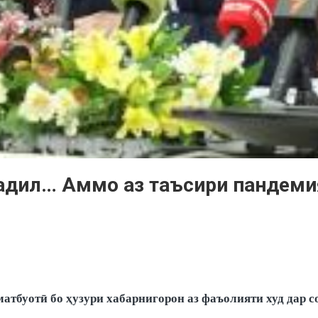
ътадил… Аммо аз таъсири пандеми
тбуотӣ бо ҳузури хабарнигорон аз фаъолияти худ дар со