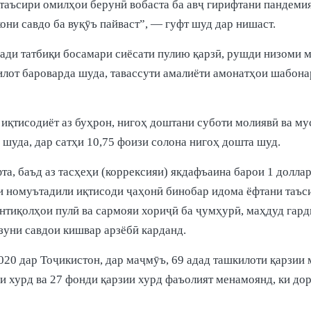
таъсири омилҳои берунӣ вобаста ба авҷ гирифтани пандеми
они савдо ба вуқӯъ пайваст”, — гуфт шуд дар нишаст.
ади татбиқи босамари сиёсати пулию қарзӣ, рушди низоми м
илот бароварда шуда, тавассути амалиёти амонатҳои шабона
 иқтисодиёт аз буҳрон, нигоҳ доштани суботи молиявӣ ва м
 шуда, дар сатҳи 10,75 фоизи солона нигоҳ дошта шуд.
та, баъд аз тасҳеҳи (коррексияи) якдафъаина барои 1 долл
ъи номуътадили иқтисоди ҷаҳонӣ бинобар идома ёфтани таъс
нтиқолҳои пулӣ ва сармояи хориҷӣ ба ҷумҳурӣ, маҳдуд гард
зуни савдои кишвар арзёбӣ карданд.
020 дар Тоҷикистон, дар маҷмӯъ, 69 адад ташкилоти қарзии м
ии хурд ва 27 фонди қарзии хурд фаъолият менамоянд, ки д