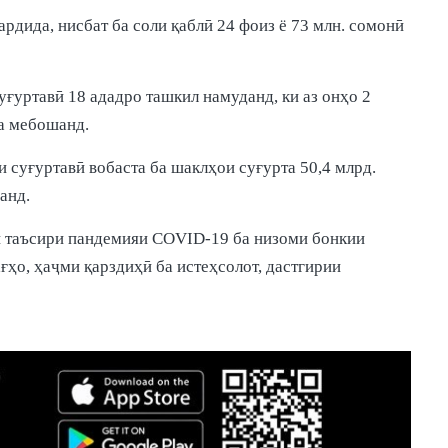
дида, нисбат ба соли қаблӣ 24 фоиз ё 73 млн. сомонӣ
ғуртавӣ 18 ададро ташкил намуданд, ки аз онҳо 2
ла мебошанд.
 суғуртавӣ вобаста ба шаклҳои суғурта 50,4 млрд.
анд.
и таъсири пандемияи COVID-19 ба низоми бонкии
ғҳо, ҳаҷми қарздиҳӣ ба истеҳсолот, дастгирии