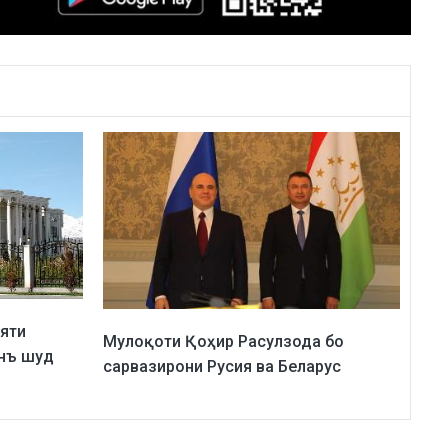
яти
Мулоқоти Қоҳир Расулзода бо
анъ шуд
сарвазирони Русия ва Беларус