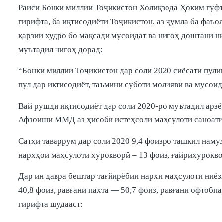
Раиси Бонки миллии Тоҷикистон Холиқзода Ҳоким гуфт
гирифта, ба иқтисодиёти Тоҷикистон, аз ҷумла ба фаъо
қарзии худро бо мақсади мусоидат ва нигоҳ доштани 
муътадил нигоҳ дорад:
“Бонки миллии Тоҷикистон дар соли 2020 сиёсати пул
пул дар иқтисодиёт, таъмини суботи молиявӣ ва мусои
Вай рушди иқтисодиёт дар соли 2020-ро муътадил арзё
Афзоиши ММД аз ҳисоби истеҳсоли маҳсулоти саноатӣ 9
Сатҳи таваррум дар соли 2020 9,4 фоизро ташкил намуд
нархҳои маҳсулоти хӯрокворӣ – 13 фоиз, ғайрихӯрокво
Дар ин давра бештар тағйирёбии нархи маҳсулоти ниёз
40,8 фоиз, равғани пахта — 50,7 фоиз, равғани офтобпа
гирифта шудааст: