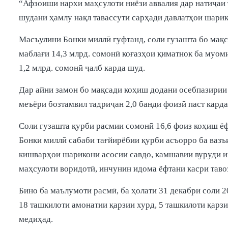
“Афзоиши нархи маҳсулоти ниёзи аввалия дар натиҷаи 
шудани ҳамлу нақл тавассути сарҳади давлатҳои шарик
Масъулини Бонки миллӣ гуфтанд, соли гузашта бо мақс
маблағи 14,3 млрд. сомонӣ коғазҳои қиматнок ба муом
1,2 млрд. сомонӣ ҷалб карда шуд.
Дар айни замон бо мақсади коҳиш додани осебпазирии
меъёри бозтамвил тадриҷан 2,0 банди фоизӣ паст карда
Соли гузашта қурби расмии сомонӣ 16,6 фоиз коҳиш ёф
Бонки миллӣ сабаби тағйирёбии қурби асъорро ба ваз
кишварҳои шарикони асосии савдо, камшавии вуруди и
маҳсулоти воридотӣ, инчунин идома ёфтани касри таво
Бино ба маълумоти расмӣ, ба ҳолати 31 декабри соли 2
18 ташкилоти амонатии қарзии хурд, 5 ташкилоти қарз
медиҳад.