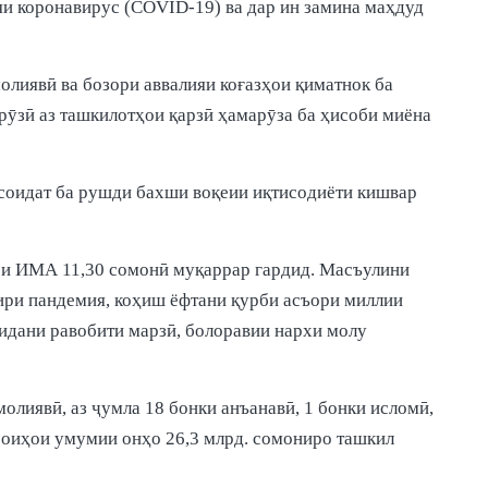
яи коронавирус (COVID-19) ва дар ин замина маҳдуд
олиявӣ ва бозори аввалияи коғазҳои қиматнок ба
рӯзӣ аз ташкилотҳои қарзӣ ҳамарӯза ба ҳисоби миёна
усоидат ба рушди бахши воқеии иқтисодиёти кишвар
ари ИМА 11,30 сомонӣ муқаррар гардид. Масъулини
ири пандемия, коҳиш ёфтани қурби асъори миллии
идани равобити марзӣ, болоравии нархи молу
олиявӣ, аз ҷумла 18 бонки анъанавӣ, 1 бонки исломӣ,
ороиҳои умумии онҳо 26,3 млрд. сомониро ташкил