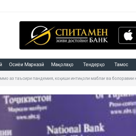
Осиёи Марказӣ
Мақолаҳо
Тендерҳо
Тамос
Аммо аз таъсири пандемия, коҳиши интиқоли маблағ ва болоравии 