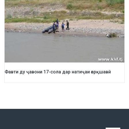
Фавти ду ҷавони 17-сола дар натиҷаи ғарқшавӣ