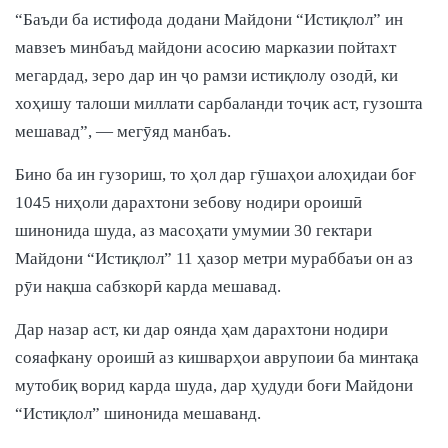
“Баъди ба истифода додани Майдони “Истиқлол” ин
мавзеъ минбаъд майдони асосию марказии пойтахт
мегардад, зеро дар ин ҷо рамзи истиқлолу озодӣ, ки
хоҳишу талоши миллати сарбаланди тоҷик аст, гузошта
мешавад”, — мегӯяд манбаъ.
Бино ба ин гузориш, то ҳол дар гӯшаҳои алоҳидаи боғ
1045 ниҳоли дарахтони зебову нодири ороишӣ
шинонида шуда, аз масоҳати умумии 30 гектари
Майдони “Истиқлол” 11 ҳазор метри мураббаъи он аз
рӯи нақша сабзкорӣ карда мешавад.
Дар назар аст, ки дар оянда ҳам дарахтони нодири
сояафкану ороишӣ аз кишварҳои аврупоии ба минтақа
мутобиқ ворид карда шуда, дар ҳудуди боғи Майдони
“Истиқлол” шинонида мешаванд.