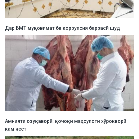
Дар БМТ муқовимат ба коррупсия баррасӣ шуд
Амнияти озуқаворӣ: қочоқи маҳсулоти хӯрокворӣ
кам нест