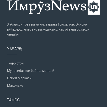
Хабархои тоза ва муҳимтарини Тоҷикистон. Охирин
рӯйдодҳо, низоъҳо ва ҳодисаҳо, ҳар рӯз навсозиҳои
онлайн.
ХАБАРҲО
Тоҷикистон
Муносибатҳои байналмилалӣ
Осиёи Марказӣ
Мақолаҳо
ТАМОС