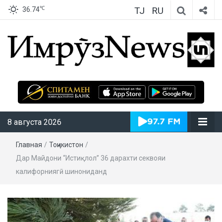
TJ
RU
℃
36.74
ИмрӯзNews
8 августа 2026
Главная
/
Тоҷикистон
/
Дар Майдони “Истиқлол” 36 дарахти секвояи
калифорниягӣ шинониданд