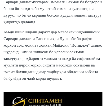
Сарвари давлат муҳтарам Эмомалӣ Раҳмон ба боғдорон
барои бо тарҳи зебо мураттаб сохтани гулгаштҳо ва
дуруст ҷо ба ҷо кардани боғҳои ҳудуди иншоот дастуру
ҳидоятҳо додаанд.
Баъди шинонидани дарахт дар маъракаи ниҳолшинонӣ
Сарвари давлат ва Раиси шаҳри Душанбе бо рафти
корҳои сохтмонӣ ва лоиҳаи Майдони “Истиқлол” шинос
шудаанд. Зимни шиносоӣ бо ҷараёни сохтмон
таваҷҷуҳи роҳбарияти мақомоти шаҳр ба сифатнокӣ ва
муҳлати иҷрои корҳо, сифати масолеҳи сохтмонӣ ва
вусъат бахшидани дигар тадбирҳои ободонии вобаста
ба бунёди он ҷалб карда шудааст.