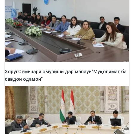
Хоруғ: Семинари омузишӣ дар мавзуи“Муқовимат ба
савдои одамон”