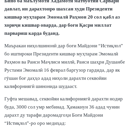
Бино ба маълумоти Хадамоти матбуотии Сарвари
давлат, ин дарахтонро шахсан худи Президенти
кишвар муҳтарам Эмомалӣ Раҳмон 20 сол қабл аз
хориҷи кишвар оварда, дар боғи Қасри миллат
парвариш карда буданд.
Маъракаи ниҳолшинонӣ дар боғи Майдони “Истиқлол”
бо иштироки Президенти кишвар муҳтарам Эмомалӣ
Раҳмон ва Раиси Маҷлиси миллӣ, Раиси шаҳри Душанбе
Рустами Эмомалӣ 16 феврал баргузор гардида, дар як
гӯшаи боғ даҳҳо адад ниҳоли дарахти секвойяи
калифорниягӣ шинонида шудааст.
Гуфта мешавад, секвойяи калифорниягӣ дарахти нодир
буда, 3000 сол умр мебинад. Ҳамакнун 36 адад чунин
дарахт ду тарафи даромадгоҳи Боғи Майдони
“Истиқлол”-ро оро медиҳад: