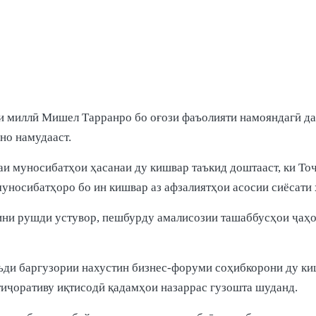
 миллӣ Мишел Тарранро бо оғози фаъолияти намояндагӣ дар
но намудааст.
и муносибатҳои ҳасанаи ду кишвар таъкид доштааст, ки То
муносибатҳоро бо ин кишвар аз афзалиятҳои асосии сиёсати
ини рушди устувор, пешбурду амалисозии ташаббусҳои ҷаҳо
аъди баргузории нахустин бизнес-форуми соҳибкорони ду к
тиҷоративу иқтисодӣ қадамҳои назаррас гузошта шуданд.