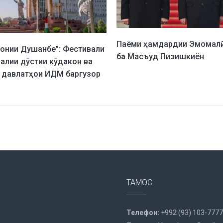
Паёми ҳамдардии Эмомал
онии Душанбе”: Фестивали
ба Масъуд Пизишкиён
алии дӯстии кӯдакон ва
 давлатҳои ИДМ баргузор
ТАМОС
Телефон:
+992 (93) 103-7777