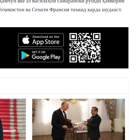
ҳамчун яке аз василаҳои самараноки рушди ҳамкории
оҷикистон ва Сенати Франсия таъкид карда шудааст.