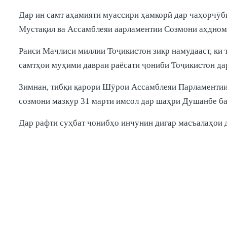
Дар ин самт аҳамияти муассири ҳамкорӣ дар чаҳорчӯб
Мустақил ва Ассамблеяи аарламентии Созмони аҳднома
Раиси Маҷлиси миллии Тоҷикистон зикр намудааст, ки
самтҳои муҳими давраи раёсати ҷониби Тоҷикистон да
Зимнан, тибқи қарори Шӯрои Ассамблеяи Парламентии
созмони мазкур 31 марти имсол дар шаҳри Душанбе ба
Дар рафти суҳбат ҷонибҳо инчунин дигар масъалаҳои 