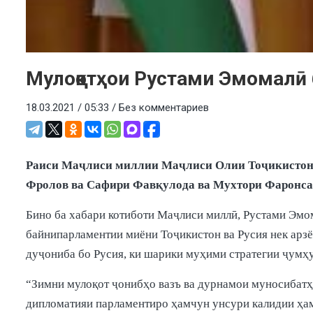
Мулоқотҳои Рустами Эмомалӣ 
18.03.2021 / 05:33 /
Без комментариев
Раиси Маҷлиси миллии Маҷлиси Олии Тоҷикистон 
Фролов ва Сафири Фавқулода ва Мухтори Фаронса 
Бино ба хабари котиботи Маҷлиси миллӣ, Рустами Эм
байнипарламентии миёни Тоҷикистон ва Русия нек арз
дуҷониба бо Русия, ки шарики муҳими стратегии ҷумҳу
“Зимни мулоқот ҷонибҳо вазъ ва дурнамои муносибатҳ
дипломатияи парламентиро ҳамчун унсури калидии ҳам