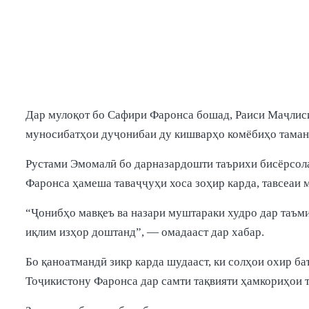
Дар мулоқот бо Сафири Фаронса бошад, Раиси Маҷлиси
муносибатҳои дуҷонибаи ду кишварҳо комёбиҳо таман
Рустами Эмомалӣ бо дарназардошти таърихи бисёрсола
Фаронса ҳамеша таваҷҷуҳи хоса зоҳир карда, тавсеаи 
“Ҷонибҳо мавқеъ ва назари муштараки худро дар таъм
иқлим изҳор доштанд”, — омадааст дар хабар.
Бо қаноатмандӣ зикр карда шудааст, ки солҳои охир б
Тоҷикистону Фаронса дар самти тақвияти ҳамкориҳои 