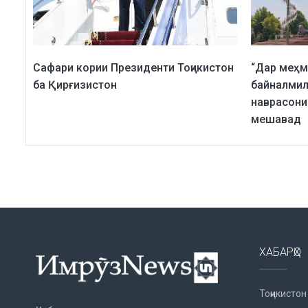
Сафари кории Президенти Тоҷикистон
“Дар меҳм
ба Қирғизистон
байналмил
наврасони
мешавад
ХАБАРҲО
Тоҷикистон