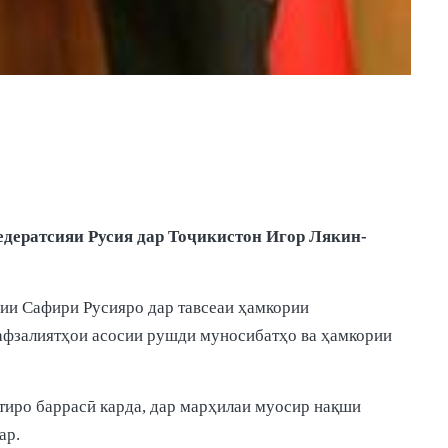
ератсияи Русия дар Тоҷикистон Игор Лякин-
ии Сафири Русияро дар тавсеаи ҳамкории
 афзалиятҳои асосии рушди муносибатҳо ва ҳамкории
тиро баррасӣ карда, дар марҳилаи муосир нақши
ар.