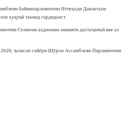
ссамблеяи байнипарламентии Иттиҳоди Давлатҳои
ои ҳуқуқӣ таъкид гардидааст.
аментии Созмони аҳдномаи амнияти дастаҷамъӣ яке аз
 2020, ҷаласаи сайёри Шӯрои Ассамблеяи Парламентии