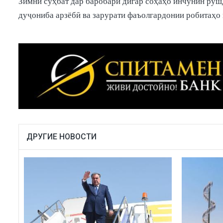
Зимни суҳбат дар баробари дигар соҳаҳо инчунин руш
дуҷониба арзёбӣ ва зарурати фаъолгардонии робитаҳо 
ДРУГИЕ НОВОСТИ