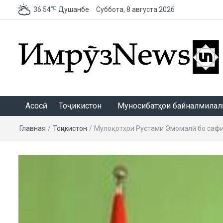
℃
36.54
Душанбе
Суббота, 8 августа 2026
ИмрӯзNews
Асосӣ
Тоҷикистон
Муносибатҳои байналмилалӣ
Главная
/
Тоҷикистон
/
Мулоқотҳои Рустами Эмомалӣ бо сафи