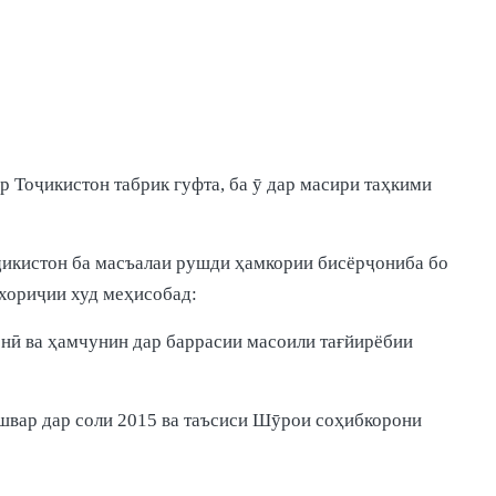
 Тоҷикистон табрик гуфта, ба ӯ дар масири таҳкими
ҷикистон ба масъалаи рушди ҳамкории бисёрҷониба бо
 хориҷии худ меҳисобад:
нӣ ва ҳамчунин дар баррасии масоили тағйирёбии
ишвар дар соли 2015 ва таъсиси Шӯрои соҳибкорони