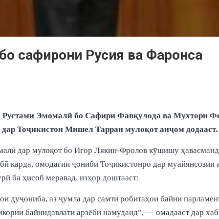
бо сафирони Русия ва Фаронса
Рустами Эмомалӣ бо Сафири Фавқулода ва Мухтори Фед
дар Тоҷикистон Мишел Тарран мулоқот анҷом додааст.
омалӣ дар мулоқот бо Игор Лякин-Фролов кӯшишу ҳавасманд
ёбӣ карда, омодагии ҷониби Тоҷикистонро дар муайянсозии
рӣ ба ҳисоб меравад, изҳор доштааст:
ои дуҷониба, аз ҷумла дар самти робитаҳои байни парламен
кории байнидавлатӣ арзёбӣ намуданд”, — омадааст дар хаб