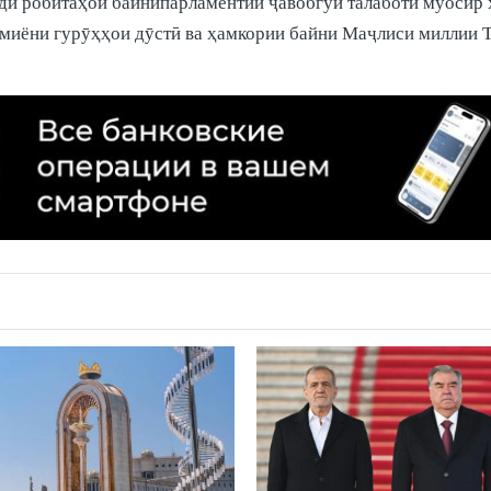
ди робитаҳои байнипарламентии ҷавобгӯи талаботи муосир 
миёни гурӯҳҳои дӯстӣ ва ҳамкории байни Маҷлиси миллии Т