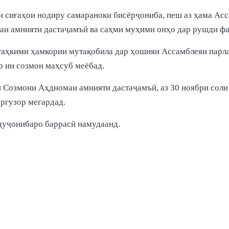
и сиғаҳои нодиру самараноки бисёрҷониба, пеш аз ҳама А
и амнияти дастаҷамъӣ ва саҳми муҳими онҳо дар рушди фаз
 таҳкими ҳамкории мутақобила дар ҳошияи Ассамблеяи парл
р ин созмон маҳсуб меёбад.
 Созмони Аҳдномаи амнияти дастаҷамъӣ, аз 30 ноябри соли
ргузор мегардад.
дуҷонибаро баррасӣ намудаанд.