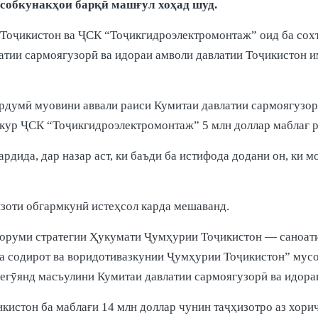
исобкунакҳои барқӣ машғул хоҳад шуд.
оҷикистон ва ҶСК “Тоҷикгидроэлектромонтаж” оид ба сохт
атии сармоягузорӣ ва идораи амволи давлатии Тоҷикистон и
ардумӣ муовини аввали раиси Кумитаи давлатии сармоягузо
зкур ҶСК “Тоҷикгидроэлектромонтаж” 5 млн доллар маблағ р
ардида, дар назар аст, ки баъди ба истифода додани он, ки 
изоти обгармкунӣ истеҳсол карда мешаванд.
оруми стратегии Ҳукумати Ҷумҳурии Тоҷикистон — саноати
а содирот ва воридотивазкунии Ҷумҳурии Тоҷикистон” мусо
гӯянд масъулини Кумитаи давлатии сармоягузорӣ ва идораи
кистон ба маблағи 14 млн доллар чунин таҷҳизотро аз хори