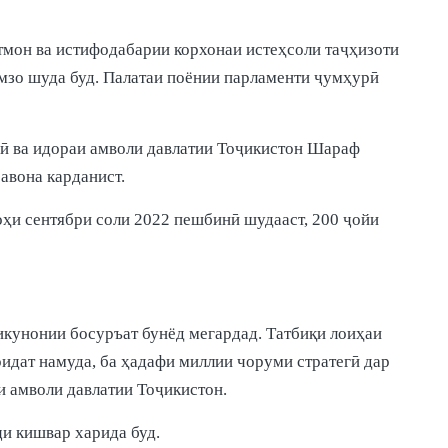
мон ва истифодабарии корхонаи истеҳсоли таҷҳизоти
мзо шуда буд. Палатаи поёнии парламенти ҷумҳурӣ
рӣ ва идораи амволи давлатии Тоҷикистон Шараф
авона карданист.
моҳи сентябри соли 2022 пешбинӣ шудааст, 200 ҷойи
кунонии босуръат бунёд мегардад. Татбиқи лоиҳаи
идат намуда, ба ҳадафи миллии чоруми стратегӣ дар
 амволи давлатии Тоҷикистон.
ҷи кишвар харида буд.