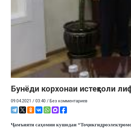
Бунёди корхонаи истеҳсоли ли
09.04.2021 / 03:40 /
Без комментариев
Ҷамъияти саҳомии кушодаи “Тоҷикгидроэлектромон