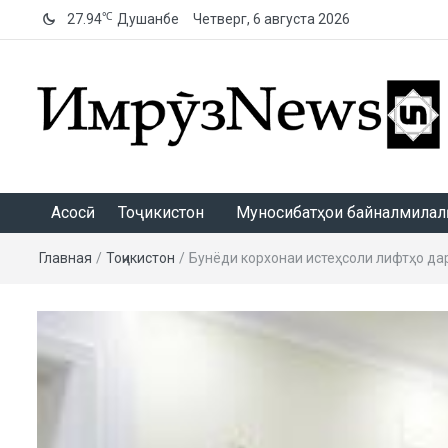
℃
27.94
Душанбе
Четверг, 6 августа 2026
ИмрӯзNews
Асосӣ
Тоҷикистон
Муносибатҳои байналмилалӣ
Главная
/
Тоҷикистон
/
Бунёди корхонаи истеҳсоли лифтҳо д