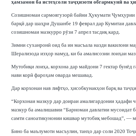
ҳамзамон ба истеҳсоли таҷҳизоти обгармкунӣ ва ҳ
Созишномаи сармоягузорӣ байни Ҳукумати Ҷумҳурии Т
барқӣ дар шаҳри Душанбе 19 феврал дар Кумитаи давл
созишномаи мазкурро рӯзи 7 апрел тасдиқ кард.
Зимни суханронӣ оид ба ин масъала назди вакилони м
Шерализода изҳор намуд, ки ба амалисозии лоиҳаи ма
Мутобиқи лоиҳа, корхона дар майдони 7 гектар бунёд г
нави корӣ фароҳам оварда мешавад.
Дар корхонаи нав лифтҳо, ҳисобкунакҳои барқ ва таҷҳ
“Корхонаи мазкур дар доираи амалигардонии ҳадафи ч
мазкур ба амалишавии “Барномаи давлатии мусоидат б
самти саноатикунонии кишвар мутобиқ мебошад”, — ме
Бино ба маълумоти масъулин, танҳо дар соли 2020 Тоҷи