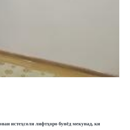
наи истеҳсоли лифтҳоро бунёд мекунад, ки