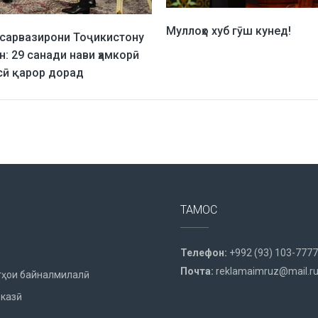
Муллоҳо хуб гӯш кунед!
сарвазирони Тоҷикистону
: 29 санади нави ҳамкорӣ
сӣ қарор дорад
ТАМОС
Телефон:
+992 (93) 103-7777
Почта:
reklamaimruz@mail.r
ҳои байналмилалӣ
казӣ