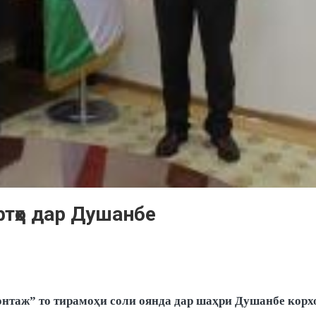
фтҳо дар Душанбе
таж” то тирамоҳи соли оянда дар шаҳри Душанбе корхо