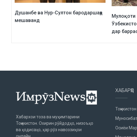
Душанбе ва Нур-Султон бародаршаҳр
Мулоқоти 
мешаванд
Ӯзбекистон
дар барра
ХАБАРҲО
Тоҷикистон
Хабархои тоза ва муҳимтарини
Муносибат
Тоҷикистон. Охирин рӯйдодҳо, низоъҳо
Осиёи Мар
ва ҳодисаҳо, ҳар рӯз навсозиҳои
онлайн.