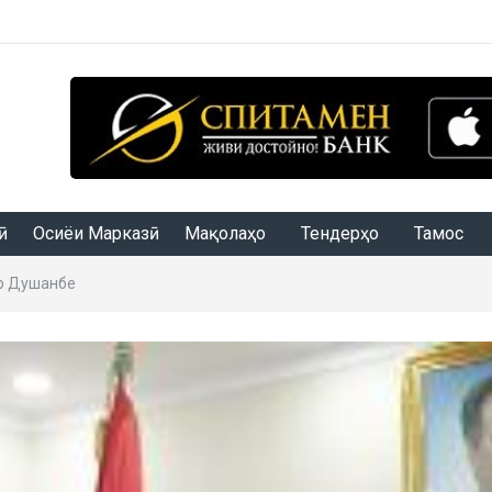
Осиёи Марказӣ
Мақолаҳо
Тендерҳо
Тамос
ар Душанбе