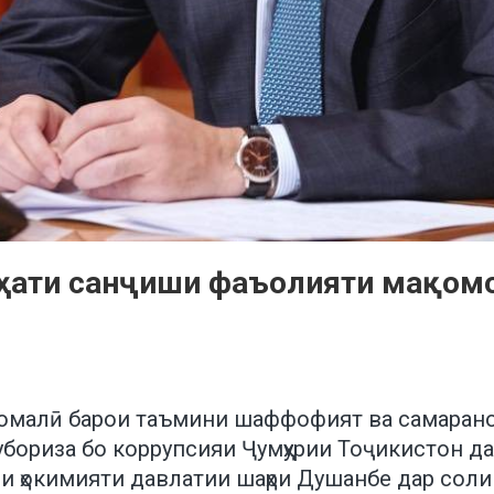
иҳати санҷиши фаъолияти мақом
момалӣ барои таъмини шаффофият ва самарано
бориза бо коррупсияи Ҷумҳурии Тоҷикистон д
ҳокимияти давлатии шаҳри Душанбе дар соли 