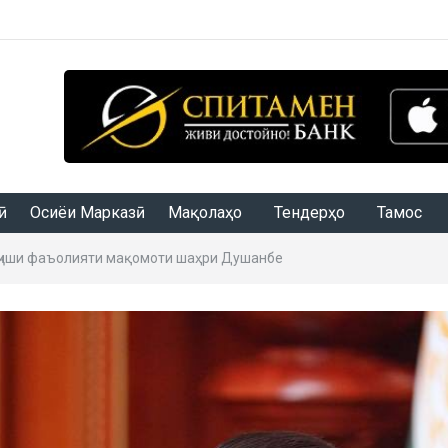
Осиёи Марказӣ
Мақолаҳо
Тендерҳо
Тамос
нҷиши фаъолияти мақомоти шаҳри Душанбе