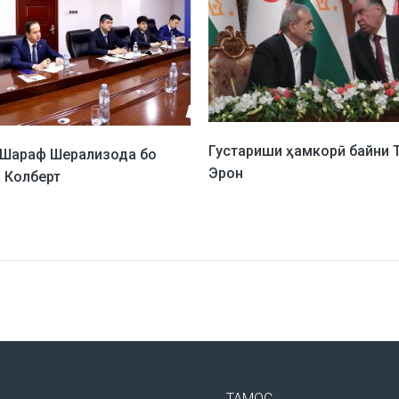
Густариши ҳамкорӣ байни Т
 Шараф Шерализода бо
Эрон
 Колберт
ТАМОС