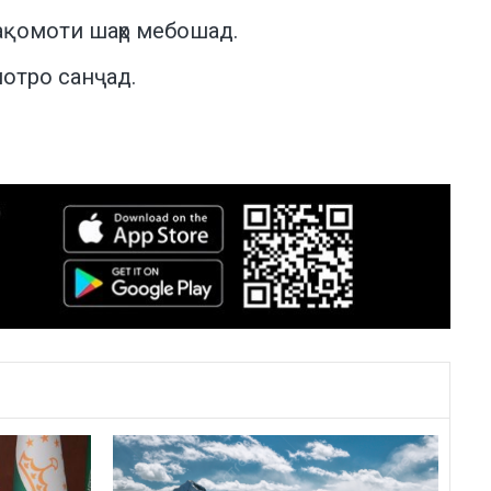
ақомоти шаҳр мебошад.
отро санҷад.