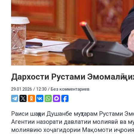
Дархости Рустами Эмомалӣ ҷ
29.01.2026 / 12:30 /
Без комментариев
Раиси шаҳри Душанбе муҳтарам Рустами Э
Агентии назорати давлатии молиявӣ ва му
молиявию хоҷагидории Мақомоти иҷроияи 