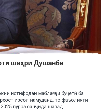
оти шаҳри Душанбе
кии истифодаи маблағҳои буҷетӣ ба
архост ирсол намуданд, то фаъолияти
2025 пурра санҷида шавад.