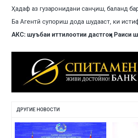
Ҳадаф аз гузаронидани санҷиш, баланд б
Ба Агентӣ супориш дода шудааст, ки ист
АКС: шуъбаи иттилоотии дастгоҳи Раиси 
ДРУГИЕ НОВОСТИ