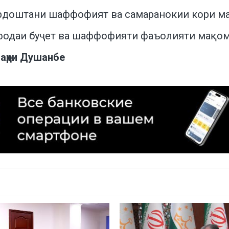
ардоштани шаффофият ва самаранокии кори м
ифодаи буҷет ва шаффофияти фаъолияти мақом
шаҳри Душанбе