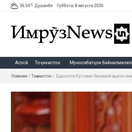
℃
36.54
Душанбе
Суббота, 8 августа 2026
ИмрӯзNews
Асосӣ
Тоҷикистон
Муносибатҳои байналмилалӣ
Главная
/
Тоҷикистон
/
Дархости Рустами Эмомалӣ ҷиҳати са