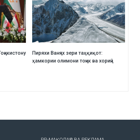
оҷикистону
Пиряхи Ванҷях зери таҳқиқот:
ҳамкории олимони тоҷик ва хориҷӣ
PR-МАҚОЛАҲО ВА РЕКЛАМА