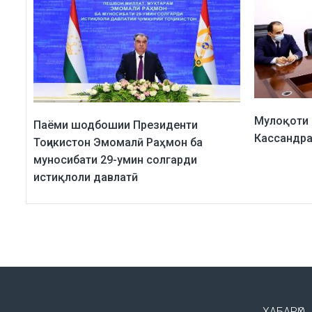
Мулоқоти
Паёми шодбошии Президенти
Кассандра
Тоҷикистон Эмомалӣ Раҳмон ба
муносибати 29-умин солгарди
истиқлоли давлатӣ
ХАБАРҲО