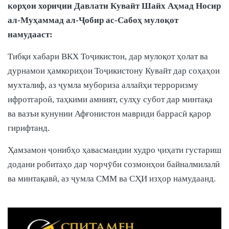
корҳои хориҷии Давлати Кувайт Шайх Аҳмад Носир
ал-Муҳаммад ал-Ҷобир ас-Сабоҳ мулоқот
намудааст:
Тибқи хабари ВКХ Тоҷикистон, дар мулоқот ҳолат ва
дурнамои ҳамкориҳои Тоҷикистону Кувайт дар соҳаҳои
мухталиф, аз ҷумла мубориза аллайҳи терроризму
ифротгароӣ, таҳкими амният, сулҳу субот дар минтақа
ва вазъи кунунии Афғонистон мавриди баррасӣ қарор
гирифтанд.
Ҳамзамон ҷонибҳо ҳавасмандии худро ҷиҳати густариш
додани робитаҳо дар чорчӯби созмонҳои байналмилалӣ
ва минтақавӣ, аз ҷумла СММ ва СҲИ изҳор намудаанд.