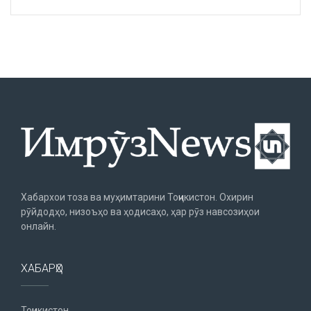
Хабархои тоза ва муҳимтарини Тоҷикистон. Охирин
рӯйдодҳо, низоъҳо ва ҳодисаҳо, ҳар рӯз навсозиҳои
онлайн.
ХАБАРҲО
Тоҷикистон