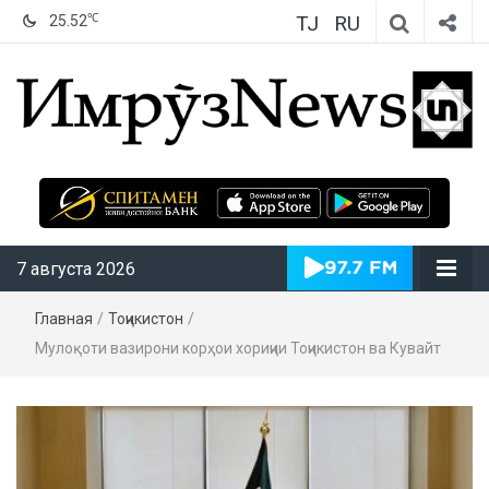
TJ
RU
℃
25.52
ИмрӯзNews
7 августа 2026
Главная
/
Тоҷикистон
/
Мулоқоти вазирони корҳои хориҷии Тоҷикистон ва Кувайт