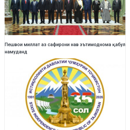
Пешвои миллат аз сафирони нав эътимоднома қабул
намуданд