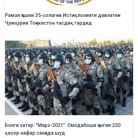
Рамзи ҷашни 35-солагии Истиқлолияти давлатии
Ҷумҳурии Тоҷикистон тасдиқ гардид
Бонги хатар: “Марз-2021”. Омодабоши ҷангии 230
ҳазор нафар санҷида шуд