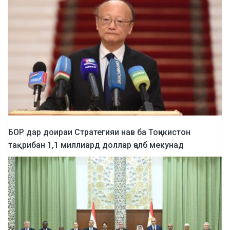
БОР дар доираи Стратегияи нав ба Тоҷикистон
тақрибан 1,1 миллиард доллар ҷалб мекунад