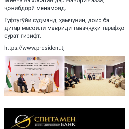
Миёна ва хосатан дар Навори Ғазза,
ҷонибдорӣ менамояд.
Гуфтугӯйи судманд, ҳамчунин, доир ба
дигар масоили мавриди таваҷҷуҳи тарафҳо
сурат гирифт.
https://www.president.tj