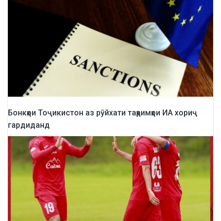
Бонкҳои Тоҷикистон аз рӯйхати таҳримҳои ИА хориҷ
гардиданд