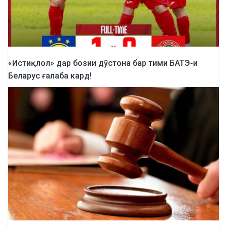
«Истиқлол» дар бозии дӯстона бар тими БАТЭ-и
Беларус ғалаба кард!