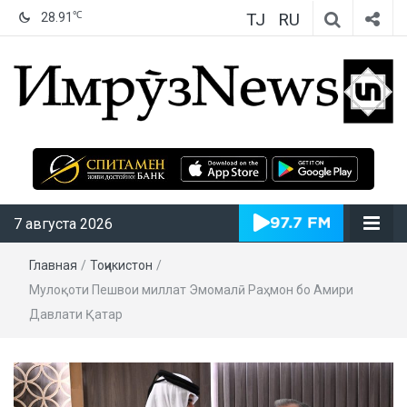
TJ
RU
℃
28.91
ИмрӯзNews
7 августа 2026
Главная
/
Тоҷикистон
/
Мулоқоти Пешвои миллат Эмомалӣ Раҳмон бо Амири
Давлати Қатар