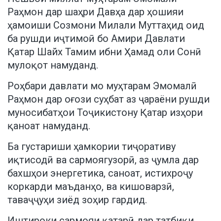
Раҳмон дар шаҳри Давҳа дар ҳошияи
ҳамоиши Созмони Милали Муттаҳид оид
ба рушди иҷтимоӣ бо Амири Давлати
Қатар Шайх Тамим ибни Ҳамад оли Сонӣ
мулоқот намуданд.
Роҳбари давлати мо муҳтарам Эмомалӣ
Раҳмон дар оғози суҳбат аз ҷараёни рушди
муносибатҳои Тоҷикистону Қатар изҳори
қаноат намуданд.
Ба густариши ҳамкории тиҷоративу
иқтисодӣ ва сармоягузорӣ, аз ҷумла дар
бахшҳои энергетика, саноат, истихроҷу
коркарди маъданҳо, ва кишоварзӣ,
таваҷҷуҳи зиёд зоҳир гардид.
Иштироки сармояи қатарӣ дар татбиқи