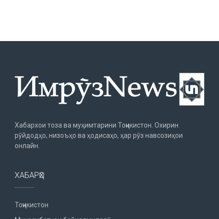
Хабархои тоза ва муҳимтарини Тоҷикистон. Охирин
рӯйдодҳо, низоъҳо ва ҳодисаҳо, ҳар рӯз навсозиҳои
онлайн.
ХАБАРҲО
Тоҷикистон