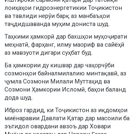
лоиҳаҳои гидроэнергетикии Тоҷикистон
ва тавлиди нерӯи барқ аз манбаъҳои
таҷдидшаванда муҳим дониста шуд.
Таҳкими ҳамкорӣ дар бахшҳои муҳоҷирати
меҳнатӣ, фарҳанг, илму маориф ва сайёҳӣ
аз мавзуоти дигари суҳбат буд.
Ба ҳамкории ду кишвар дар чаҳорчӯби
созмонҳои байналмилалию минтақавӣ, аз
ҷумла Созмони Милали Муттаҳид ва
Созмони Ҳамкории Исломӣ, баҳои баланд
дода шуд.
Иброз гардид, ки Тоҷикистон аз иқдомҳои
миёнаравии Давлати Қатар дар масоили ба
эътидол овардани авзоъ дар Ховари