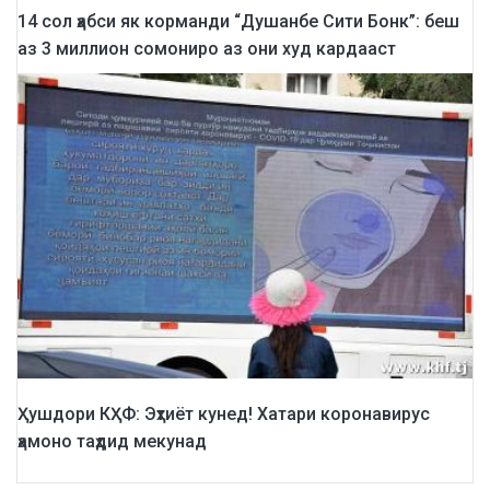
14 сол ҳабси як корманди “Душанбе Сити Бонк”: беш
аз 3 миллион сомониро аз они худ кардааст
Ҳушдори КҲФ: Эҳтиёт кунед! Хатари коронавирус
ҳамоно таҳдид мекунад