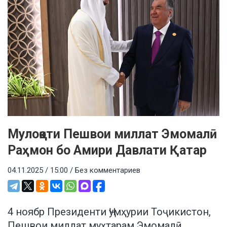
Мулоқоти Пешвои миллат Эмомалӣ
Раҳмон бо Амири Давлати Қатар
04.11.2025 / 15:00 /
Без комментариев
4 ноябр Президенти Ҷумҳурии Тоҷикистон,
Пешвои миллат муҳтарам Эмомалӣ