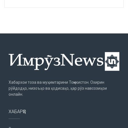
Хабархои тоза ва муҳимтарини Тоҷикистон. Охирин
рӯйдодҳо, низоъҳо ва ҳодисаҳо, ҳар рӯз навсозиҳои
онлайн.
ХАБАРҲО