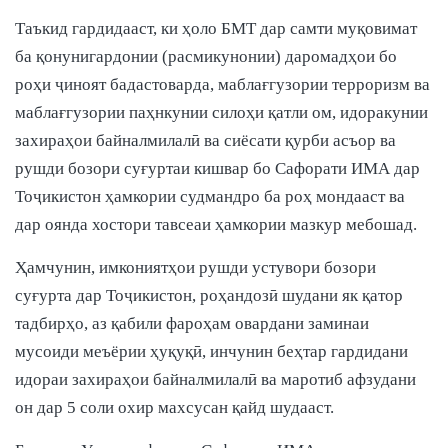
Таъкид гардидааст, ки ҳоло БМТ дар самти муқовимат
ба қонунигардонии (расмикунонии) даромадҳои бо
роҳи ҷиноят бадастоварда, маблағгузории терроризм ва
маблағгузории паҳнкунии силоҳи қатли ом, идоракунии
захираҳои байналмилалӣ ва сиёсати қурби асъор ва
рушди бозори суғуртаи кишвар бо Сафорати ИМА дар
Тоҷикистон ҳамкории судмандро ба роҳ мондааст ва
дар оянда хостори тавсеаи ҳамкории мазкур мебошад.
Ҳамчунин, имкониятҳои рушди устувори бозори
суғурта дар Тоҷикистон, роҳандозӣ шудани як қатор
тадбирҳо, аз қабили фароҳам овардани заминаи
мусоиди меъёрии ҳуқуқӣ, инчунин беҳтар гардидани
идораи захираҳои байналмилалӣ ва маротиб афзудани
он дар 5 соли охир махсусан қайд шудааст.