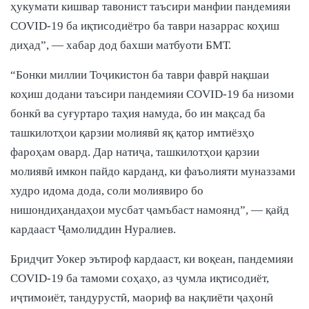
ҳукумати кишвар тавонист таъсири манфии пандемияи
COVID-19 ба иқтисодиётро ба таври назаррас коҳиш
диҳад”, — хабар дод бахши матбуоти БМТ.
“Бонки миллии Тоҷикистон ба таври фаврӣ нақшаи
коҳиш додани таъсири пандемияи COVID-19 ба низоми
бонкӣ ва суғуртаро таҳия намуда, бо ин мақсад ба
ташкилотҳои қарзии молиявӣ яқ қатор имтиёзҳо
фароҳам овард. Дар натиҷа, ташкилотҳои қарзии
молиявӣ имкон пайдо карданд, ки фаъолияти муназзами
худро идома дода, соли молиявиро бо
нишондиҳандаҳои мусбат ҷамъбаст намоянд”, — қайд
кардааст Ҷамолиддин Нуралиев.
Бридҷит Уокер эътироф кардааст, ки воқеан, пандемияи
COVID-19 ба тамоми соҳаҳо, аз ҷумла иқтисодиёт,
иҷтимоиёт, тандурустӣ, маориф ва нақлиёти ҷаҳонӣ