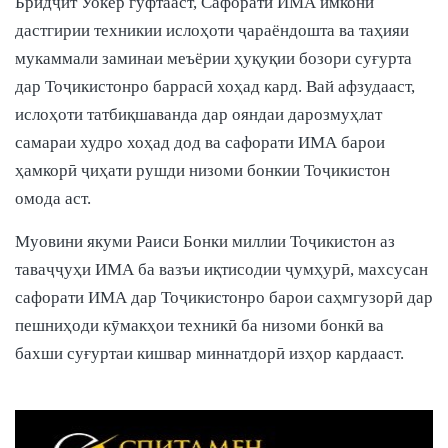
Бридҷит Уокер гуфтааст, Сафорати ИМА имкони
дастгирии техникии ислоҳоти ҷараёндошта ва таҳияи
мукаммали заминаи меъёрии ҳуқуқии бозори суғурта
дар Тоҷикистонро баррасӣ хоҳад кард. Вай афзудааст,
ислоҳоти татбиқшаванда дар ояндаи дарозмуҳлат
самараи худро хоҳад дод ва сафорати ИМА барои
ҳамкорӣ ҷиҳати рушди низоми бонкии Тоҷикистон
омода аст.
Муовини якуми Раиси Бонки миллии Тоҷикистон аз
таваҷҷуҳи ИМА ба вазъи иқтисодии ҷумҳурӣ, махсусан
сафорати ИМА дар Тоҷикистонро барои саҳмгузорӣ дар
пешниҳоди кӯмакҳои техникӣ ба низоми бонкӣ ва
бахши суғуртаи кишвар миннатдорӣ изҳор кардааст.