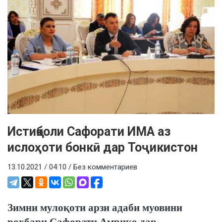
Истиқболи Сафорати ИМА аз
ислоҳоти бонкӣ дар Тоҷикистон
13.10.2021 / 04:10 /
Без комментариев
Зимни мулоқоти арзи адаби муовини
роҳбари Сафорати Амрико дар