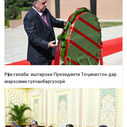
Рӯзи ғалаба: иштироки Президенти Тоҷикистон дар
маросими гулчанбаргузорӣ