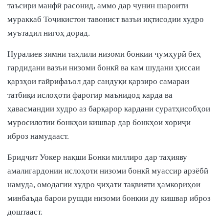
таъсири манфӣ расонид, аммо дар чунин шароити
мураккаб Тоҷикистон тавонист вазъи иқтисодии худро
муътадил нигоҳ дорад.
Нуралиев зимни таҳлили низоми бонкии ҷумҳурӣ беҳ
гардидани вазъи низоми бонкӣ ва кам шудани ҳиссаи
қарзҳои ғайрифаъол дар сандуқи қарзиро самараи
татбиқи ислоҳоти фарогир маънидод карда ва
ҳавасмандии худро аз барқарор кардани суратҳисобҳои
муросилотии бонкҳои кишвар дар бонкҳои хориҷӣ
иброз намудааст.
Бридҷит Уокер нақши Бонки миллиро дар таҳияву
амалигардонии ислоҳоти низоми бонкӣ муассир арзёбӣ
намуда, омодагии худро ҷиҳати тақвияти ҳамкориҳои
минбаъда барои рушди низоми бонкии ду кишвар иброз
доштааст.