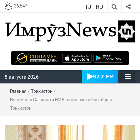
TJ
RU
℃
36.54
ИмрӯзNews
8 августа 2026
Главная
/
Тоҷикистон
/
Истиқболи Сафорати ИМА аз ислоҳоти бонкӣ дар
Тоҷикистон