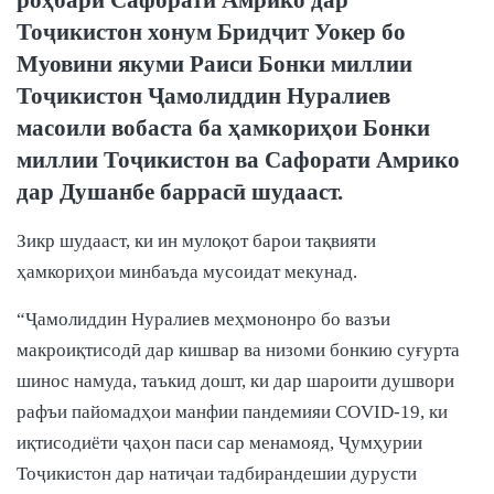
Тоҷикистон хонум Бридҷит Уокер бо
Муовини якуми Раиси Бонки миллии
Тоҷикистон Ҷамолиддин Нуралиев
масоили вобаста ба ҳамкориҳои Бонки
миллии Тоҷикистон ва Сафорати Амрико
дар Душанбе баррасӣ шудааст.
Зикр шудааст, ки ин мулоқот барои тақвияти
ҳамкориҳои минбаъда мусоидат мекунад.
“Ҷамолиддин Нуралиев меҳмононро бо вазъи
макроиқтисодӣ дар кишвар ва низоми бонкию суғурта
шинос намуда, таъкид дошт, ки дар шароити душвори
рафъи пайомадҳои манфии пандемияи COVID-19, ки
иқтисодиёти ҷаҳон паси сар менамояд, Ҷумҳурии
Тоҷикистон дар натиҷаи тадбирандешии дурусти