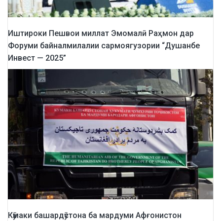
Иштироки Пешвои миллат Эмомалӣ Раҳмон дар
Форуми байналмилалии сармоягузории “Душанбе
Инвест — 2025”
Кӯмаки башардӯстона ба мардуми Афғонистон