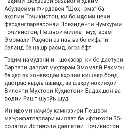
Тақсими шоҳасари безаволи ҳаким
Абулқосими Фирдавсӣ “Шоҳнома” ба
аҳолии Тоҷикистон, ки бо иқдоми неки
фарҳангпарваронаи Президенти Ҷумҳурии
Тоҷикистон, Пешвои миллат муҳтарам
Эмомалӣ Раҳмон аз нав ва бо сифати
баланд ба нашр расид, оғоз ёфт.
Тақсим намудани ин шоҳасар, ки бо дастури
Сарвари давлат муҳтарам Эмомалӣ Раҳмон
ба ҳар як хонаводаи аҳолии кишвар бояд
дастрас карда шавад, аз шаҳру ноҳияҳои
Вилояти Мухтори Кӯҳистони Бадахшон ва
водии Рашт шурӯъ шуд.
Ин иқдоми наҷибу камназири Пешвои
маърифатпарвари миллат ба ифтихори 35-
солагии Истиқлоли давлатии Тоҷикистон