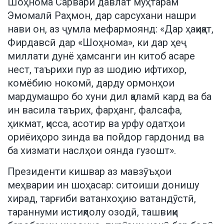
Шоҳнома Сарвари давлат муҳтарам
Эмомалӣ Раҳмон, дар сарсухани нашри
нави он, аз ҷумла мефармоянд: «Дар ҳақиқат,
Фирдавсӣ дар «Шоҳнома», ки дар ҳеҷ
миллати дунё ҳамсанги ин китоб асаре
нест, таърихи пур аз шодию ифтихор,
комёбию нокомӣ, дарду ормонҳои
мардумашро бо хуни дил қаламӣ кард ва ба
ин васила таърих, фарҳанг, фалсафа,
ҳикмат, қисса, асотир ва урфу одатҳои
ориёиҳоро зинда ва пойдор гардонид ва
ба хизмати наслҳои оянда гузошт».
Президенти кишвар аз мавзӯъҳои
меҳварии ин шоҳасар: ситоиши донишу
хирад, тарғиби ватанхоҳию ватандӯстӣ,
тараннуми истиқлолу озодӣ, ташвиқи