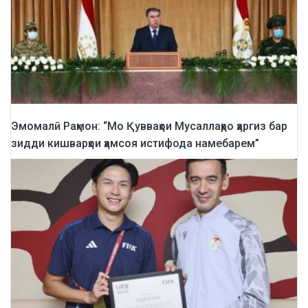
Эмомалӣ Раҳмон: “Мо Қувваҳои Мусаллаҳро ҳаргиз бар
зидди кишварҳои ҳамсоя истифода намебарем”