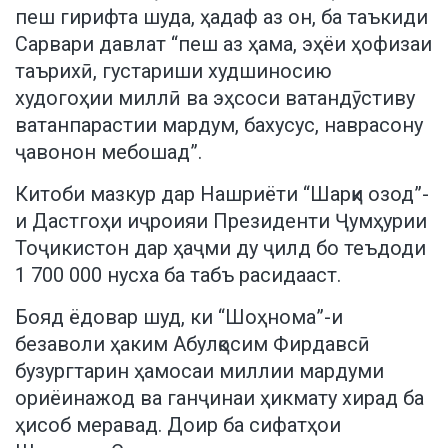
пеш гирифта шуда, ҳадаф аз он, ба таъкиди
Сарвари давлат “пеш аз ҳама, эҳёи ҳофизаи
таърихӣ, густариши худшиносию
худогоҳии миллӣ ва эҳсоси ватандӯстиву
ватанпарастии мардум, бахусус, наврасону
ҷавонон мебошад”.
Китоби мазкур дар Нашриёти “Шарқи озод”-
и Дастгоҳи иҷроияи Президенти Ҷумҳурии
Тоҷикистон дар ҳаҷми ду ҷилд бо теъдоди
1 700 000 нусха ба табъ расидааст.
Бояд ёдовар шуд, ки “Шоҳнома”-и
безаволи ҳаким Абулқосим Фирдавсӣ
бузургтарин ҳамосаи миллии мардуми
ориёинажод ва ганҷинаи ҳикмату хирад ба
ҳисоб меравад. Доир ба сифатҳои