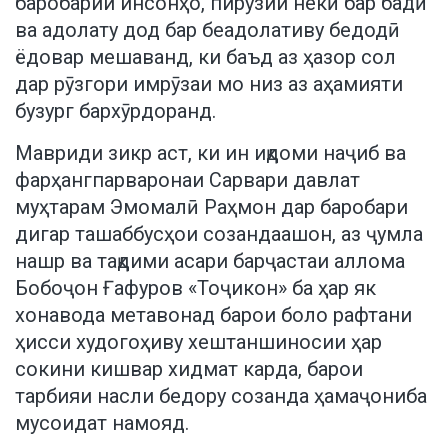
баробарии инсонҳо, пирӯзии некӣ бар бадӣ
ва адолату дод бар беадолативу бедодӣ
ёдовар мешаванд, ки баъд аз ҳазор сол
дар рӯзгори имрӯзаи мо низ аз аҳамияти
бузург бархӯрдоранд.
Мавриди зикр аст, ки ин иқдоми наҷиб ва
фарҳангпарваронаи Сарвари давлат
муҳтарам Эмомалӣ Раҳмон дар баробари
дигар ташаббусҳои созандаашон, аз ҷумла
нашр ва тақдими асари барҷастаи аллома
Бобоҷон Ғафуров «Тоҷикон» ба ҳар як
хонавода метавонад барои боло рафтани
ҳисси худогоҳиву хештаншиносии ҳар
сокини кишвар хидмат карда, барои
тарбияи насли бедору созанда ҳамаҷониба
мусоидат намояд.