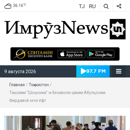
TJ
RU
℃
36.16
ИмрӯзNews
9 августа 2026
Главная
/
Тоҷикистон
/
Тақсими “Шоҳнома”-и безаволи ҳаким Абулқосим
Фирдавсӣ оғоз ёфт