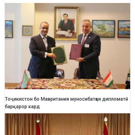
Тоҷикистон бо Мавритания муносибатҳои дипломатӣ
барқарор кард