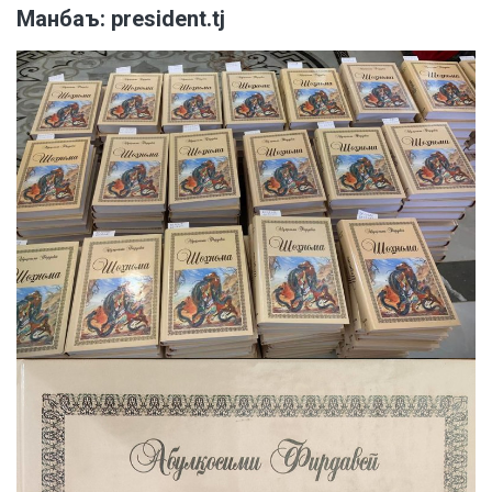
Манбаъ:
president.tj