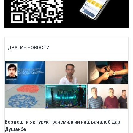
ДРУГИЕ НОВОСТИ
Боздошти як гуруҳи трансмиллии нашъаҷалоб дар
Душанбе