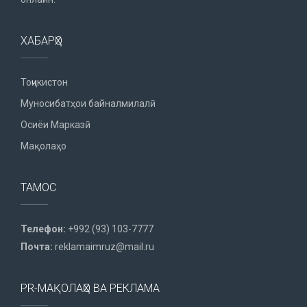
ХАБАРҲО
Тоҷикистон
Муносибатҳои байналмилалӣ
Осиёи Марказӣ
Мақолаҳо
ТАМОС
Телефон:
+992 (93) 103-7777
Почта:
reklamaimruz@mail.ru
PR-МАҚОЛАҲО ВА РЕКЛАМА