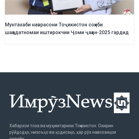
Мунтахаби наврасони Тоҷикистон соҳиби
шаҳодатномаи иштирокчии Ҷоми ҷаҳон-2025 гардид
Хабархои тоза ва муҳимтарини Тоҷикистон. Охирин
рӯйдодҳо, низоъҳо ва ҳодисаҳо, ҳар рӯз навсозиҳои
онлайн.