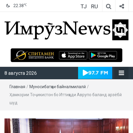
TJ
RU
℃
22.38
ИмрӯзNews
8 августа 2026
Главная
/
Муносибатҳои байналмилалӣ
/
Ҳамкории Тоҷикистон бо Иттиҳоди Аврупо баланд арзёбӣ
шуд