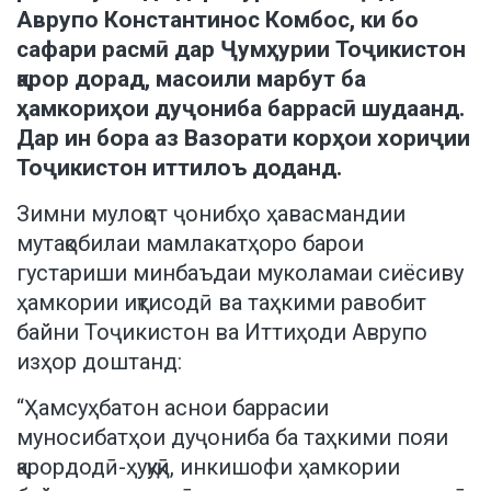
Аврупо Константинос Комбос, ки бо
сафари расмӣ дар Ҷумҳурии Тоҷикистон
қарор дорад, масоили марбут ба
ҳамкориҳои дуҷониба баррасӣ шудаанд.
Дар ин бора аз Вазорати корҳои хориҷии
Тоҷикистон иттилоъ доданд.
Зимни мулоқот ҷонибҳо ҳавасмандии
мутақобилаи мамлакатҳоро барои
густариши минбаъдаи муколамаи сиёсиву
ҳамкории иқтисодӣ ва таҳкими равобит
байни Тоҷикистон ва Иттиҳоди Аврупо
изҳор доштанд:
“Ҳамсуҳбатон аснои баррасии
муносибатҳои дуҷониба ба таҳкими пояи
қарордодӣ-ҳуқуқӣ, инкишофи ҳамкории