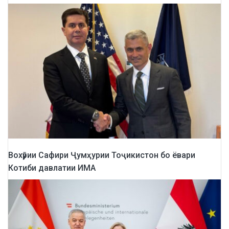
Вохӯрии Сафири Ҷумҳурии Тоҷикистон бо ёвари
Котиби давлатии ИМА