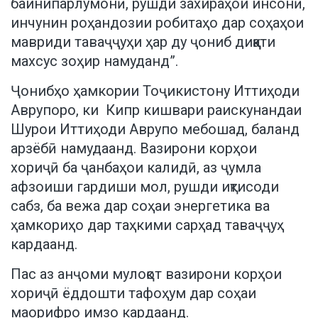
байнипарлумонӣ, рушди захираҳои инсонӣ,
инчунин роҳандозии робитаҳо дар соҳаҳои
мавриди таваҷҷуҳи ҳар ду ҷониб диққати
махсус зоҳир намуданд”.
Ҷонибҳо ҳамкории Тоҷикистону Иттиҳоди
Аврупоро, ки Кипр кишвари раискунандаи
Шурои Иттиҳоди Аврупо мебошад, баланд
арзёбӣ намудаанд. Вазирони корҳои
хориҷӣ ба ҷанбаҳои калидӣ, аз ҷумла
афзоиши гардиши мол, рушди иқтисоди
сабз, ба вежа дар соҳаи энергетика ва
ҳамкориҳо дар таҳкими сарҳад таваҷҷуҳ
кардаанд.
Пас аз анҷоми мулоқот вазирони корҳои
хориҷӣ ёддошти тафоҳум дар соҳаи
маорифро имзо кардаанд.