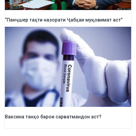
“Панҷшер таҳти назорати Ҷабҳаи муқовимат аст”
Ваксина танҳо барои сарватмандон аст?