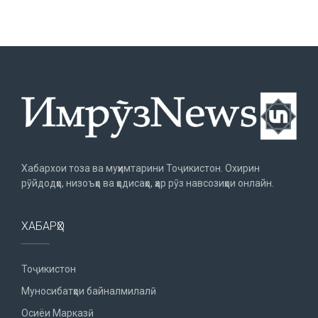
Хабархои тоза ва муҳимтарини Тоҷикистон. Охирин
рӯйдодҳо, низоъҳо ва ҳодисаҳо, ҳар рӯз навсозиҳои онлайн.
ХАБАРҲО
Тоҷикистон
Муносибатҳои байналмилалӣ
Осиёи Марказӣ