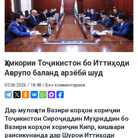
Ҳамкории Тоҷикистон бо Иттиҳоди
Аврупо баланд арзёбӣ шуд
05.06.2026 / 18:48 /
Без комментариев
Дар мулоқоти Вазири корҳои хориҷии
Тоҷикистон Сироҷиддин Муҳриддин бо
Вазири корҳои хориҷии Кипр, кишвари
раисикунанда дар Шурои Иттиҳоди