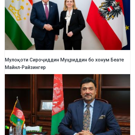
Мулоқоти Сироҷиддин Муҳриддин бо хонум Беате
Майнл-Райзингер