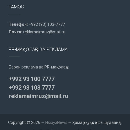
ТАМОС
Телефон:
+992 (93) 103-7777
Почта:
reklamaimruz@mail.ru
PR-МАҚОЛАҲО ВА РЕКЛАМА
Барои реклама ва PR-мақолаҳо:
+992 93 100 7777
+992 93 103 7777
reklamaimruz@mail.ru
Copyright © 2026 —
ИмрӯзNews
— Ҳама ҳуқуқҳо ҳифз шудаанд.