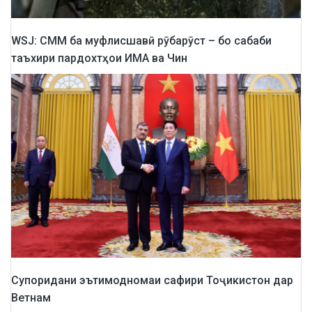
WSJ: СММ ба муфлисшавӣ рӯбарӯст – бо сабаби
таъхири пардохтҳои ИМА ва Чин
Супоридани эътимодномаи сафири Тоҷикистон дар
Ветнам