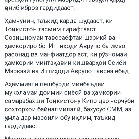
ҷониб иброз гардидааст.
Ҳамчунин, таъкид карда шудааст, ки
Тоҷикистон тасмим гирифтааст
Созишномаи тавсеаёфтаи шарикӣ ва
ҳамкориро бо Иттиҳоди Аврупо ба имзо
расонад ва манфиатдор аст, ки рӯзномаи
ҳамкории минтақавии кишварҳои Осиёи
Марказӣ ва Иттиҳоди Аврупо тавсеа ёбад.
Аҳаммияти пешбурди минбаъдаи
муколамаи доимии сиёсӣ ва ҳамкории
самарабахши Тоҷикистону Кипр дар чорчӯби
сохторҳои байналмилалӣ, бахусус СММ, аз
ҷумла дар масоили обу иқлим, таъкид
гардидааст.
Масоили ҳамкорӣ ҷиҳати таҳкими амну