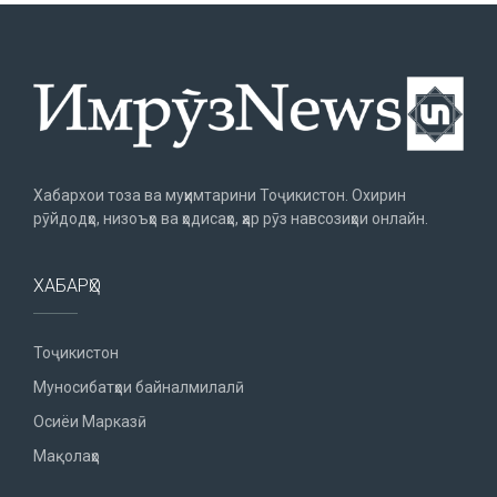
Хабархои тоза ва муҳимтарини Тоҷикистон. Охирин
рӯйдодҳо, низоъҳо ва ҳодисаҳо, ҳар рӯз навсозиҳои онлайн.
ХАБАРҲО
Тоҷикистон
Муносибатҳои байналмилалӣ
Осиёи Марказӣ
Мақолаҳо