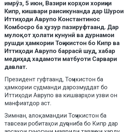
имрӯз, 5 июн, Вазири корҳои хориҷии
Кипр, кишвари раисикунанда дар Шурои
Иттиҳоди Аврупо Константинос
Комбосро ба ҳузур пазируфтаанд. Дар
мулоқот ҳолати кунунӣ ва дурнамои
рушди ҳамкории Тоҷикистон бо Кипр ва
Иттиҳоди Аврупо баррасӣ шуд, хабар
медиҳад хадамоти матбуоти Сарвари
давлат.
Президент гуфтаанд, Тоҷикистон ба
ҳамкории судманди дарозмуддат бо
Иттиҳоди Аврупо ва кишварҳои узви он
манфиатдор аст.
Зимнан, алоқамандии Тоҷикистон ба
тавсеаи робитаҳои дуҷониба бо Кипр дар
арсаҳои гуногуни мавриди таваҷҷуҳи ҳарду