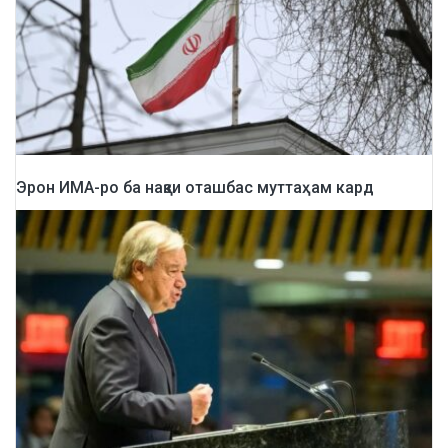
Эрон ИМА-ро ба нақзи оташбас муттаҳам кард