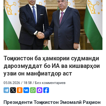
Тоҷикистон ба ҳамкории судманди
дарозмуддат бо ИА ва кишварҳои
узви он манфиатдор аст
05.06.2026 / 18:58 /
Без комментариев
Президенти Тоҷикистон Эмомалӣ Раҳмон