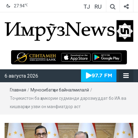
TJ
RU
℃
27.94
ИмрӯзNews
6 августа 2026
Главная
/
Муносибатҳои байналмилалӣ
/
Тоҷикистон ба ҳамкории судманди дарозмуддат бо ИА ва
кишварҳои узви он манфиатдор аст