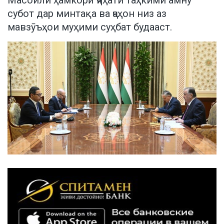
субот дар минтақа ва ҷаҳон низ аз
мавзӯъҳои муҳими суҳбат будааст.