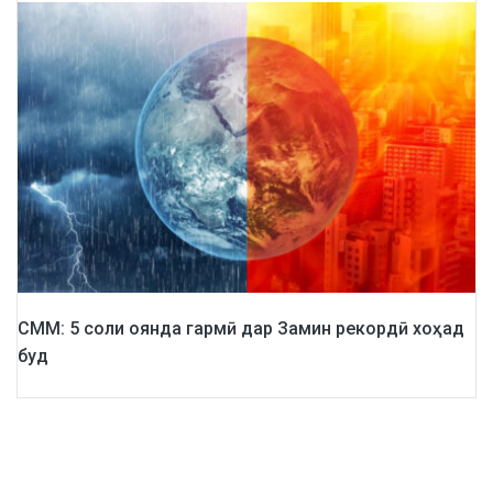
СММ: 5 cоли оянда гармӣ дар Замин рекордӣ хоҳад
буд