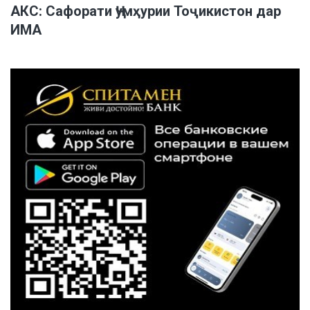
АКС: Сафорати Ҷумҳурии Тоҷикистон дар
ИМА