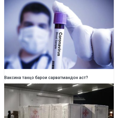
Ваксина танҳо барои сарватмандон аст?