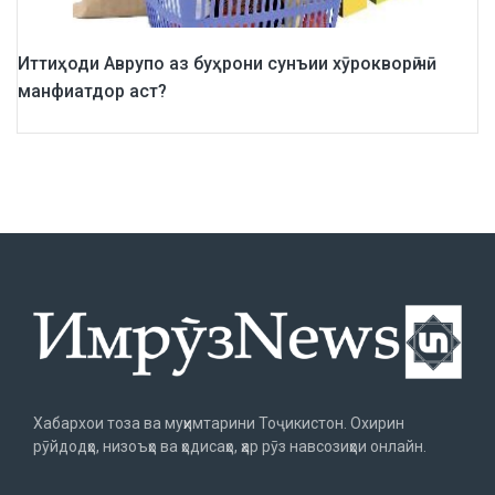
Иттиҳоди Аврупо аз буҳрони сунъии хӯрокворӣ чӣ
манфиатдор аст?
Хабархои тоза ва муҳимтарини Тоҷикистон. Охирин
рӯйдодҳо, низоъҳо ва ҳодисаҳо, ҳар рӯз навсозиҳои онлайн.