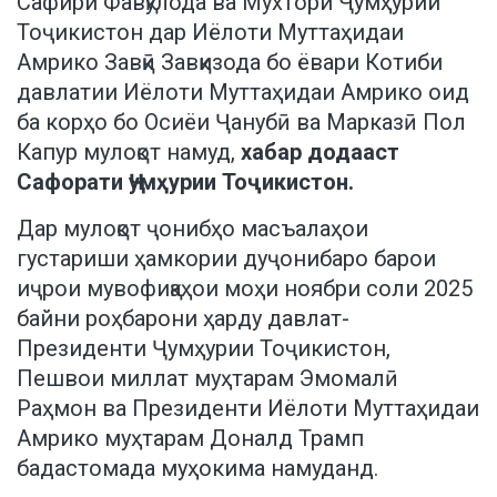
Сафири Фавқулода ва Мухтори Ҷумҳурии
Тоҷикистон дар Иёлоти Муттаҳидаи
Амрико Завқӣ Завқизода бо ёвари Котиби
давлатии Иёлоти Муттаҳидаи Амрико оид
ба корҳо бо Осиёи Ҷанубӣ ва Марказӣ Пол
Капур мулоқот намуд,
хабар додааст
Сафорати Ҷумҳурии Тоҷикистон.
Дар мулоқот ҷонибҳо масъалаҳои
густариши ҳамкории дуҷонибаро барои
иҷрои мувофиқаҳои моҳи ноябри соли 2025
байни роҳбарони ҳарду давлат-
Президенти Ҷумҳурии Тоҷикистон,
Пешвои миллат муҳтарам Эмомалӣ
Раҳмон ва Президенти Иёлоти Муттаҳидаи
Амрико муҳтарам Доналд Трамп
бадастомада муҳокима намуданд.