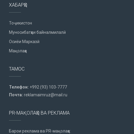
ХАБАРҲО
Тоҷикистон
Муносибатҳои байналмилалӣ
Осиёи Марказӣ
Мақолаҳо
ТАМОС
Телефон:
+992 (93) 103-7777
Почта:
reklamaimruz@mail.ru
PR-МАҚОЛАҲО ВА РЕКЛАМА
Барои реклама ва PR-мақолаҳо: