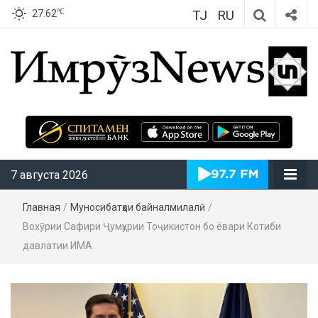
TJ
RU
℃
27.62
ИмрӯзNews
7 августа 2026
Главная
/
Муносибатҳои байналмилалӣ
/
Вохӯрии Сафири Ҷумҳурии Тоҷикистон бо ёвари Котиби
давлатии ИМА