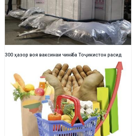
300 ҳазор воя ваксинаи чинӣ ба Тоҷикистон расид