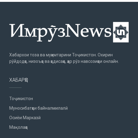
Хабархои тоза ва муҳимтарини Тоҷикистон. Охирин
рӯйдодҳо, низоъҳо ва ҳодисаҳо, ҳар рӯз навсозиҳои онлайн.
ХАБАРҲО
Тоҷикистон
Муносибатҳои байналмилалӣ
Осиёи Марказӣ
Мақолаҳо