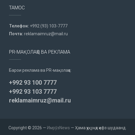
ТАМОС
Телефон:
+992 (93) 103-7777
Почта:
reklamaimruz@mail.ru
PR-МАҚОЛАҲО ВА РЕКЛАМА
Барои реклама ва PR-мақолаҳо:
+992 93 100 7777
+992 93 103 7777
reklamaimruz@mail.ru
Copyright © 2026 —
ИмрӯзNews
— Ҳама ҳуқуқҳо ҳифз шудаанд.