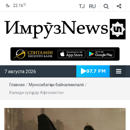
TJ
RU
℃
22.16
ИмрӯзNews
7 августа 2026
Главная
/
Муносибатҳои байналмилалӣ
/
Калиди сулҳ дар Афғонистон