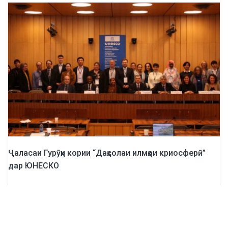
Ҷаласаи Гурӯҳи кории “Даҳсолаи илмҳои криосферӣ”
дар ЮНЕСКО