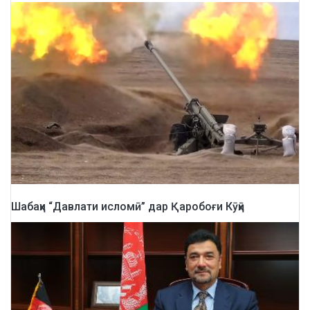
Шабаҳи “Давлати исломӣ” дар Қаробоғи Кӯҳӣ