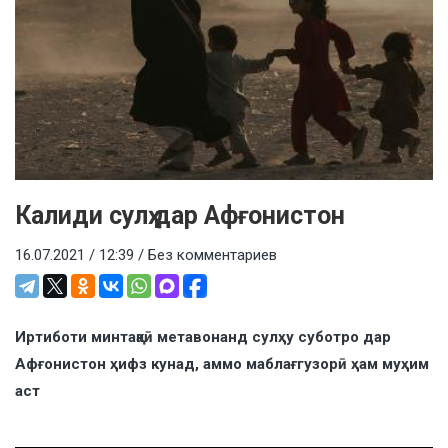
Калиди сулҳ дар Афғонистон
16.07.2021 / 12:39 /
Без комментариев
Иртиботи минтақаӣ метавонанд сулҳу суботро дар
Афғонистон ҳифз кунад, аммо маблағгузорӣ ҳам муҳим
аст