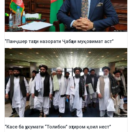
“Панҷшер таҳти назорати Ҷабҳаи муқовимат аст”
“Касе ба ҳукумати “Толибон” эҳтиром қоил нест”