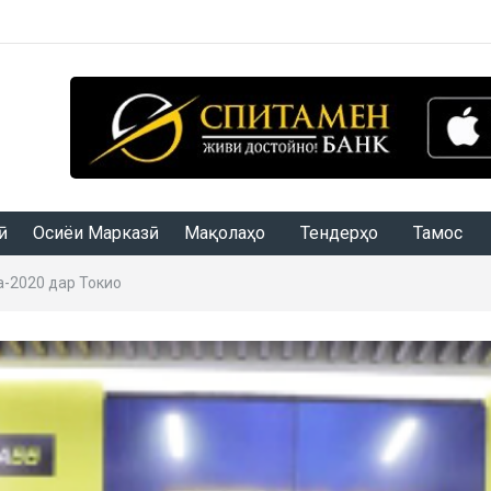
Осиёи Марказӣ
Мақолаҳо
Тендерҳо
Тамос
-2020 дар Токио