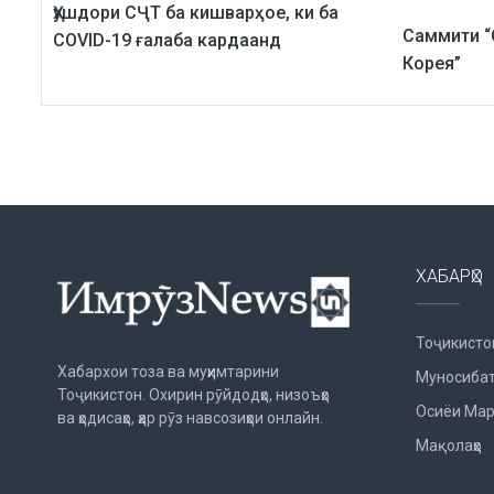
Ҳушдори СҶТ ба кишварҳое, ки ба
Саммити “
COVID-19 ғалаба кардаанд
Корея”
ХАБАРҲО
Тоҷикисто
Хабархои тоза ва муҳимтарини
Муносибат
Тоҷикистон. Охирин рӯйдодҳо, низоъҳо
Осиёи Мар
ва ҳодисаҳо, ҳар рӯз навсозиҳои онлайн.
Мақолаҳо