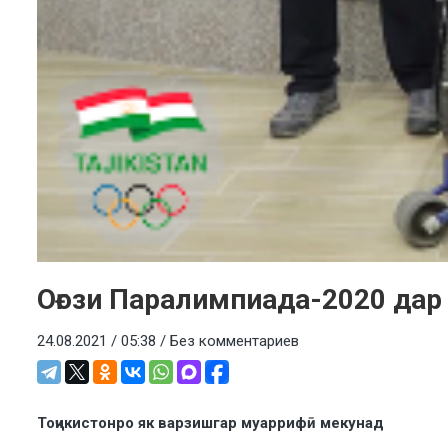
Оғози Паралимпиада-2020 дар
24.08.2021 / 05:38 /
Без комментариев
Тоҷикистонро як варзишгар муаррифӣ мекунад