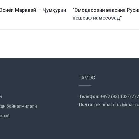
Осиёи Марказӣ — Ҷумҳурии
“Омодасозии ваксина Руси
пешсаф намесозад”
ТАМОС
н
Телефон:
+992 (93) 103-7777
Почта:
reklamaimruz@mail.r
ҳои байналмилалӣ
казӣ