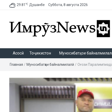
℃
29.81
Душанбе
Суббота, 8 августа 2026
ИмрӯзNews
Асосӣ
Тоҷикистон
Муносибатҳои байналмилалӣ
Главная
/
Муносибатҳои байналмилалӣ
/
Оғози Паралимпиада