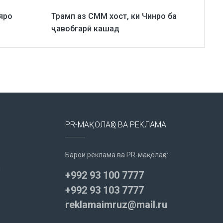
яро
Трамп аз СММ хост, ки Чинро ба
ҷавобгарӣ кашад
PR-МАҚОЛАҲО ВА РЕКЛАМА
Барои реклама ва PR-мақолаҳо:
u
+992 93 100 7777
+992 93 103 7777
reklamaimruz@mail.ru