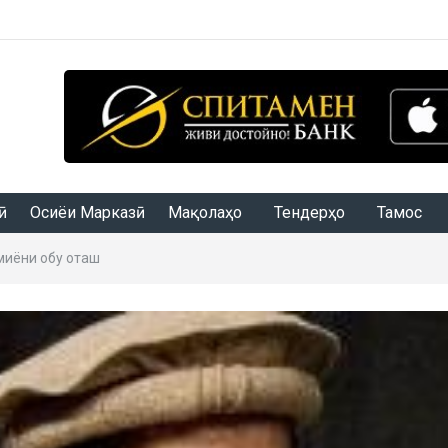
Осиёи Марказӣ
Мақолаҳо
Тендерҳо
Тамос
миёни обу оташ