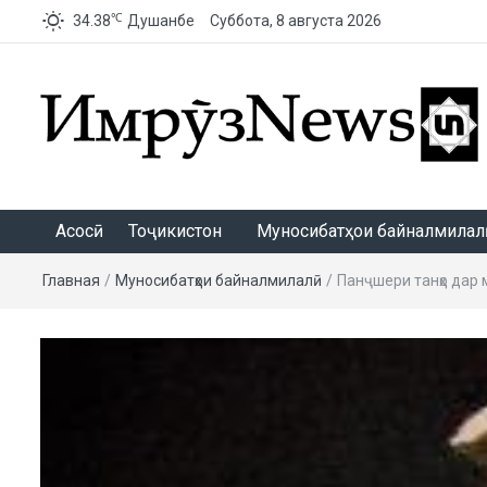
℃
34.38
Душанбе
Суббота, 8 августа 2026
ИмрӯзNews
Асосӣ
Тоҷикистон
Муносибатҳои байналмилалӣ
Главная
/
Муносибатҳои байналмилалӣ
/
Панҷшери танҳо дар 