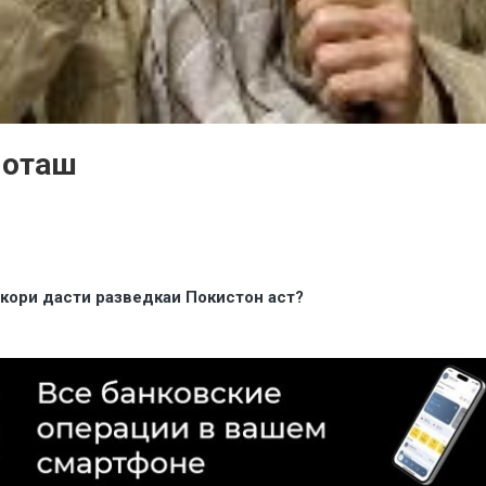
 оташ
 кори дасти разведкаи Покистон аст?