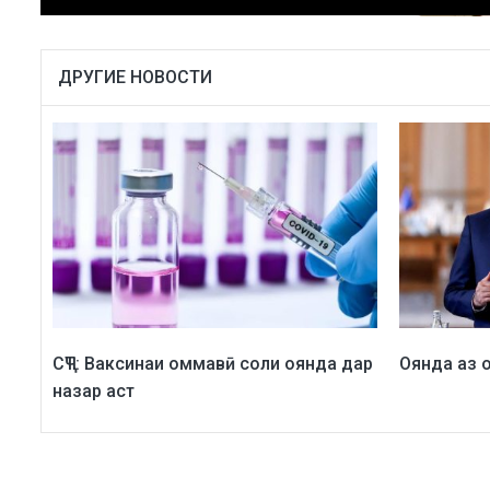
ДРУГИЕ НОВОСТИ
СҶТ: Ваксинаи оммавӣ соли оянда дар
Оянда аз 
назар аст