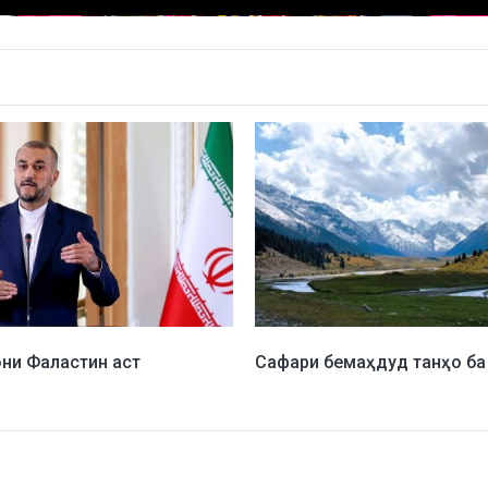
они Фаластин аст
Сафари бемаҳдуд танҳо ба