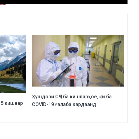
Ҳушдори СҶТ ба кишварҳое, ки ба
 5 кишвар
COVID-19 ғалаба кардаанд