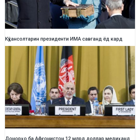
Кӯҳансолтарин президенти ИМА савганд ёд кард
Донорҳо ба Афғонистон 12 млрд доллар медиҳанд