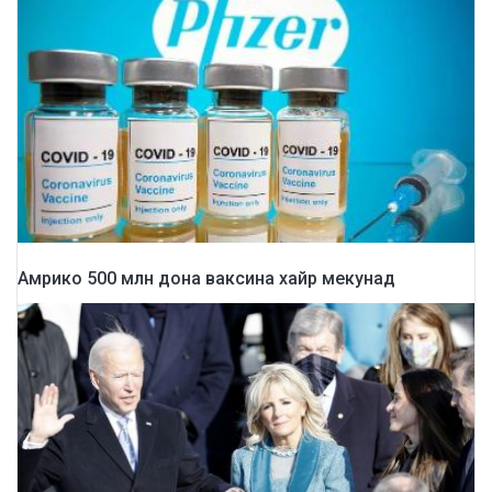
Амрико 500 млн дона ваксина хайр мекунад