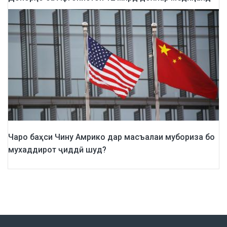
Чаро баҳси Чину Амрико дар масъалаи мубориза бо
мухаддирот ҷиддӣ шуд?