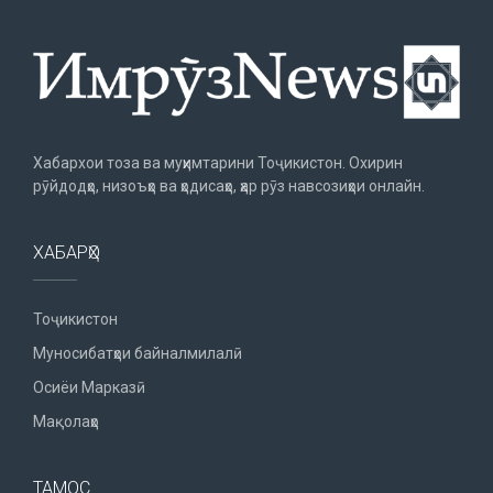
Хабархои тоза ва муҳимтарини Тоҷикистон. Охирин
рӯйдодҳо, низоъҳо ва ҳодисаҳо, ҳар рӯз навсозиҳои онлайн.
ХАБАРҲО
Тоҷикистон
Муносибатҳои байналмилалӣ
Осиёи Марказӣ
Мақолаҳо
ТАМОС