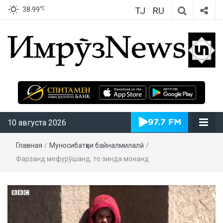
TJ
RU
℃
38.99
ИмрӯзNews
10 августа 2026
Главная
/
Муносибатҳои байналмилалӣ
/
Фарзанд мефурӯшанд, то зинда монанд