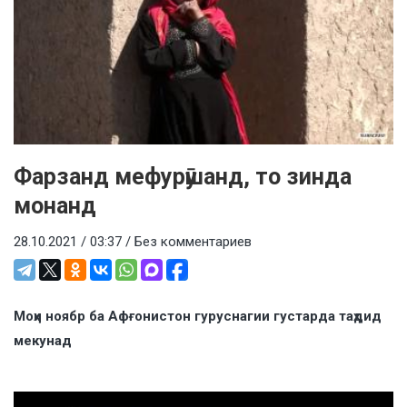
Фарзанд мефурӯшанд, то зинда
монанд
28.10.2021 / 03:37 /
Без комментариев
Моҳи ноябр ба Афғонистон гуруснагии густарда таҳдид
мекунад