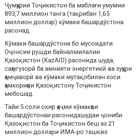
Ҷумҳурии Тоҷикистон ба маблағи умумии
893,7 миллион танга (тақрибан 1,65
миллион доллар) кӯмаки башардӯстона
расонад.
Кӯмаки башардӯстона бо мусоидати
Оҷонсии рушди байналмилалии
Қазоқистон (KazAID) расонида шуда,
саҳмгузорӣ ба амнияти энергетикӣ ва зуҳури
ҳамҷаворӣ ва кӯмаки мутақобилан хоси
ҳамкориҳои Қазоқистону Тоҷикистон
мебошад.
Тайи 5 соли охир ҳаҷми кӯмакҳои
башардӯстонаи расонидашудаи ҷониби
Қазоқистон ба Тоҷикистон беш аз 21
миллион доллари ИМА-ро ташкил