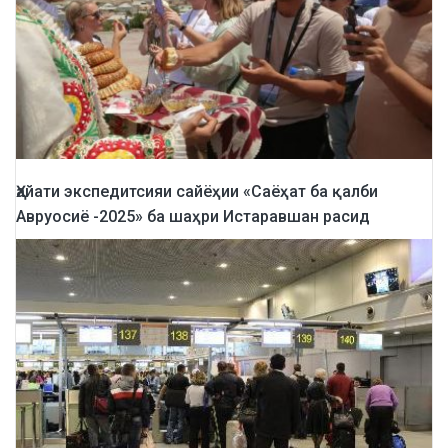
Ҳайати экспедитсияи сайёҳии «Саёҳат ба қалби
Авруосиё -2025» ба шаҳри Истаравшан расид