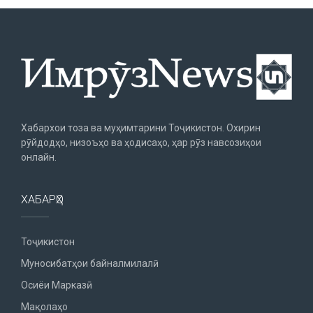
Хабархои тоза ва муҳимтарини Тоҷикистон. Охирин
рӯйдодҳо, низоъҳо ва ҳодисаҳо, ҳар рӯз навсозиҳои
онлайн.
ХАБАРҲО
Тоҷикистон
Муносибатҳои байналмилалӣ
Осиёи Марказӣ
Мақолаҳо