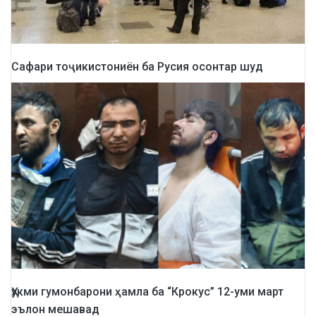
Сафари тоҷикистониён ба Русия осонтар шуд
Ҳукми гумонбарони ҳамла ба “Крокус” 12-уми март
эълон мешавад