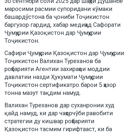
30 сентябри соли 2025 дар шаҳри Душанбе
маросими расмии супоридани кӯмаки
башардӯстона ба ҷониби Тоҷикистон
баргузор гардид, хабар медиҳад Сафорати
Ҷумҳурии Қазоқистон дар Ҷумҳурии
Тоҷикистон.
Сафири Ҷумҳурии Қазоқистон дар Ҷумҳурии
Тоҷикистон Валихан Туреханов ба
роҳбарияти Агентии захираҳои моддии
давлатии назди Ҳукумати Ҷумҳурии
Тоҷикистон сертификатро барои 5 ҳазор
тонна мазут тақдим намуд.
Валихан Туреханов дар суханронии худ
қайд намуд, ки дар чаҳорчӯби равобити
стратегии ду кишвар роҳбарияти
Қазоқистон тасмим гирифтааст, ки ба