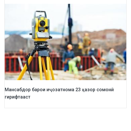
Мансабдор барои иҷозатнома 23 ҳазор сомонӣ
гирифтааст