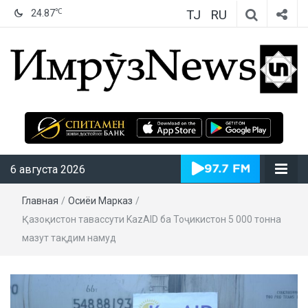
TJ
RU
℃
24.87
ИмрӯзNews
6 августа 2026
Главная
/
Осиёи Марказӣ
/
Қазоқистон тавассути KazAID ба Тоҷикистон 5 000 тонна
мазут тақдим намуд