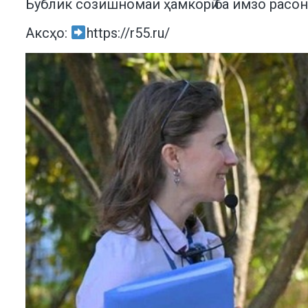
Бублик созишномаи ҳамкорӣ ба имзо расон
Аксҳо:
https://r55.ru/