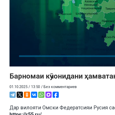
Барномаи кӯчонидани ҳамвата
01.10.2025 / 13:50 /
Без комментариев
Дар вилояти Омски Федератсияи Русия саф
https://r55.ru/
.