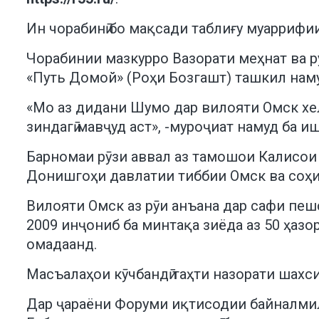
Ин чорабинӣ бо мақсади таблиғу муаррифи
Чорабинии мазкурро Вазорати меҳнат ва р
«Путь Домой» (Роҳи Бозгашт) ташкил нам
«Мо аз дидани Шумо дар вилояти Омск хел
зиндагӣ мавҷуд аст», -муроҷиат намуд ба 
Барномаи рӯзи аввал аз тамошои Калисои 
Донишгоҳи давлатии тиббии Омск ва соҳи
Вилояти Омск аз рӯи анъана дар сафи пеш
2009 инҷониб ба минтақа зиёда аз 50 ҳазо
омадаанд.
Масъалаҳои кӯчбандӣ таҳти назорати шахс
Дар ҷараёни Форуми иқтисодии байналмил