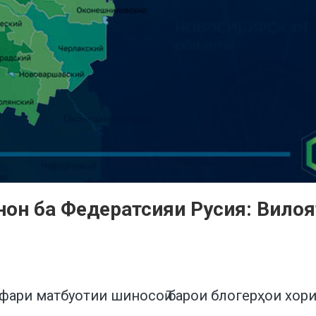
нон ба Федератсияи Русия: Вило
ари матбуотии шиносоӣ барои блогерҳои хориҷ