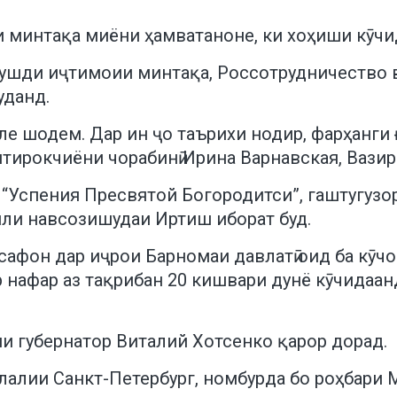
и минтақа миёни ҳамватаноне, ки хоҳиши кӯчи
ушди иҷтимоии минтақа, Россотрудничество в
уданд.
е шодем. Дар ин ҷо таърихи нодир, фарҳанги ғ
иштирокчиёни чорабинӣ Ирина Варнавская, Ваз
“Успения Пресвятой Богородитси”, гаштугузо
ли навсозишудаи Иртиш иборат буд.
сафон дар иҷрои Барномаи давлатӣ оид ба кӯч
р нафар аз тақрибан 20 кишвари дунё кӯчидаан
ии губернатор Виталий Хотсенко қарор дорад.
алии Санкт-Петербург, номбурда бо роҳбари М