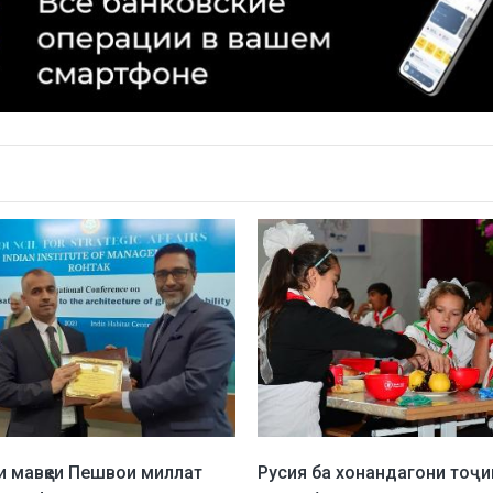
и мавқеи Пешвои миллат
Русия ба хонандагони тоҷи