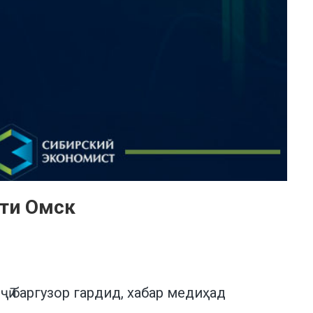
яти Омск
ӣ баргузор гардид, хабар медиҳад