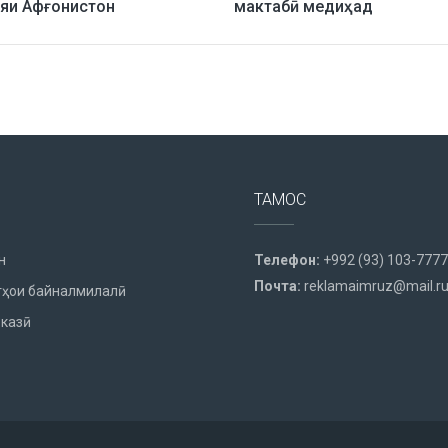
ияи Афғонистон
мактабӣ медиҳад
ТАМОС
н
Телефон:
+992 (93) 103-7777
Почта:
reklamaimruz@mail.r
ҳои байналмилалӣ
казӣ