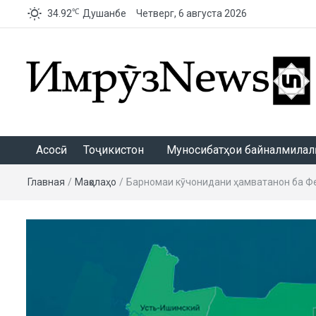
℃
34.92
Душанбе
Четверг, 6 августа 2026
ИмрӯзNews
Асосӣ
Тоҷикистон
Муносибатҳои байналмилалӣ
Главная
/
Мақолаҳо
/
Барномаи кӯчонидани ҳамватанон ба Фе