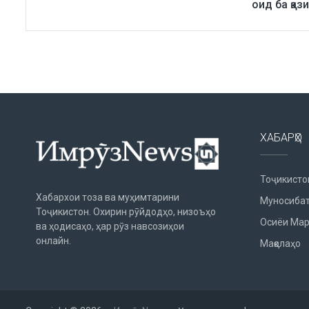
оид ба қаз
ХАБАРҲО
Тоҷикисто
Хабархои тоза ва муҳимтарини
Муносибат
Тоҷикистон. Охирин рӯйдодҳо, низоъҳо
Осиёи Мар
ва ҳодисаҳо, ҳар рӯз навсозиҳои
онлайн.
Мақолаҳо