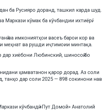
дан ба Русияро доранд, ташкил карда шуд.
а Маркази кӯмак ба кӯчбандии ихтиёрӣ
анӣ ва имкониятҳои васеъ барои кор ва
ири меҳнат ва рушди иҷтимоии минтақа.
р дар хиёбони Любинский, шиносоӣ бо
онидани ҳамватанон қарор дорад. Аз соли
д, танҳо дар соли 2025 — 898 сокинони нав
аркази кӯчбандӣ «Пут Домой» Анатолий