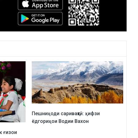
Пешниҳоди саривақтӣ: ҳифзи
ёдгориҳои Водии Вахон
к ғизои