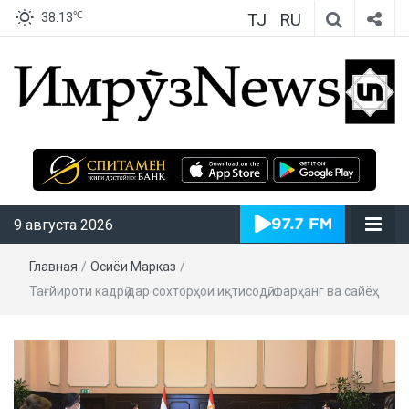
TJ
RU
℃
38.13
ИмрӯзNews
9 августа 2026
Главная
/
Осиёи Марказӣ
/
Тағйироти кадрӣ дар сохторҳои иқтисодӣ, фарҳанг ва сайёҳӣ