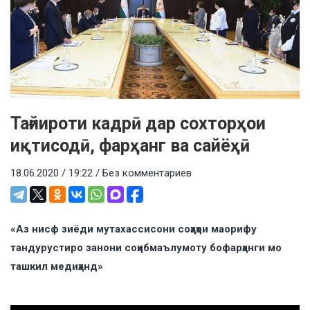
Тағйироти кадрӣ дар сохторҳои
иқтисодӣ, фарҳанг ва сайёҳӣ
18.06.2020 / 19:22 /
Без комментариев
«Аз нисф зиёди мутахассисони соҳаҳои маорифу
тандурустиро занони соҳибмаълумоту бофарҳанги мо
ташкил медиҳанд»