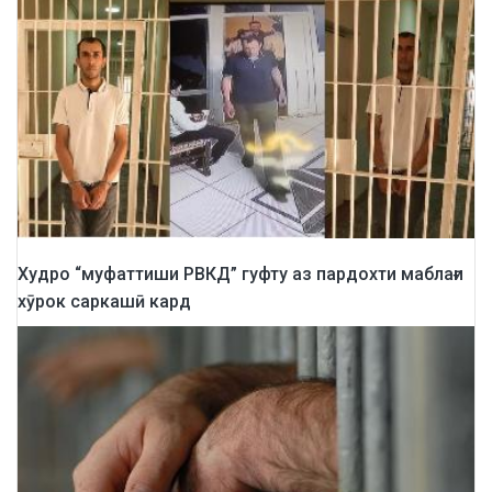
Худро “муфаттиши РВКД” гуфту аз пардохти маблағи
хӯрок саркашӣ кард