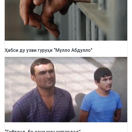
Ҳабси ду узви гуруҳи “Мулло Абдулло”
“Гуфтанд, бо зани ман мегардад”