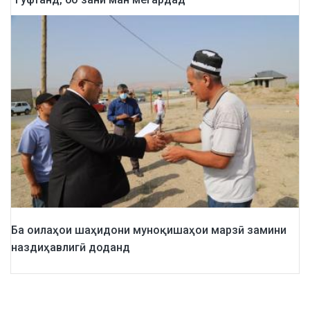
Ба оилаҳои шаҳидони муноқишаҳои марзӣ замини
наздиҳавлигӣ доданд