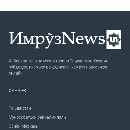
Хабархои тоза ва муҳимтарини Тоҷикистон. Охирин
рӯйдодҳо, низоъҳо ва ҳодисаҳо, ҳар рӯз навсозиҳои
онлайн.
ХАБАРҲО
Тоҷикистон
Муносибатҳои байналмилалӣ
Осиёи Марказӣ