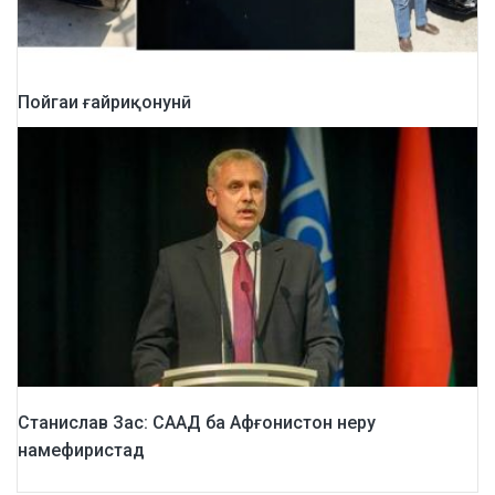
Пойгаи ғайриқонунӣ
Станислав Зас: СААД ба Афғонистон неру
намефиристад