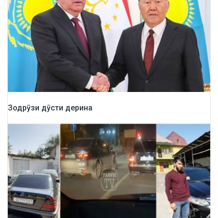
Зодрӯзи дӯсти дерина