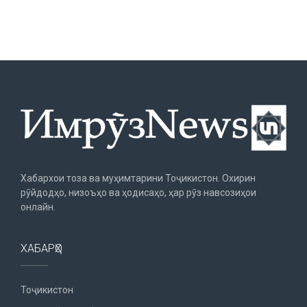
Хабархои тоза ва муҳимтарини Тоҷикистон. Охирин
рӯйдодҳо, низоъҳо ва ҳодисаҳо, ҳар рӯз навсозиҳои
онлайн.
ХАБАРҲО
Тоҷикистон