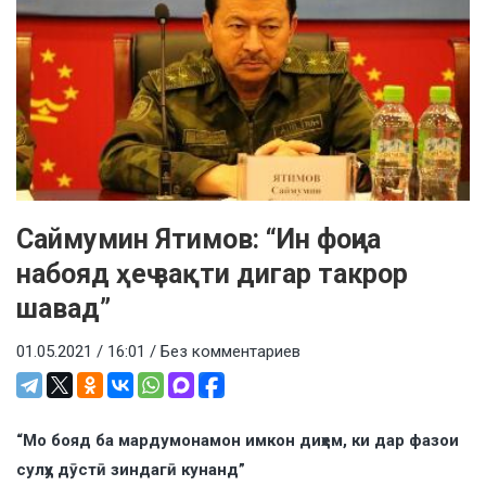
Саймумин Ятимов: “Ин фоҷиа
набояд ҳеҷ вақти дигар такрор
шавад”
01.05.2021 / 16:01 /
Без комментариев
“Мо бояд ба мардумонамон имкон диҳем, ки дар фазои
сулҳу дӯстӣ зиндагӣ кунанд”