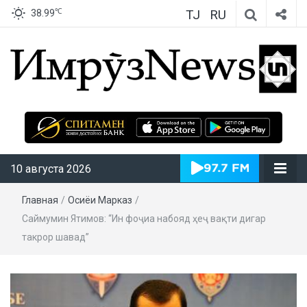
TJ
RU
℃
38.99
ИмрӯзNews
10 августа 2026
Главная
/
Осиёи Марказӣ
/
Саймумин Ятимов: “Ин фоҷиа набояд ҳеҷ вақти дигар
такрор шавад”