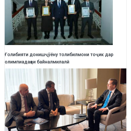
Ғолибияти донишҷӯёну толибилмони тоҷик дар
олимпиадаҳои байналмилалӣ