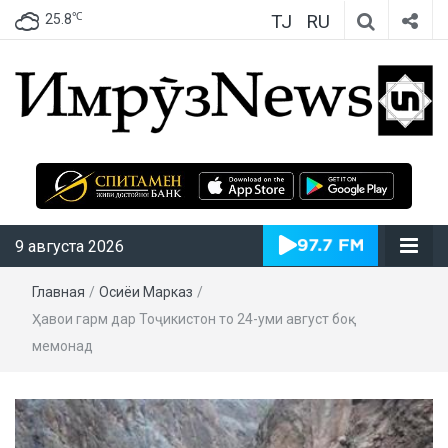
TJ
RU
℃
25.8
ИмрӯзNews
9 августа 2026
Главная
/
Осиёи Марказӣ
/
Ҳавои гарм дар Тоҷикистон то 24-уми август боқӣ
мемонад