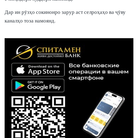
Дар ин рӯзҳо сокинонро зарур аст селроҳаҳо ва ҷӯву
каналҳо тоза намоянд.