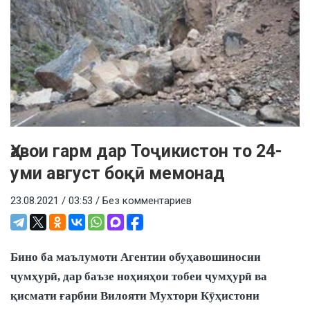
Ҳавои гарм дар Тоҷикистон то 24-
уми август боқӣ мемонад
23.08.2021 / 03:53 /
Без комментариев
Бино ба маълумоти Агентии обуҳавошиносии
ҷумҳурӣ, дар баъзе ноҳияҳои тобеи ҷумҳурӣ ва
қисмати ғарбии Вилояти Мухтори Кӯҳистони