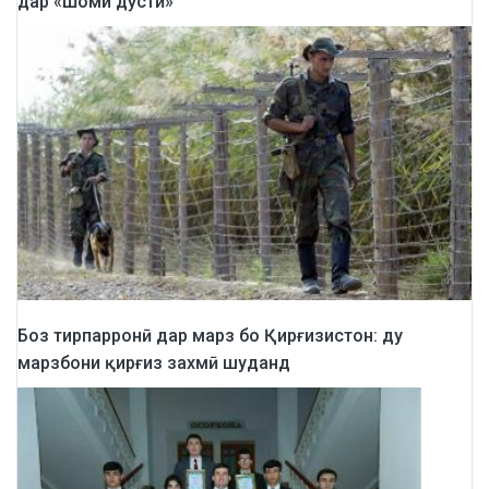
дар «Шоми дӯстӣ»
Боз тирпарронӣ дар марз бо Қирғизистон: ду
марзбони қирғиз захмӣ шуданд