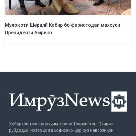
Мулоқоти Шералӣ Кабир бо фиристодаи махсуси
Президенти Амрико
Хабархои тоза ва муҳимтарини Тоҷикистон. Охирин
рӯйдодҳо, низоъҳо ва ҳодисаҳо, ҳар рӯз навсозиҳои