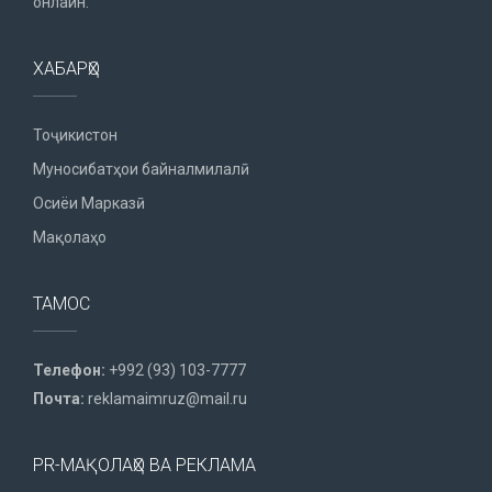
онлайн.
ХАБАРҲО
Тоҷикистон
Муносибатҳои байналмилалӣ
Осиёи Марказӣ
Мақолаҳо
ТАМОС
Телефон:
+992 (93) 103-7777
Почта:
reklamaimruz@mail.ru
PR-МАҚОЛАҲО ВА РЕКЛАМА