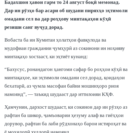
Бадахшон ҳавои гарм то 24 август боқӣ мемонад.
Дар ин рӯзҳо бар асари об шудани пиряхҳо эҳтимоли
омадани сел ва дар роҳҳову минтақаҳои кӯҳӣ
резиши санг вуҷуд дорад.
Вобаста ба ин Кумитаи ҳолатҳои фавқулода ва
мудофиаи граждании ҷумҳурӣ аз сокинони ин ноҳияву
минтақаҳо хостааст, ки эҳтиёт кунанд:
“Бахусус, ронандагон ҳангоми сафар бо роҳҳои кӯҳӣ ва
минтақаҳое, ки эҳтимоли омадани сел дорад, қоидаҳои
бехатарӣ, аз ҷумла масофаи байни мошинҳоро риоя
намоянд”, — таъкид шудааст дар иттилоияи КҲФ.
Ҳамчунин, дархост шудааст, ки сокинон дар ин рӯзҳо аз
рафтан ба шикор, ҷамъоварии ҳезуму алаф ва гиёҳҳои
дорувор, рафтан ба лаби рӯдхонаҳо барои истироҳат ва
ё моҳидорӣ худдорӣ намоянд.