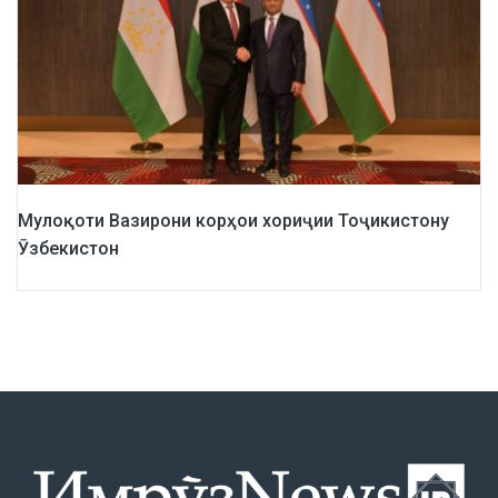
Мулоқоти Вазирони корҳои хориҷии Тоҷикистону
Ӯзбекистон