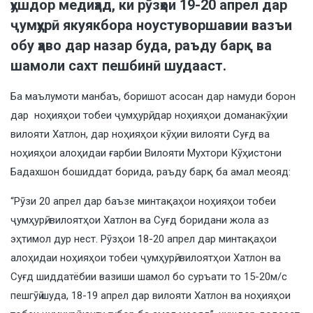
ҳушдор медиҳад, ки рӯзҳои 19-20 апрел дар
ҷумҳурӣ якуякбора ноустуворшавии вазъи
обу ҳаво дар назар буда, раъду барқ ва
шамоли сахт пешбинӣ шудааст.
Ба маълумоти манбаъ, боришот асосан дар намуди борон
дар ноҳияҳои тобеи ҷумҳурӣ, дар ноҳияҳои доманакӯҳии
вилояти Хатлон, дар ноҳияҳои кӯҳии вилояти Суғд ва
ноҳияҳои алоҳидаи ғарбии Вилояти Мухтори Кӯҳистони
Бадахшон бошиддат борида, раъду барқ ба амал меояд:
“Рӯзи 20 апрел дар баъзе минтақаҳои ноҳияҳои тобеи
ҷумҳурӣ, вилоятҳои Хатлон ва Суғд боридани жола аз
эҳтимол дур нест. Рӯзҳои 18-20 апрел дар минтақаҳои
алоҳидаи ноҳияҳои тобеи ҷумҳурӣ, вилоятҳои Хатлон ва
Суғд шиддатёбии вазиши шамол бо суръати то 15-20м/с
пешгӯӣ шуда, 18-19 апрел дар вилояти Хатлон ва ноҳияҳои