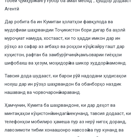
тобеи ҷумҳурӣ чангу ғубор ба амал меояд”, ҳушдор додааст
Агентӣ.
Дар робита ба ин Кумитаи ҳолатҳои фавқулода ва
мудофиаи шаҳрвандии Тоҷикистон бори дигар ба аҳолӣ
муроҷиат намуда, хостааст, ки то ҳадди имкон дар ин
рӯзҳо аз сафар аз ағбаҳо ва роҳҳои кӯҳӣ, сайру гашт дар
куҳистон, рафтан ба замбурӯғчинӣ, ҷамъоварии гиёҳҳои
шифобахш ва ҳезум, моҳидорӣ ва шикор худдорӣ намоянд.
Тавсия дода шудааст, ки барои рӯй надодани ҳодисаҳои
нохуш дар ин рӯзҳо шаҳрвандон ба обанборҳо наздик
нашаванд ва чорвочаронӣ нараванд.
Ҳамчунин, Кумита ба шаҳрвандоне, ки дар деҳот ва
минтақаҳои кӯҳистонӣ зиндагӣ мекунанд, тавсия додааст, ки
телефонҳои мобилиро ҳамеша пур аз нерӯ нигоҳ доранд,
лавозимоти тибии хонаашонро навсозӣ ва пур кунанд ва