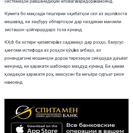
системаҳои равшанидиҳии иловагӣ харидорӣ намоянд.
Кумита бо мақсади пешгирии оқибатҳои сел аз аҳолӣ хоста
мешавад, ки заҳбуру обпартоҳои дар наздикии манзили
зисташон ҷойгиршударо тоза кунанд.
КҲФ ба хотири ҷилавгирӣ аз садамаҳо дар роҳҳо, бахусус
ҳангоми истифода аз роҳҳои кӯҳӣ ва ағбаҳо, аз
ронандагони мошинҳои дорои тирезаҳои сиёҳшуда даъват
мекунад, ки ҳаракати шабонаро маҳдуд кунанд. Ба ҳамаи
қоидаҳои ҳаракати роҳ, махсусан ба меъёри суръат риоя
намоянд.