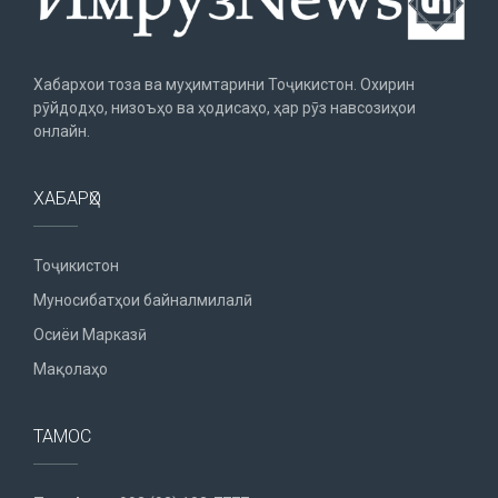
Хабархои тоза ва муҳимтарини Тоҷикистон. Охирин
рӯйдодҳо, низоъҳо ва ҳодисаҳо, ҳар рӯз навсозиҳои
онлайн.
ХАБАРҲО
Тоҷикистон
Муносибатҳои байналмилалӣ
Осиёи Марказӣ
Мақолаҳо
ТАМОС