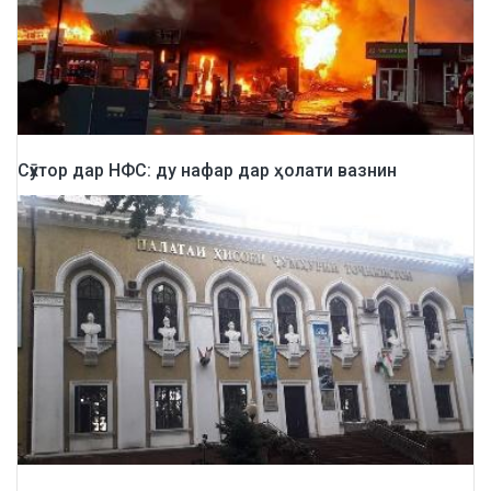
Сӯхтор дар НФС: ду нафар дар ҳолати вазнин