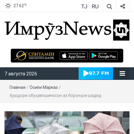
TJ
RU
℃
27.62
ИмрӯзNews
7 августа 2026
Главная
/
Осиёи Марказӣ
/
Ҳушдори обуҳавошиносон аз боронҳои шадид