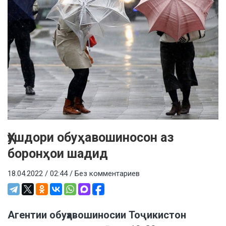
Ҳушдори обуҳавошиносон аз
боронҳои шадид
18.04.2022 / 02:44 /
Без комментариев
Агентии обуҳавошиносии Тоҷикистон