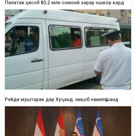
Палатаи ҳисоб 83,2 млн сомонӣ зарар ошкор кард
Рейди муштарак дар Хуҷанд: ниқоб намепӯшанд