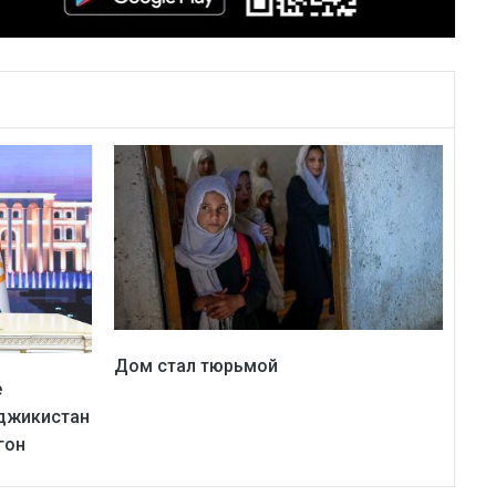
Дом стал тюрьмой
е
аджикистан
гон