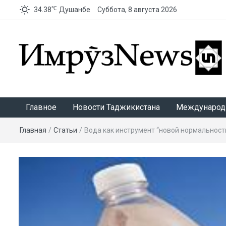
℃
34.38
Душанбе
Суббота, 8 августа 2026
ИмрӯзNews
Главное
Новости Таджикистана
Международ
Главная
/
Статьи
/
Вода как инструмент “новой нормальност