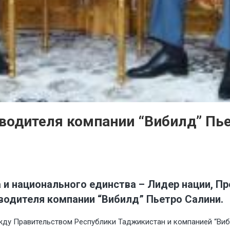
водителя компании “Вибилд” Пь
а и национального единства – Лидер нации, 
одителя компании “Вибилд” Пьетро Салини.
ду Правительством Республики Таджикистан и компанией “Виб