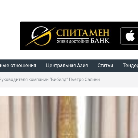
ные отношения
Центральная Азия
Статьи
Тенде
Руководителя компании “Вибилд” Пьетро Салини