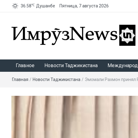
℃
36.58
Душанбе
Пятница, 7 августа 2026
ИмрӯзNews
Главное
Новости Таджикистана
Международ
Главная
/
Новости Таджикистана
/
Эмомали Рахмон принял 