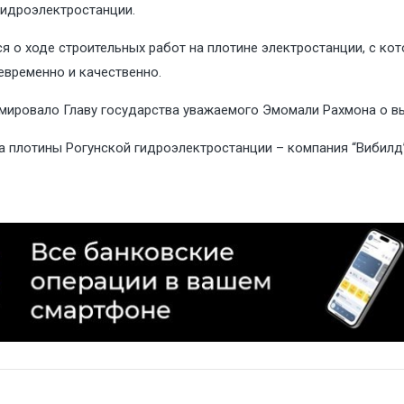
гидроэлектростанции.
о ходе строительных работ на плотине электростанции, с кот
евременно и качественно.
мировало Главу государства уважаемого Эмомали Рахмона о вы
а плотины Рогунской гидроэлектростанции – компания “Вибил