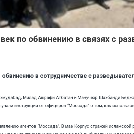
век по обвинению в связях с ра
о обвинению в сотрудничестве с разведывате
ахмудабад, Милад Ашрафи Атбатан и Манучехр Шахбанди Бедж
лучали инструкции от офицеров “Моссада” о том, как использо
явлению агентов “Моссада”. В мае Корпус стражей исламской