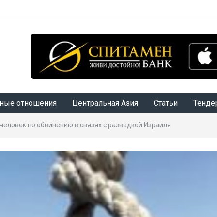
ные отношения
Центральная Азия
Статьи
Тенде
человек по обвинению в связях с разведкой Израиля