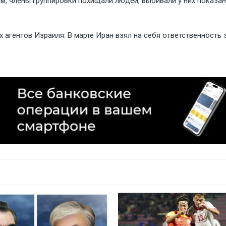
м, члены группировки похищали людей, выбивали у них показан
 агентов Израиля. В марте Иран взял на себя ответственность