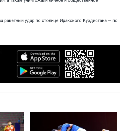
ия, а также уничтожали личное и общественное
 за ракетный удар по столице Иракского Курдистана — по