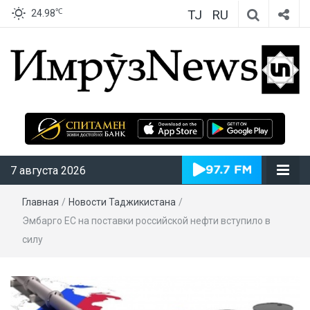
TJ
RU
℃
24.98
ИмрӯзNews
7 августа 2026
Главная
/
Новости Таджикистана
/
Эмбарго ЕС на поставки российской нефти вступило в
силу