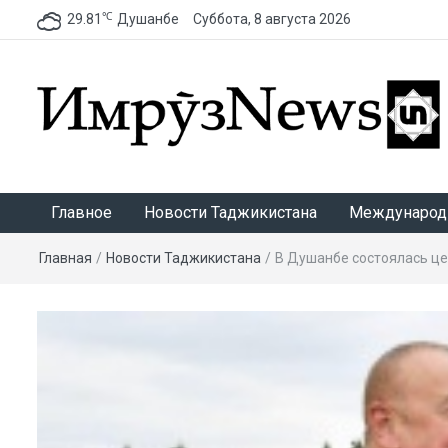
℃
29.81
Душанбе
Суббота, 8 августа 2026
ИмрӯзNews
Главное
Новости Таджикистана
Международ
Главная
/
Новости Таджикистана
/
В Душанбе состоялась ц