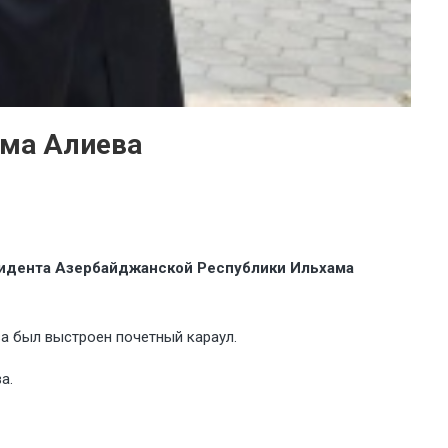
ама Алиева
зидента Азербайджанской Республики Ильхама
а был выстроен почетный караул.
а.