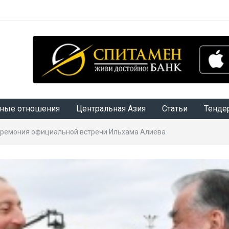
ные отношения
Центральная Азия
Статьи
Тенде
еремония официальной встречи Ильхама Алиева