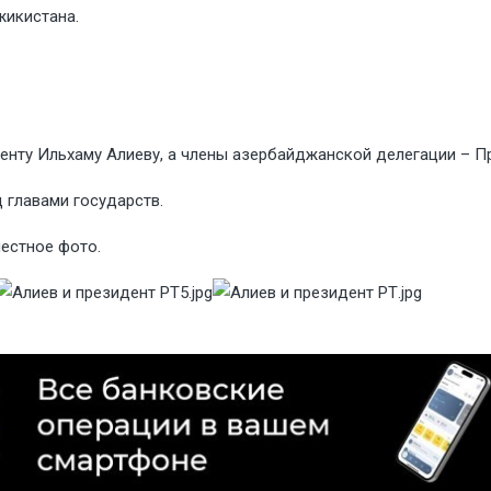
жикистана.
нту Ильхаму Алиеву, а члены азербайджанской делегации – П
 главами государств.
естное фото.