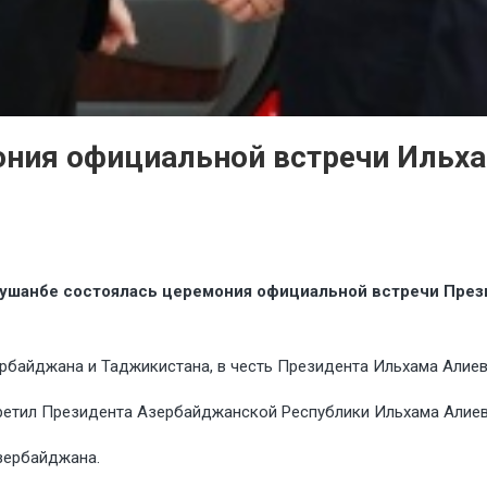
ония официальной встречи Ильх
Душанбе состоялась церемония официальной встречи Пре
рбайджана и Таджикистана, в честь Президента Ильхама Алиев
ретил Президента Азербайджанской Республики Ильхама Алиев
зербайджана.