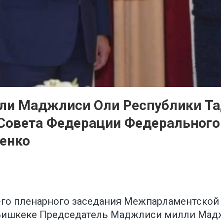
ли Маджлиси Оли Республики Т
 Совета Федерации Федерального
енко
56-го пленарного заседания Межпарламентской
 Бишкеке Председатель Маджлиси милли Мадж