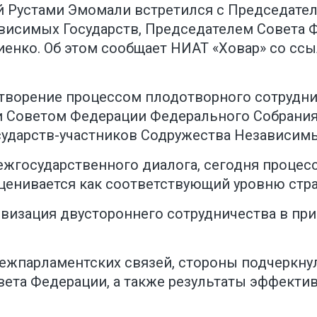
й Рустами Эмомали встретился с Председат
ависимых Государств, Председателем Совета
енко. Об этом сообщает НИАТ «Ховар» со с
етворение процессом плодотворного сотруд
 Советом Федерации Федерального Собрания 
ударств-участников Содружества Независимы
ежгосударственного диалога, сегодня процес
ценивается как соответствующий уровню стра
ивизация двустороннего сотрудничества в пр
жпарламентских связей, стороны подчеркну
ета Федерации, а также результаты эффектив