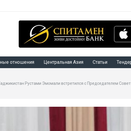
ные отношения
Центральная Азия
Статьи
Тенде
аджикистан Рустами Эмомали встретился с Председателем Совет