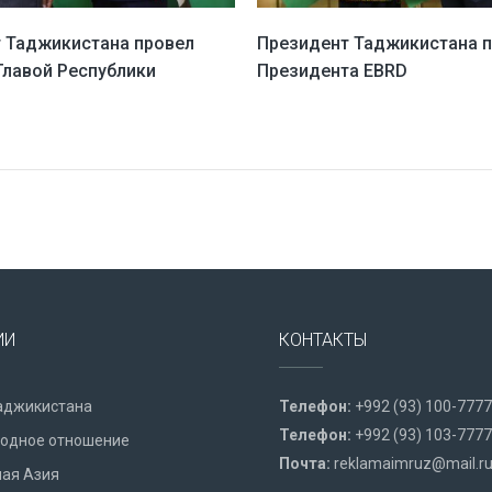
 Таджикистана провел
Президент Таджикистана 
 Главой Республики
Президента EBRD
ИИ
КОНТАКТЫ
аджикистана
Телефон:
+992 (93) 100-7777
Телефон:
+992 (93) 103-7777
одное отношение
Почта:
reklamaimruz@mail.r
ая Азия