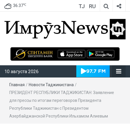
TJ
RU
℃
36.37
ИмрӯзNews
10 августа 2026
Главная
/
Новости Таджикистана
/
ПРЕЗИДЕНТ РЕСПУБЛИКИ ТАДЖИКИСТАН: Заявление
для прессы по итогам переговоров Президента
Республики Таджикистан с Президентом
Азербайджанской Республики Ильхамом Алиевым