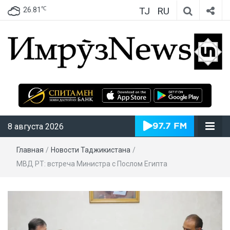
TJ
RU
℃
26.81
ИмрӯзNews
8 августа 2026
Главная
/
Новости Таджикистана
/
МВД РТ: встреча Министра с Послом Египта