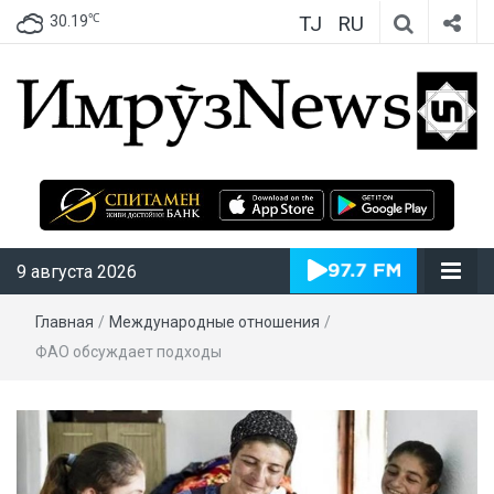
TJ
RU
℃
30.19
ИмрӯзNews
9 августа 2026
Главная
/
Международные отношения
/
ФАО обсуждает подходы