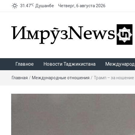
℃
31.47
Душанбе
Четверг, 6 августа 2026
ИмрӯзNews
Главное
Новости Таджикистана
Международ
Главная
/
Международные отношения
/
Трамп – за ношение 