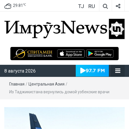
TJ
RU
℃
29.81
ИмрӯзNews
8 августа 2026
Главная
/
Центральная Азия
/
Из Таджикистана вернулись домой узбекские врачи