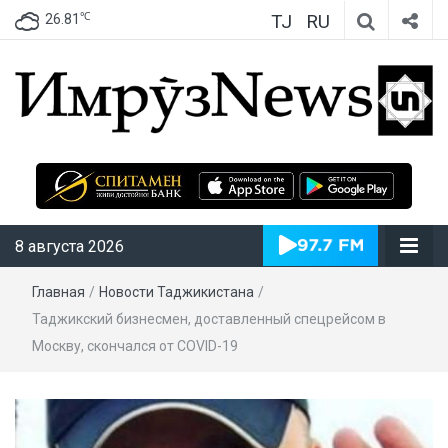
TJ
RU
℃
26.81
ИмрӯзNews
8 августа 2026
Главная
/
Новости Таджикистана
/
Таджикский бизнесмен, доставленный спецрейсом в
Москву, скончался от COVID-19