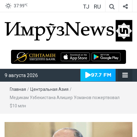
TJ
RU
℃
37.99
ИмрӯзNews
9 августа 2026
Главная
/
Центральная Азия
/
Медикам Узбекистана Алишер Усманов пожертвовал
$10 млн