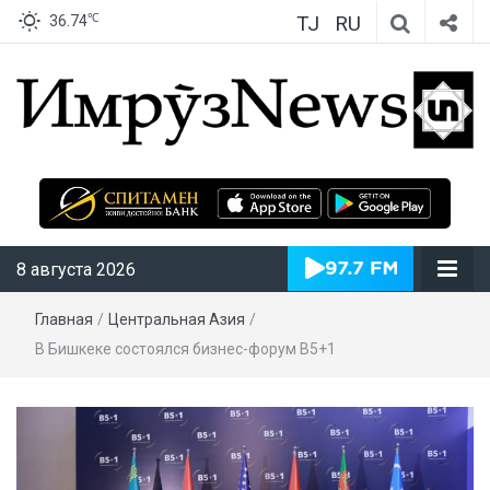
TJ
RU
℃
36.74
ИмрӯзNews
8 августа 2026
Главная
/
Центральная Азия
/
В Бишкеке состоялся бизнес-форум B5+1