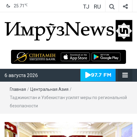
TJ
RU
℃
25.71
ИмрӯзNews
6 августа 2026
Главная
/
Центральная Азия
/
Таджикистан и Узбекистан усилят меры по региональной
безопасности